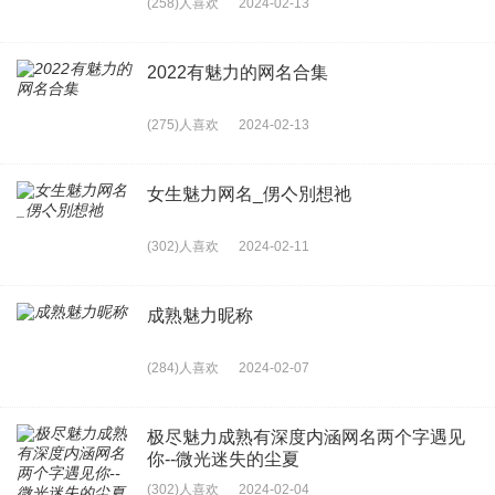
(258)人喜欢
2024-02-13
2022有魅力的网名合集
(275)人喜欢
2024-02-13
女生魅力网名_侽亽別想祂
(302)人喜欢
2024-02-11
成熟魅力昵称
(284)人喜欢
2024-02-07
极尽魅力成熟有深度内涵网名两个字遇见
你--微光迷失的尘夏
(302)人喜欢
2024-02-04