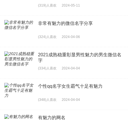
(319)人喜欢
2024-05-11
非常有魅力的微信名字分享
(324)人喜欢
2024-04-06
2021成熟稳重彰显男性魅力的男生微信名
字
(334)人喜欢
2024-04-04
个性qq名字女生霸气十足有魅力
(348)人喜欢
2024-04-04
有魅力的网名