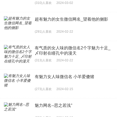
(310)人喜欢
2024-03-02
超有魅力的女生微信网名_望着他的侧影
(291)人喜欢
2024-02-22
有气质的女人味的微信名2个字魅力十足_
〆印射在瞳孔中的漫天
(313)人喜欢
2024-02-22
有魅力女人味微信名 小羊爱傻猪
(273)人喜欢
2024-02-15
魅力网名--思之若浅°