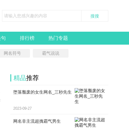
美句
排行榜
热门专题
网名符号
霸气说说
精品
推荐
堕落颓废的女生网名_三秒先生
关
妨
天
2023-09-27
网名非主流超拽霸气男生