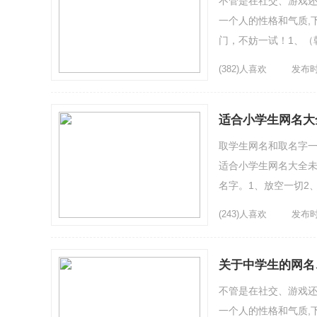
不管是在社交、游戏
一个人的性格和气质,下面
门，不妨一试！1、（
6、桀骜留下妄尊漫步7.
(382)人喜欢
发布时间
适合小学生网名大
取学生网名和取名字一
适合小学生网名大全
名字。1、放空一切2
6、小猪欧巴^ǒ^7、咎甴↑
(243)人喜欢
发布时间
关于中学生的网名
不管是在社交、游戏
一个人的性格和气质,下面