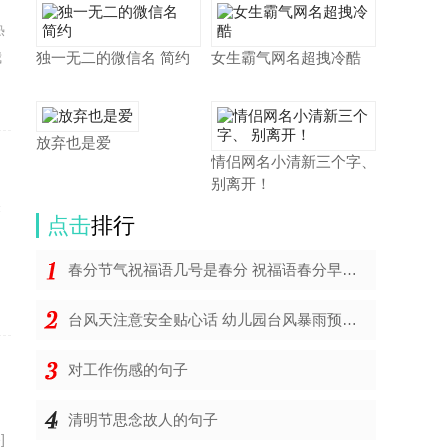
出
热
我
独一无二的微信名 简约
女生霸气网名超拽冷酷
放弃也是爱
情侣网名小清新三个字、
别离开！
关
点击
排行
的
春分节气祝福语几号是春分 祝福语春分早上好表情包
台风天注意安全贴心话 幼儿园台风暴雨预警教育
对工作伤感的句子
出
清明节思念故人的句子
]