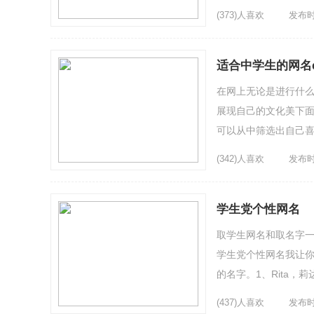
5、感性不性感6、曾相遇
(373)人喜欢
发布时间
适合中学生的网名
在网上无论是进行什
展现自己的文化美下面
可以从中筛选出自己喜
[等待许了苍老ぃ]5、小
(342)人喜欢
发布时间
学生党个性网名
取学生网名和取名字一
学生党个性网名我让
的名字。1、Rita，
结|缠绵6、飒风7、香..
(437)人喜欢
发布时间