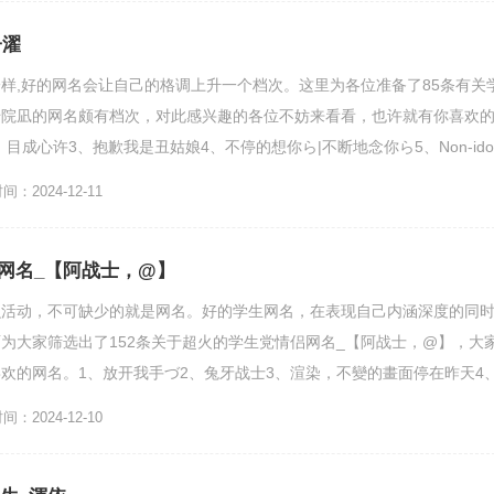
子濯
样,好的网名会让自己的格调上升一个档次。这里为各位准备了85条有关
千院凪的网名颇有档次，对此感兴趣的各位不妨来看看，也许就有你喜欢
、目成心许3、抱歉我是丑姑娘4、不停的想你ら|不断地念你ら5、Non-ido
掙8...
：2024-12-11
网名_【阿战士，@】
么活动，不可缺少的就是网名。好的学生网名，在表现自己内涵深度的同
为大家筛选出了152条关于超火的学生党情侣网名_【阿战士，@】，大
欢的网名。1、放开我手づ2、兔牙战士3、渲染，不變的畫面停在昨天4
：2024-12-10