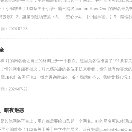
还是其他网络平台上，用户都需要给自己起一个网名。好的网名可以体现
小编准备了133条关于小学生霸气网名[contentRandOne]的网名最为
韩云溪i）2、誰策划这场悲剧ヽ3、╭焚心ァ4、【中国神婆。】5、禁锢
..
：2024-07-23
全
样,好的网名会让自己的格调上升一个档次。这里为各位准备了191条有
未ㄋ情的网名颇有档次，对此感兴趣的各位不妨来看看，也许就有你喜欢
、黑加仑红茶黑巧克3、微光透彻微凉4、爷丶鴨扂紅亽5、我姓黄我心慌！
|...
：2024-07-22
、暗夜魅惑
还是其他网络平台上，用户都需要给自己起一个网名。好的网名可以体现
小编准备了112条关于关于中学生的网名、暗夜魅惑[contentRandOne