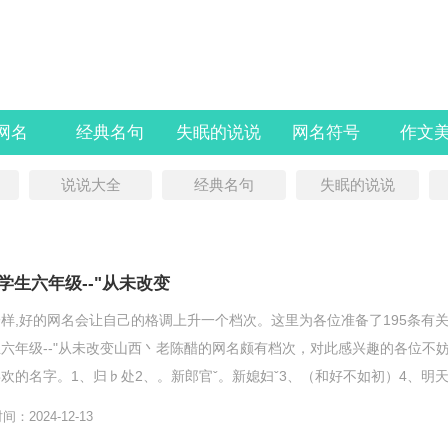
l网名
经典名句
失眠的说说
网名符号
作文
说说大全
经典名句
失眠的说说
学生六年级--"从未改变
样,好的网名会让自己的格调上升一个档次。这里为各位准备了195条有
六年级--"从未改变山西丶老陈醋的网名颇有档次，对此感兴趣的各位不
欢的名字。1、归♭处2、。新郎官ˇ。新媳妇ˇ3、（和好不如初）4、明
静...
：2024-12-13