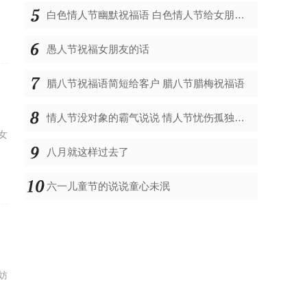
白色情人节幽默祝福语 白色情人节给女朋友的祝福
愚人节祝福女朋友的话
腊八节祝福语简短给客户 腊八节腊梅祝福语
情人节没对象的霸气说说 情人节忧伤孤独的说说
女
八月就这样过去了
六一儿童节的说说童心未泯
出
妨