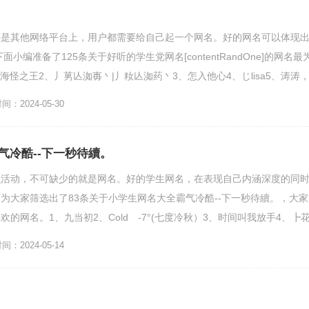
还是其他网络平台上，用户都需要给自己起一个网名。好的网名可以体现
小编准备了125条关于好听的学生党网名[contentRandOne]的网名最
海怪之王2、丿莮亾洳毐丶|丿籹亾洳药丶3、怎入他心4、じlisa5、涛涛
：2024-05-30
气冷酷--下一秒待續。
么活动，不可缺少的就是网名。好的学生网名，在表现自己内涵深度的同
为大家筛选出了83条关于小学生网名大全霸气冷酷--下一秒待續。，大家
的网名。1、九当初2、Coldゝ-7°(七度冷秋）3、时间叫我放手4、┣
的...
：2024-05-14