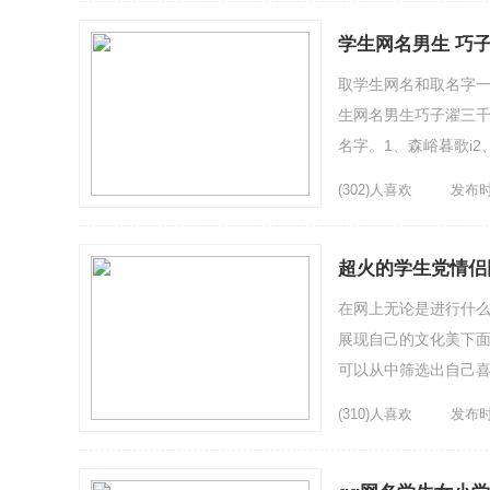
学生网名男生 巧
取学生网名和取名字一
生网名男生巧子濯三
名字。1、森峪暮歌i2
丶6、自手起家7、与世无
(302)人喜欢
发布时间
超火的学生党情侣
在网上无论是进行什
展现自己的文化美下面
可以从中筛选出自己喜
paige佩姬5、—{Cry...
(310)人喜欢
发布时间