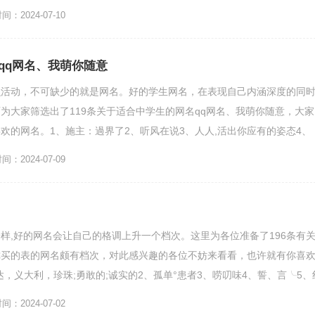
|...
：2024-07-10
qq网名、我萌你随意
么活动，不可缺少的就是网名。好的学生网名，在表现自己内涵深度的同
为大家筛选出了119条关于适合中学生的网名qq网名、我萌你随意，大家
欢的网名。1、施主：過界了2、听风在说3、人人,活出你应有的姿态4、
素菜6、吻了他的...
：2024-07-09
样,好的网名会让自己的格调上升一个档次。这里为各位准备了196条有
你买的表的网名颇有档次，对此感兴趣的各位不妨来看看，也许就有你喜
莉达，义大利，珍珠;勇敢的;诚实的2、孤单°患者3、唠叨味4、誓、言╰5、
.
：2024-07-02