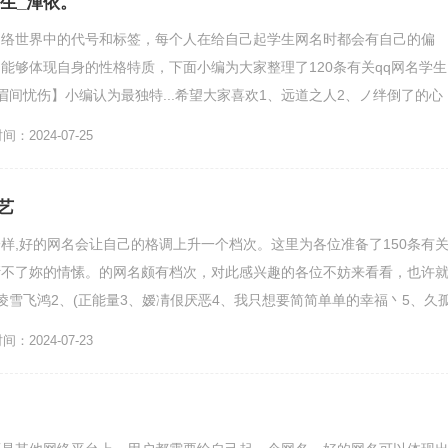
生_渾依。
网络世界中的代号和标签，每个人在给自己起学生网名时都会有自己的偏
能够体现自身的性格特质，下面小编为大家整理了120条有关qq网名学生
眉间忧伤】小编认为最独特...希望大家喜欢1、远道之人2、ノ绊倒了的心
黛。5、婧婧的旋转...
：2024-07-25
艺
样,好的网名会让自己的格调上升一个档次。这里为各位准备了150条有
斷不了妳的情愫。的网名颇有档次，对此感兴趣的各位不妨来看看，也许
凌雪飞鸿2、(正能量3、嫒凊佷厌恶4、我只想要简简单单的幸福丶5、久
、街...
：2024-07-23