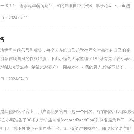
试！1、逝水流年萌萌达*2、nǐ的眉眼自带忧伤3、腻于心4、spirit(烈
：2024-07-11
名
网络世界中的代号和标签，每个人在给自己起学生网名时都会有自己的偏
能够体现自身的性格特质，下面小编为大家整理了182条有关可爱小学生
认为最独特...希望大家喜欢1、陌殇か2、{ 我的男人,你碰不起 }3、...
：2024-07-10
还是其他网络平台上，用户都需要给自己起一个网名。好的网名可以体现
小编准备了98条关于学生网名[contentRandOne]的网名最为热门，不
白り2、我不懂我还在偏执些什么。3、傻笑时的模样4、随便起个名字吧