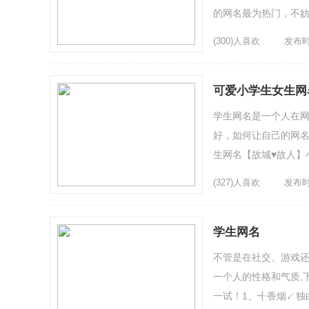
的网名最为热门，不妨一
酒)5、▓ ...
(300)人喜欢
发布时间
可爱小学生女生网
学生网名是一个人在
好，如何让自己的网名
生网名【故城♥故人】小编
(327)人喜欢
发布时间
学生网名
不管是在社交、游戏
一个人的性格和气质,下面
一试！1、╉香烟↙独