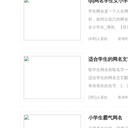
qq网名学生女小学
学生网名是一个人在
好，如何让自己的网名
女小学生_渾依。【你
3、爱火烧不尽4、╯粉
(430)人喜欢
发布时间
适合学生的网名文
取学生网名和取名字一
适合学生的网名文艺
有你喜欢的名字。1、
成疾6、 穷的只剩棉拖7
(361)人喜欢
发布时间
小学生霸气网名