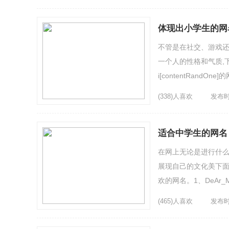
体现出小学生的网
不管是在社交、游戏
一个人的性格和气质,
i[contentRan
尚时尚最时尚4、[╰╮清
(338)人喜欢
发布时间
适合中学生的网名
在网上无论是进行什
展现自己的文化美下面
欢的网名。1、DeAr_
ㄗs尛相公8、为你我愿放
(465)人喜欢
发布时间