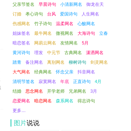
父亲节签名
早晨诗句
小清新网名
御龙在天
订婚
孝心诗句
台风
爱国诗句
人生网名
伤感网名
竹子诗句
温柔网名
心酸网名
姐妹签名
最牛网名
微视网名
大海诗句
立春
暗恋签名
网易云网名
友情网名
5月
黄河诗句
理发
中元节
古典网名
潇洒网名
踏青
备注网名
离别网名
柳树诗句
剑灵网名
关
大气网名
经典网名
怀念父亲
抖音网名
就
清明节签名
寂寞网名
年底
正直诗句
4月
孤
结婚
思念网名
开学老师
兄弟网名
3月
恋爱网名
暗恋网名
森系网名
得志诗句
更多…
图片
说说