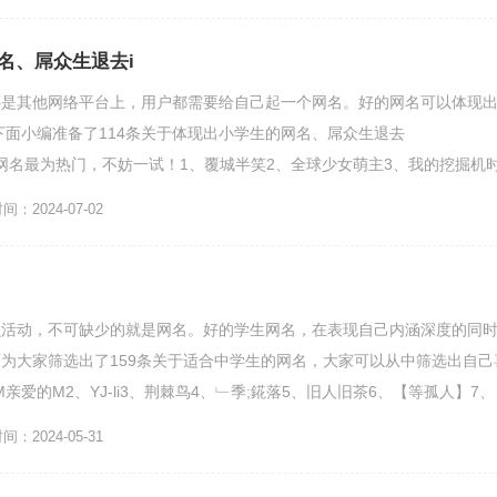
名、屌众生退去i
还是其他网络平台上，用户都需要给自己起一个网名。好的网名可以体现
下面小编准备了114条关于体现出小学生的网名、屌众生退去
dOne]的网名最为热门，不妨一试！1、覆城半笑2、全球少女萌主3、我的挖掘机
黎╭╯]...
：2024-07-02
么活动，不可缺少的就是网名。好的学生网名，在表现自己内涵深度的同
为大家筛选出了159条关于适合中学生的网名，大家可以从中筛选出自己
M亲爱的M2、YJ-li3、荆棘鸟4、﹂季;錵落5、旧人旧茶6、【等孤人】7、
下...
：2024-05-31