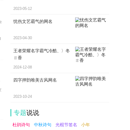
2023-05-12
忧伤文艺霸气的网名
学
的
2023-04-30
l
王者荣耀名字霸气冷酷、〉冬
ㄖ香
2024-12-08
四字押韵唯美古风网名
时
家
2023-10-24
、
专题
说说
杜鹃诗句
中秋诗句
光棍节签名
小年