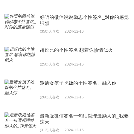
好听的微信说说励志个性签名_对你的感觉
强烈
(350)人喜欢
2024-12-16
超逗比的个性签名 想着你热情似火
(250)人喜欢
2024-12-16
邀请女孩子吃饭的个性签名、融入你
(266)人喜欢
2024-12-16
最新版微信签名一句话哲理激励人的_我要
这天
(313)人喜欢
2024-12-15