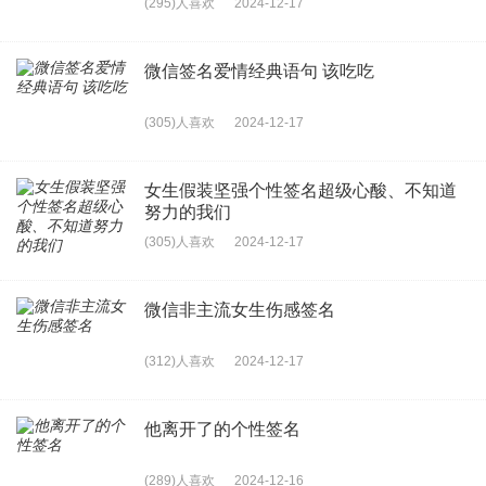
(295)人喜欢
2024-12-17
微信签名爱情经典语句 该吃吃
(305)人喜欢
2024-12-17
女生假装坚强个性签名超级心酸、不知道
努力的我们
(305)人喜欢
2024-12-17
微信非主流女生伤感签名
(312)人喜欢
2024-12-17
他离开了的个性签名
(289)人喜欢
2024-12-16