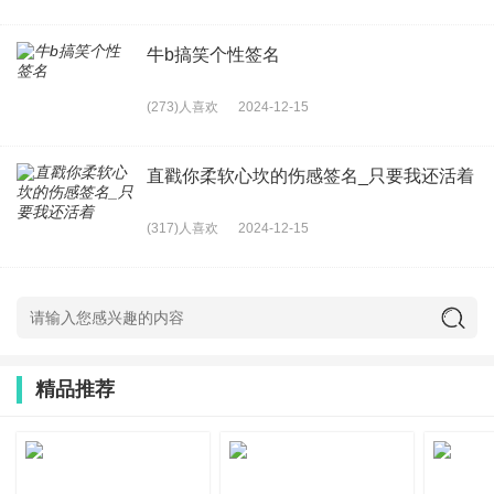
牛b搞笑个性签名
(273)人喜欢
2024-12-15
直戳你柔软心坎的伤感签名_只要我还活着
(317)人喜欢
2024-12-15
精品推荐