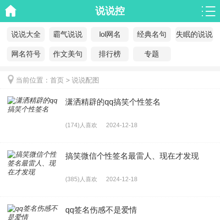
说说控
说说大全
霸气说说
lol网名
经典名句
失眠的说说
网名符号
作文美句
排行榜
专题
当前位置：
首页
>
说说配图
潇洒精辟的qq搞笑个性签名
(174)人喜欢
2024-12-18
搞笑微信个性签名最雷人、现在才发现
(385)人喜欢
2024-12-18
qq签名伤感不是爱情