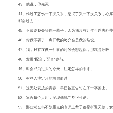
43、他说，你先死
44、难过了悲伤一下没关系，想哭了哭一下没关系，心疼了
都会过去！！
45、不敢说我会等你一辈子，因为我没有几年可以去耗
46、你我不要了，离开我的终究会是我的垃圾。
47、我，只有在做一件事的时候会想起你，那就是呼吸。
48、发展*配合，配合*参与。
49、即会成为过去的今天，注定怎样的未来。
50、有些人注定只能檫肩而过
51、这无处安放的青春，早已被宣告钉在了十字架上。
52、靠近每个人时，发现他她们都很可爱。
53、那些考全书不划重点的老师上辈子都是折翼天使，