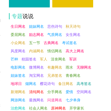
专题
说说
间
生日网名
姐妹网名
悲伤诗句
秋天诗句
委屈网名
励志网名
气质网名
女生网名
而
小众网名
五一节
古典网名
考试签名
风度网名
内涵网名
情侣网名
高大上网名
芒种
校园签名
军人
沮丧网名
军训
电影网名
微博网名
有趣网名
雨水
无聊网名
会
姐妹签名
淘宝网名
兄弟签名
青春网名
入
地球日
烟网名
樱花诗句
备注网名
高考签名
新潮网名
清纯网名
分手网名
爱情
空间网名
网游网名
最拽网名
问道网名
七夕单身
是
治愈网名
社会人网名
原神网名
开学家长