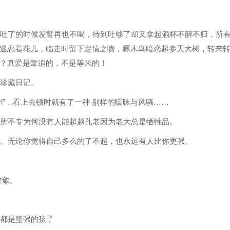
到吐了的时候发誓再也不喝，待到吐够了却又拿起酒杯不醉不归，所
迷恋着花儿，临走时留下定情之吻，啄木鸟暗恋起参天大树，转来
？真爱是靠追的，不是等来的！
室珍藏日记。
.avi”，看上去顿时就有了一种 别样的暧昧与风骚……
无所不专为何没有人能超越孔老因为老大总是牺牲品。
幸。无论你觉得自己多么的了不起，也永远有人比你更强。
收敛。
们都是坚强的孩子