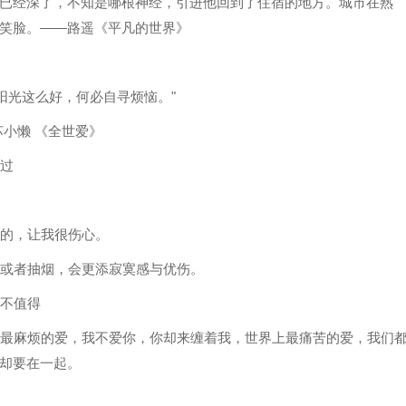
已经深了，不知是哪根神经，引进他回到了住宿的地方。城市在熟
笑脸。——路遥《平凡的世界》
阳光这么好，何必自寻烦恼。"
苏小懒 《全世爱》
带过
真的，让我很伤心。
杯或者抽烟，会更添寂寞感与优伤。
为不值得
上最麻烦的爱，我不爱你，你却来缠着我，世界上最痛苦的爱，我们
却要在一起。