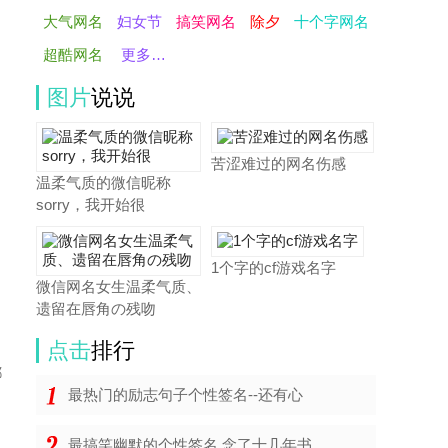
大气网名
妇女节
搞笑网名
除夕
十个字网名
超酷网名
更多…
图片
说说
苦涩难过的网名伤感
温柔气质的微信昵称
sorry，我开始很
1个字的cf游戏名字
微信网名女生温柔气质、
遗留在唇角の残吻
点击
排行
都
最热门的励志句子个性签名--还有心
最搞笑幽默的个性签名 念了十几年书