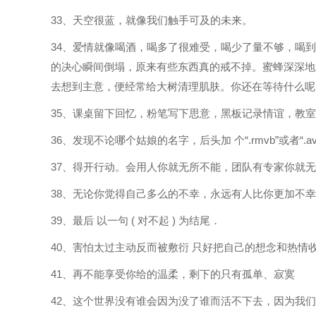
33、天空很蓝，就像我们触手可及的未来。
34、爱情就像喝酒，喝多了很难受，喝少了量不够，喝
的决心瞬间倒塌，原来有些东西真的戒不掉。蜜蜂深深地
去想到主意，便经常给大树清理肌肤。你还在等待什么呢
35、课桌留下回忆，粉笔写下思意，黑板记录情谊，教
36、发现不论哪个姑娘的名字，后头加 个“.rmvb”或者“
37、得开行动。会用人你就无所不能，团队有专家你就
38、无论你觉得自己多么的不幸，永远有人比你更加不
39、最后 以一句 ( 对不起 ) 为结尾．
40、害怕太过主动反而被敷衍 只好把自己的想念和热情
41、再不能享受你给的温柔，剩下的只有孤单、寂寞
42、这个世界没有谁会因为没了谁而活不下去，因为我