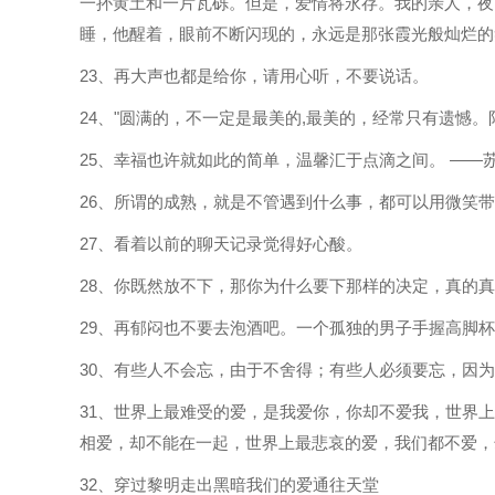
一抔黄土和一片瓦砾。但是，爱情将永存。我的亲人，夜
睡，他醒着，眼前不断闪现的，永远是那张霞光般灿烂的
23、再大声也都是给你，请用心听，不要说话。
24、"圆满的，不一定是最美的,最美的，经常只有遗憾。
25、幸福也许就如此的简单，温馨汇于点滴之间。 ——
26、所谓的成熟，就是不管遇到什么事，都可以用微笑
27、看着以前的聊天记录觉得好心酸。
28、你既然放不下，那你为什么要下那样的决定，真的
29、再郁闷也不要去泡酒吧。一个孤独的男子手握高脚
30、有些人不会忘，由于不舍得；有些人必须要忘，因
31、世界上最难受的爱，是我爱你，你却不爱我，世界
相爱，却不能在一起，世界上最悲哀的爱，我们都不爱，
32、穿过黎明走出黑暗我们的爱通往天堂