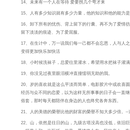
14、未来有一个人在等待 爱要拐几个弯才来
15、人有多少知识就有多少力量，他的知识和他的能力是
16、卸下所有的忧伤、背上留下的行囊、再不为了爱情
留下淡淡的痕迹、为了爱屈服。
17、在生计中，万一说我们每一己都不会忘恩，人与人
变得更加快乐加快活
18、小时候洗袜子，总爱往里灌水，希望用水把袜子灌
19、你没见过夜里眼泪横冲直撞懦弱无助的我。
20、岁的喜欢就是这么平淡而简单，电影胶片中或欢喜
经历与众不同的恋爱，以为这样无所事事的日子会一直继
俗套，那时每天都陪伴在身边的人也终究各奔东西。
21、人的美德的榮譽比他的財富的榮譽不知大多少倍。--
22、山，依然是往日的山，九级古塔没高也没低，依旧