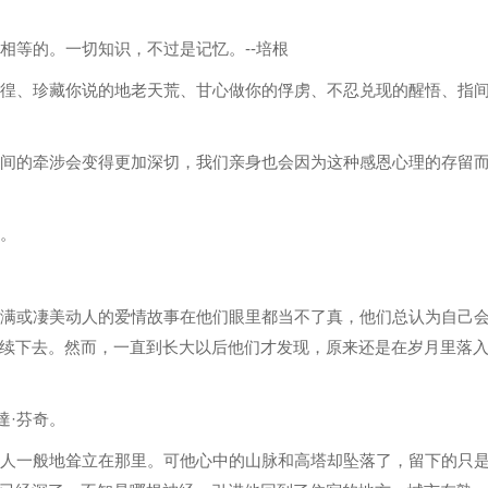
相等的。一切知识，不过是记忆。--培根
彷徨、珍藏你说的地老天荒、甘心做你的俘虏、不忍兑现的醒悟、指
之间的牵涉会变得更加深切，我们亲身也会因为这种感恩心理的存留
满。
圆满或凄美动人的爱情故事在他们眼里都当不了真，他们总认为自己
续下去。然而，一直到长大以后他们才发现，原来还是在岁月里落
達·芬奇。
巨人一般地耸立在那里。可他心中的山脉和高塔却坠落了，留下的只