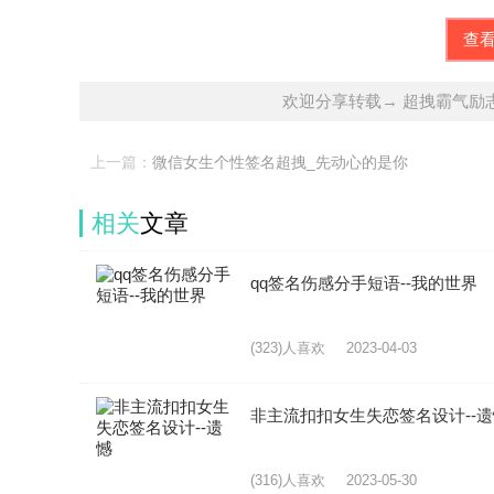
查
欢迎分享转载→ 超拽霸气励
上一篇：
微信女生个性签名超拽_先动心的是你
相关
文章
qq签名伤感分手短语--我的世界
(323)人喜欢
2023-04-03
非主流扣扣女生失恋签名设计--
(316)人喜欢
2023-05-30