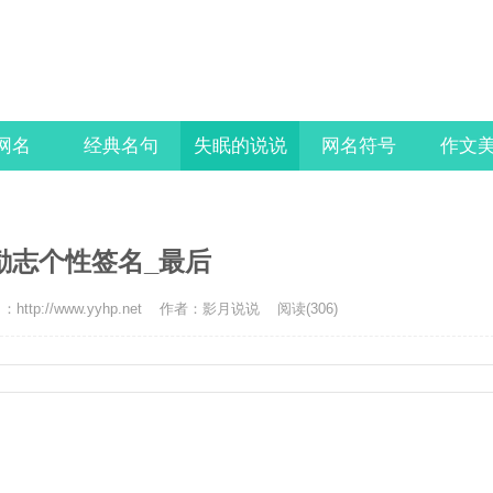
l网名
经典名句
失眠的说说
网名符号
作文
励志个性签名_最后
http://www.yyhp.net
作者：影月说说
阅读(306)