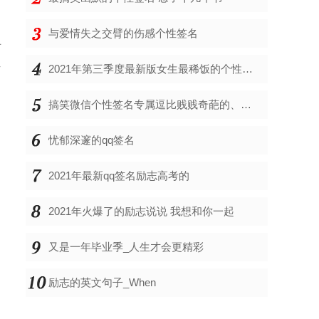
与爱情失之交臂的伤感个性签名
有
转
2021年第三季度最新版女生最稀饭的个性签名、吃原配做的菜
搞笑微信个性签名专属逗比贱贱奇葩的、天冷了
忧郁深邃的qq签名
2021年最新qq签名励志高考的
2021年火爆了的励志说说 我想和你一起
又是一年毕业季_人生才会更精彩
励志的英文句子_When