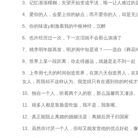
3、记忆渐渐模糊，失望开始变成平淡，唯一让人难过的
4、爱你的人，会爱上你的缺点；而不爱你的人，却是无
5、你的味道y刺激着我的中枢神经，沉醉
6、也许经历过一次，下一次泪就不会那么汹涌了
7、桃李明年能再发，明岁闺中知是谁？——选自《葬花
8、世界上某一段距离，你走得越远，就越是走不到一起
9、上帝用七天的时间创造世界，在第六天创造男人，在
女人，而我却不这样认为。我觉得只有在遇到你的时候才
10、独自一个人，听着两个人的歌，那么温馨而又凄凉。
11、很多人都是靠脸蛋吃饭，我不是，我靠嘴。
12、真正能阻止离婚的婚姻法是：离婚后房子归国家
13、虽然你讨厌一个人，但却又能发觉他的优点好处，