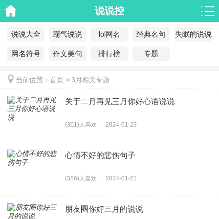
说说控
说说大全
霸气说说
lol网名
经典名句
失眠的说说
网名符号
作文美句
排行榜
专题
当前位置：
首页
>
3月相关专题
关于二月再见三月你好心语说说
(301)人喜欢
2024-01-23
心情不好的悲伤句子
(356)人喜欢
2024-01-21
朋友圈你好三月的说说