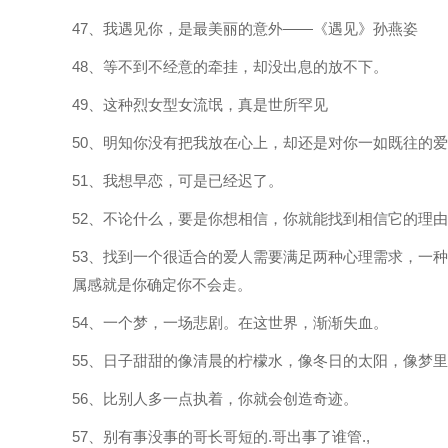
47、我遇见你，是最美丽的意外——《遇见》孙燕姿
48、等不到不经意的牵挂，却没出息的放不下。
49、这种烈女型女流氓，真是世所罕见
50、明知你没有把我放在心上，却还是对你一如既往的爱
51、我想早恋，可是已经迟了。
52、不论什么，要是你想相信，你就能找到相信它的理
53、找到一个很适合的爱人需要满足两种心理需求，一
属感就是你确定你不会走。
54、一个梦，一场悲剧。在这世界，渐渐失血。
55、日子甜甜的像清晨的柠檬水，像冬日的太阳，像梦
56、比别人多一点执着，你就会创造奇迹。
57、别有事没事的哥长哥短的.哥出事了谁管.,