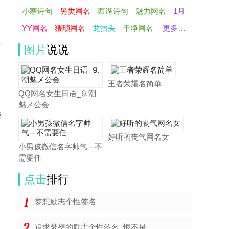
小寒诗句
另类网名
西湖诗句
魅力网名
1月
YY网名
猥琐网名
龙抬头
干净网名
更多…
前
图片
说说
王者荣耀名简单
QQ网名女生日语_⒐潮
魅メ公会
远
好听的丧气网名女
小男孩微信名字帅气-- 不
需要任
点击
排行
梦想励志个性签名
追求梦想的励志个性签名_恨不是