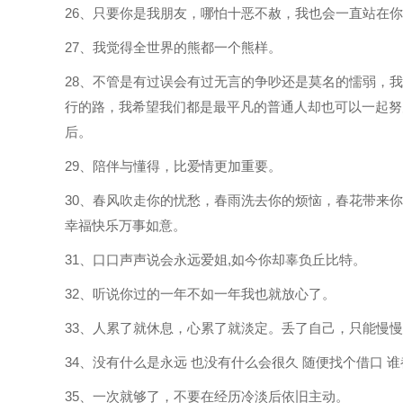
26、只要你是我朋友，哪怕十恶不赦，我也会一直站在
27、我觉得全世界的熊都一个熊样。
28、不管是有过误会有过无言的争吵还是莫名的懦弱，
行的路，我希望我们都是最平凡的普通人却也可以一起努
后。
29、陪伴与懂得，比爱情更加重要。
30、春风吹走你的忧愁，春雨洗去你的烦恼，春花带来
幸福快乐万事如意。
31、口口声声说会永远爱姐,如今你却辜负丘比特。
32、听说你过的一年不如一年我也就放心了。
33、人累了就休息，心累了就淡定。丢了自己，只能慢
34、没有什么是永远 也没有什么会很久 随便找个借口 
35、一次就够了，不要在经历冷淡后依旧主动。