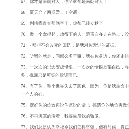
67、你才是南朝鲜人，你全家都是南朝鲜人！
68、夏天弃了西瓜爱上了空调
69、别糟蹋青春那俩字了，你都已经立秋了
70、做一个拿得起，放得下的人。逍遥自在走在路上，
71、- 那些不会改变的回忆，是我对你爱过的证据。
72、听我的就是，问那么多干嘛，我在你身边，你还走
73、一次次的思念变成憎恨，一次次的憎恨欺骗自己，
多，挽回只是可笑的欺骗而已。
74、有了你，整个世界失去了颜色，因为，你是我生命
一个人的心。
75、摆好你的位置再说你该说的话 ミ 搞清你的地位再做
76、不再沉寂的活着，我要重启我的骄傲。
77、我们总是认为幸福令我们变得坚强，但有时候，真正的答