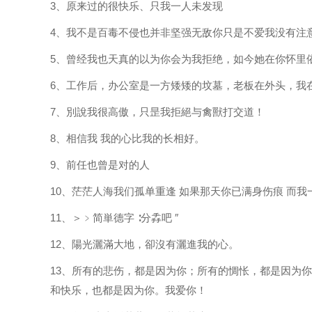
3、原来过的很快乐、只我一人未发现
4、我不是百毒不侵也并非坚强无敌你只是不爱我没有注
5、曾经我也天真的以为你会为我拒绝，如今她在你怀里
6、工作后，办公室是一方矮矮的坟墓，老板在外头，我
7、別說我很高傲，只昰我拒絕与禽獸打交道！
8、相信我 我的心比我的长相好。
9、前任也曾是对的人
10、茫茫人海我们孤单重逢 如果那天你已满身伤痕 而
11、＞﹥简単德字 ∶分掱吧 ″
12、陽光灑滿大地，卻沒有灑進我的心。
13、所有的悲伤，都是因为你；所有的惆怅，都是因为
和快乐，也都是因为你。我爱你！