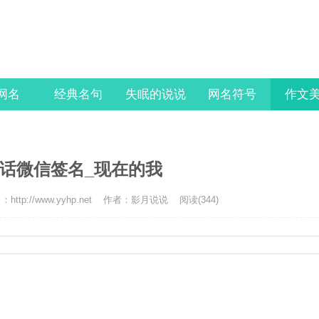
l网名
经典名句
失眠的说说
网名符号
作文
话微信签名_现在的我
http://www.yyhp.net
作者：影月说说
阅读(344)