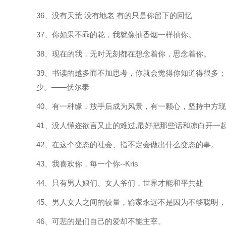
36、没有天荒 没有地老 有的只是你留下的回忆
37、你如果不乖的花，我就像抽香烟一样抽你。
38、现在的我，无时无刻都在想念着你，思念着你。
39、书读的越多而不加思考，你就会觉得你知道得很多
少。——伏尔泰
40、有一种缘，放手后成为风景，有一颗心，坚持中方
41、没人懂迩欲言又止的难过,最好把那些话和凉白开一
42、在这个变态的社会、指不定会做出什么变态的事。
43、我喜欢你，每一个你--Kris
44、只有男人娘们、女人爷们，世界才能和平共处
45、男人女人之间的较量，输家永远不是因为不够聪明
46、可悲的是们自己的爱却不能主宰。