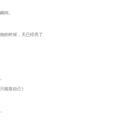
是瞬间。
蜡烛的时候，天已经亮了
了。
切只能靠自己》
长。