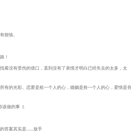
没有烦恼。
错路！
寻找着没有受伤的借口，直到没有了表情才明白已经失去的太多，太
中所有的光彩。恋爱是租一个人的心，婚姻是拴一个人的心，爱情是
你该做的事 ミ
案其实是......放手