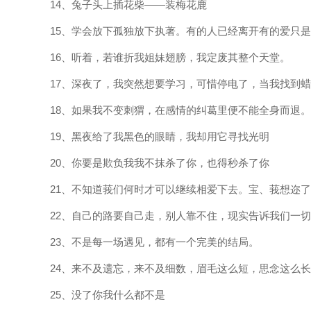
14、兔子头上插花柴——装梅花鹿
15、学会放下孤独放下执著。有的人已经离开有的爱只
16、听着，若谁折我姐妹翅膀，我定废其整个天堂。
17、深夜了，我突然想要学习，可惜停电了，当我找到
18、如果我不变刺猬，在感情的纠葛里便不能全身而退。
19、黑夜给了我黑色的眼睛，我却用它寻找光明
20、你要是欺负我我不抹杀了你，也得秒杀了你
21、不知道莪们何时才可以继续相爱下去。宝、莪想迩
22、自己的路要自己走，别人靠不住，现实告诉我们一
23、不是每一场遇见，都有一个完美的结局。
24、来不及遗忘，来不及细数，眉毛这么短，思念这么
25、没了你我什么都不是