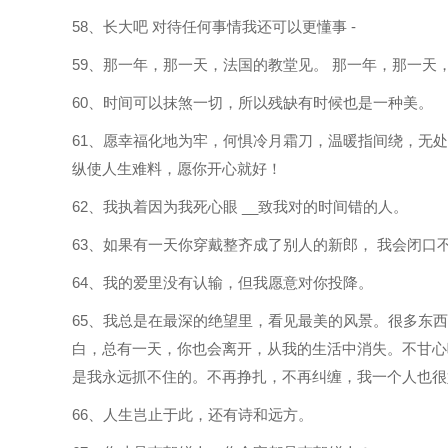
58、长大吧 对待任何事情我还可以更懂事 -
59、那一年，那一天，法国的教堂见。 那一年，那一天
60、时间可以抹煞一切，所以残缺有时候也是一种美。
61、愿幸福化地为牢，何惧冷月霜刀，温暖指间绕，无
纵使人生难料，愿你开心就好！
62、我执着因为我死心眼 __致我对的时间错的人。
63、如果有一天你穿戴整齐成了别人的新郎， 我会闭口
64、我的爱里没有认输，但我愿意对你投降。
65、我总是在最深的绝望里，看见最美的风景。很多东
白，总有一天，你也会离开，从我的生活中消失。不甘心
是我永远抓不住的。不再挣扎，不再纠缠，我一个人也很
66、人生岂止于此，还有诗和远方。