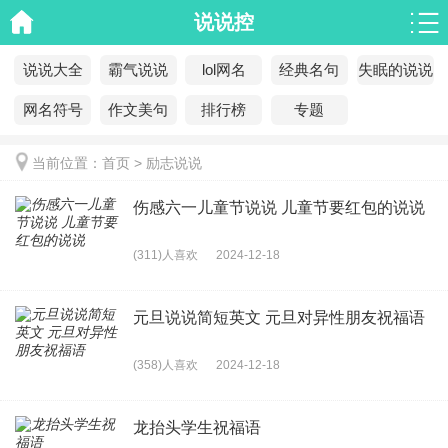
说说控
说说大全
霸气说说
lol网名
经典名句
失眠的说说
网名符号
作文美句
排行榜
专题
当前位置：
首页
>
励志说说
伤感六一儿童节说说 儿童节要红包的说说
(311)人喜欢
2024-12-18
元旦说说简短英文 元旦对异性朋友祝福语
(358)人喜欢
2024-12-18
龙抬头学生祝福语