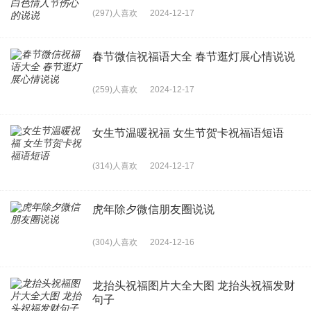
(297)人喜欢
2024-12-17
春节微信祝福语大全 春节逛灯展心情说说
(259)人喜欢
2024-12-17
女生节温暖祝福 女生节贺卡祝福语短语
(314)人喜欢
2024-12-17
虎年除夕微信朋友圈说说
(304)人喜欢
2024-12-16
龙抬头祝福图片大全大图 龙抬头祝福发财
句子