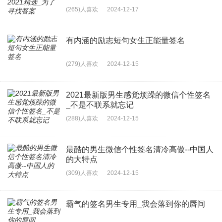
(265)人喜欢
2024-12-17
有内涵的励志短句女生正能量签名
(279)人喜欢
2024-12-15
2021最新版男生感觉烦躁的微信个性签名
_不是不联系就忘记
(288)人喜欢
2024-12-15
最酷的男生微信个性签名清冷高傲--中国人
的大特点
(309)人喜欢
2024-12-15
霸气的签名男生专用_我会落到你的唇间