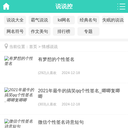
说说控
说说大全
霸气说说
lol网名
经典名句
失眠的说说
网名符号
作文美句
排行榜
专题
当前位置：
首页
>
情感说说
有梦想的个性签名
(292)人喜欢
2024-12-18
2021年最牛的搞笑qq个性签名_唧唧复唧
唧
(303)人喜欢
2024-12-18
微信个性签名诗意短句