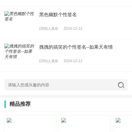
黑色幽默个性签名
(309)人喜欢
2024-12-12
拽拽的搞笑的个性签名--如果天有情
(250)人喜欢
2024-12-12
精品推荐