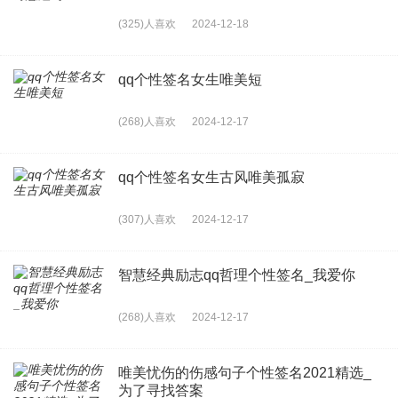
(325)人喜欢
2024-12-18
qq个性签名女生唯美短
(268)人喜欢
2024-12-17
qq个性签名女生古风唯美孤寂
(307)人喜欢
2024-12-17
智慧经典励志qq哲理个性签名_我爱你
(268)人喜欢
2024-12-17
唯美忧伤的伤感句子个性签名2021精选_
为了寻找答案