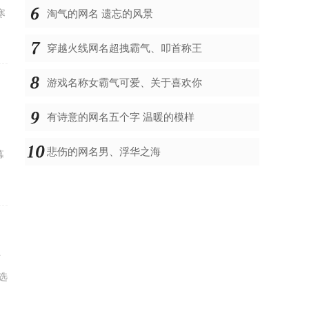
寒
淘气的网名 遗忘的风景
穿越火线网名超拽霸气、叩首称王
游戏名称女霸气可爱、关于喜欢你
出
有诗意的网名五个字 温暖的模样
悲伤的网名男、浮华之海
幕
时
选