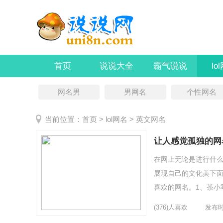
首页
说说大全
霸气说说
lo
网名男
男网名
个性网名
当前位置：
首页
>
lol网名
>
英文网名
让人感觉孤独的网
在网上无论是进行什
展现自己的文化美下面
喜欢的网名。1、茶小乖
最野7、hliu工会8、━
(376)人喜欢
发布时间