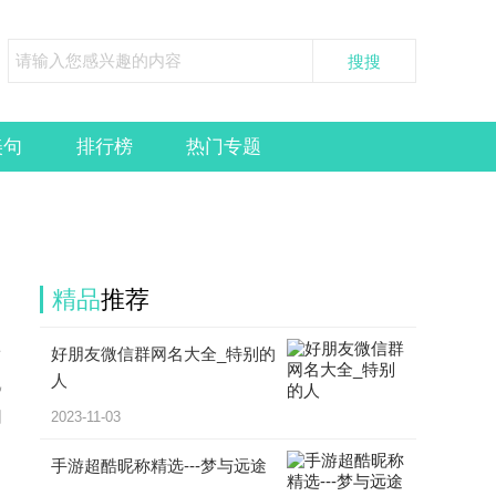
美句
排行榜
热门专题
精品
推荐
好朋友微信群网名大全_特别的
时
人
己
园
2023-11-03
手游超酷昵称精选---梦与远途