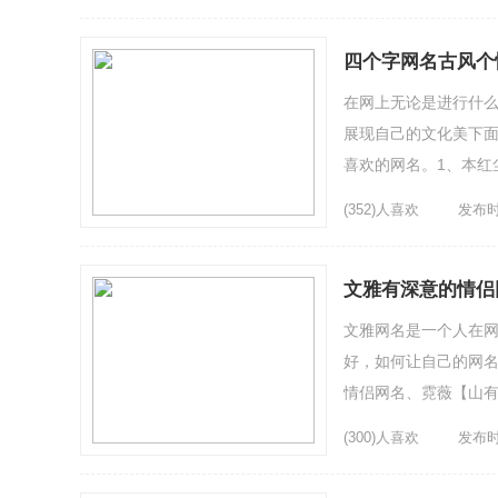
四个字网名古风个
在网上无论是进行什
展现自己的文化美下面
喜欢的网名。1、本红
放開6、考试作弊天经地
(352)人喜欢
发布时间
文雅有深意的情侣
文雅网名是一个人在
好，如何让自己的网名
情侣网名、霓薇【山有枢
3、四月寒4、重得像空气
(300)人喜欢
发布时间