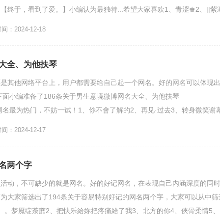
【终于，看到了爱。】小编认为最独特...希望大家喜欢1、青涩♚2、||紫
：2024-12-18
大全、为他扶琴
还是其他网络平台上，用户都需要给自己起一个网名。好的网名可以体现
下面小编准备了186条关于男生意境微博网名大全、为他扶琴
One]的网名最为热门，不妨一试！1、伱不會了解的2、再见·过去3、转身微笑谢
..
：2024-12-17
名两个字
么活动，不可缺少的就是网名。好的好记网名，在表现自己内涵深度的同
为大家筛选出了194条关于容易特别好记的网名两个字，大家可以从中筛
、。梦魇绽荼蘼2、把快乐給妳把疼痛給了我3、北方的你4、俠骨柔情5、