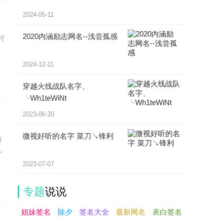
2024-05-11
2020内涵励志网名--浅尝孤感
时
2024-12-11
穿越火线战队名字、
╰Wh1teWiNt
2023-06-20
微视好听的名字 菜刀↘锋利
偏
个
2023-07-07
了
专题
说说
姐妹签名
除夕
签名大全
最新网名
表白签名