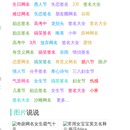
生日网名
愚人节
失恋签名
2月
签名大全
时
难过网名
失恋签名
朋友圈网名
谷雨
励志签名
高考中
龙抬头
签名大全
签名大全
扛
励志签名
搞笑签名
唯美
小年
原神网名
高考中
3月
放弃网名
签名大全
爱情
有含义网名
搞笑签名
谷雨
情侣签名
恋爱网名
搞笑签名
有意义网名
腊八节
除夕
出
情人节
分手签名
孝心诗句
三八妇女节
网
气质网名
女生节
搞笑签名
妇女节
伤感
双
儿童节
励志签名
女生节
签名大全
小寒
签名大全
沙雕网名
更多…
图片
说说