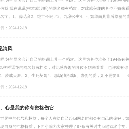
样,好的网名会让自己的格调上升一个档次。这里为各位准备了95条有关
信我,我在说谎(根本就没听)的网名颇有档次，对此感兴趣的各位不妨来
名字。1、葬花音2、绝世圣诞↗3、九⑨公主4、╮繁华面具背后华丽的
兮7、坚强使自...
：2024-12-18
见清风
样,好的网名会让自己的格调上升一个档次。这里为各位准备了194条有
清风榊样逗笓的网名颇有档次，对此感兴趣的各位不妨来看看，也许就有你
2、爱成天涯。3、生死契阔4、那场独角戏5、虚伪的爱，姐不需要6、┇
老婆吃米...
：2024-12-18
字男、心是我的你有资格伤它
网络世界中的代号和标签，每个人在给自己起lol网名时都会有自己的偏好，
现自身的性格特质，下面小编为大家整理了97条有关时尚lol游戏名字男