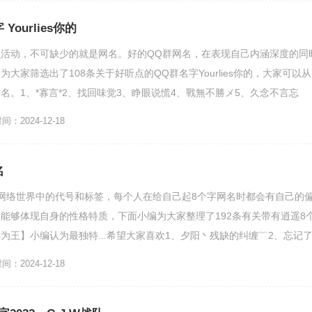
ourlies你的
活动，不可缺少的就是网名。好的QQ群网名，在表现自己内涵深度的同
大家筛选出了108条关于好听点的QQ群名字Yourlies你的，大家可以从
名。1、*寡言*2、找回味觉3、睁眼说慌4、戰無不勝メ5、久念不言忘
：2024-12-18
名
网络世界中的代号和标签，每个人在给自己起8个字网名时都会有自己的
能够体现自身的性格特质，下面小编为大家整理了192条有关带有逍遥8
为王】小编认为最独特...希望大家喜欢1、夕阳丶残缺的纠缠﹌2、忘记
久年不遇4、你...
：2024-12-18