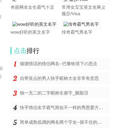
经
奇葩网名女生霸气十足
常用女宝宝英文名释义
看
薇莎/Visa
虚
wow好听的英文名字
传奇霸气男名字
点击
排行
关
烟酒情话的情侣网名--巴黎铁塔下の思念
喜
哥
自带笑点的男人快手昵称大全非常有意思
独一无二的二字昵称生僻字_胭脂泪
快手情侣名字霸气简短不一样的秀恩爱方式、唍羙堷泺
如
简单成熟低调的网名两个字女--留不住的时间
、