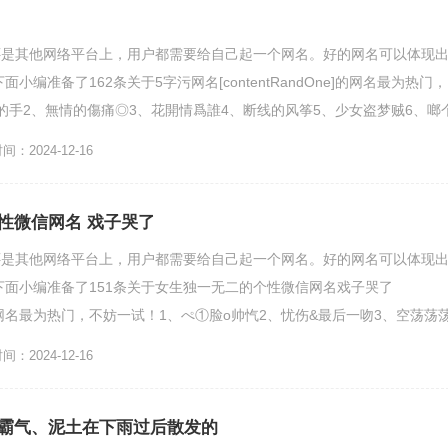
还是其他网络平台上，用户都需要给自己起一个网名。好的网名可以体现
小编准备了162条关于5字污网名[contentRandOne]的网名最为热门，
的手2、無情的傷痛◎3、花開情爲誰4、断线的风筝5、少女盗梦贼6、啷
..
：2024-12-16
性微信网名 戏子哭了
还是其他网络平台上，用户都需要给自己起一个网名。好的网名可以体现
下面小编准备了151条关于女生独一无二的个性微信网名戏子哭了
One]的网名最为热门，不妨一试！1、ぺ①脸o帅忾2、忧伤&最后一吻3、空荡荡
个...
：2024-12-16
霸气、泥土在下雨过后散发的