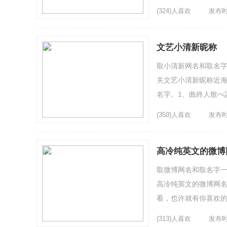
撩妹一把手6、凉薄之心
(324)人喜欢
发布时间
文艺小清新昵称
取小清新网名和取名字
关文艺小清新昵称近
名字。1、曲終人散べ
改6、ㄨ迎夏7、爱创奇迹
(350)人喜欢
发布时间
高冷纯英文的微博网
取微博网名和取名字一
高冷纯英文的微博网名
看，也许就有你喜欢的名
魂...
(313)人喜欢
发布时间