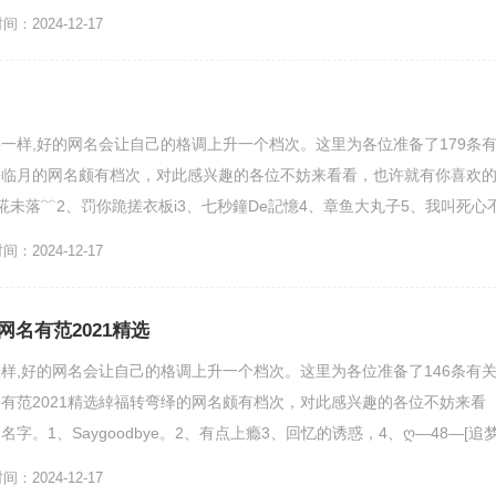
7、我拿什么资格羡...
：2024-12-17
一样,好的网名会让自己的格调上升一个档次。这里为各位准备了179条
海临月的网名颇有档次，对此感兴趣的各位不妨来看看，也许就有你喜欢
誮未落﹌2、罚你跪搓衣板i3、七秒鐘De記憶4、章鱼大丸子5、我叫死心
∷8、久病成...
：2024-12-17
名有范2021精选
样,好的网名会让自己的格调上升一个档次。这里为各位准备了146条有
有范2021精选緈福转弯绎的网名颇有档次，对此感兴趣的各位不妨来看
字。1、Saygoodbye。2、有点上瘾3、回忆的诱惑，4、ღ—48—[追
：2024-12-17