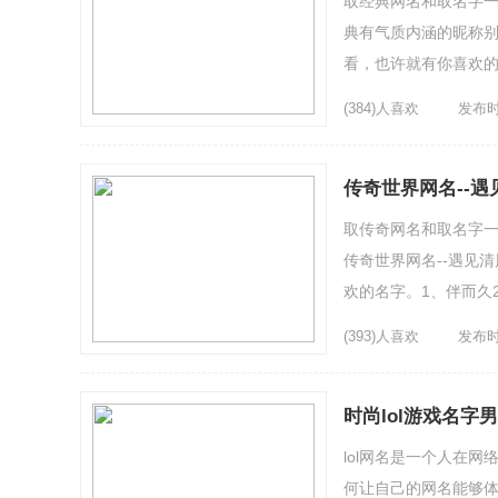
取经典网名和取名字一
典有气质内涵的昵称别
看，也许就有你喜欢的
伪5、不死的欲望6、叶
(384)人喜欢
发布时间
传奇世界网名--遇
取传奇网名和取名字一
传奇世界网名--遇见
欢的名字。1、伴而久
们┇7、Fiee῟追寻8、
(393)人喜欢
发布时间
时尚lol游戏名
lol网名是一个人在
何让自己的网名能够体