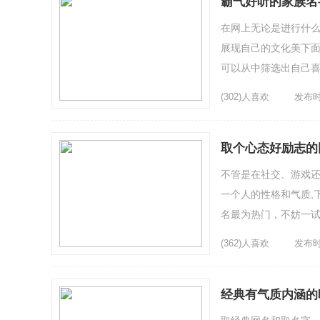
霸气好听的家族名字2
在网上无论是进行什
展现自己的文化美下面为
可以从中筛选出自己喜
4、兰花恋5、Scarlet。
(302)人喜欢
发布时间
取个心态好励志的
不管是在社交、游戏
一个人的性格和气质,下面
名最为热门，不妨一试
子の白玫瑰5、笑拥人心6
(362)人喜欢
发布时间
经典有气质内涵的