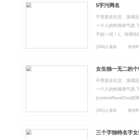
5字污网名
不管是在社交、游戏
一个人的性格和气质,下面
不妨一试！1、给我你
哩个啷7、我仅此而已8.
(294)人喜欢
发布时间
女生独一无二的个
不管是在社交、游戏
一个人的性格和气质,
[contentRand
荡荡4、你渲染了我的整
(341)人喜欢
发布时间
三个字独特名字女