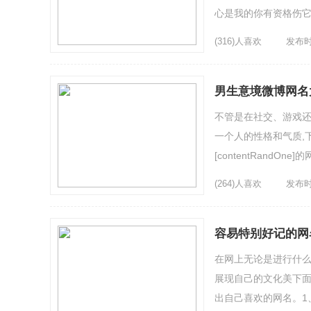
心是我的你有资格伤它
↘云霄丿3、［Sprin...
(316)人喜欢
发布时间
男生意境微博网名
不管是在社交、游戏
一个人的性格和气质,
[contentRand
4、罘洅菰憚√5、✬、清.
(264)人喜欢
发布时间
容易特别好记的网
在网上无论是进行什
展现自己的文化美下面
出自己喜欢的网名。1