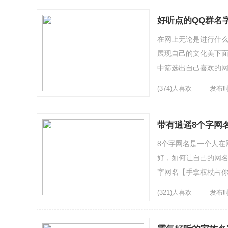
好听点的QQ群名字 Y
在网上无论是进行什么
展现自己的文化美下面为
中筛选出自己喜欢的网
6、 蓝殇7、久违╰...
(374)人喜欢
发布时间
带有逍遥8个字网
8个字网名是一个人在
好，如何让自己的网名
字网名【手拿权杖占你
曾经的诺言3、爱与时光
(321)人喜欢
发布时间