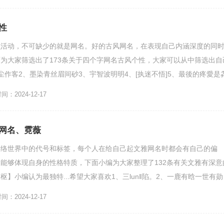
性
么活动，不可缺少的就是网名。好的古风网名，在表现自己内涵深度的同
为大家筛选出了173条关于四个字网名古风个性，大家可以从中筛选出自
尘作客2、墨染青丝眉间砂3、宇智波明明4、[执迷不悟]5、最後的疼愛是
义7、佛说你很...
：2024-12-17
网名、霓薇
网络世界中的代号和标签，每个人在给自己起文雅网名时都会有自己的偏
能够体现自身的性格特质，下面小编为大家整理了132条有关文雅有深意
】小编认为最独特...希望大家喜欢1、三lun‖陷。2、一鹿有晗一世有勋
5、栖竹6、...
：2024-12-17