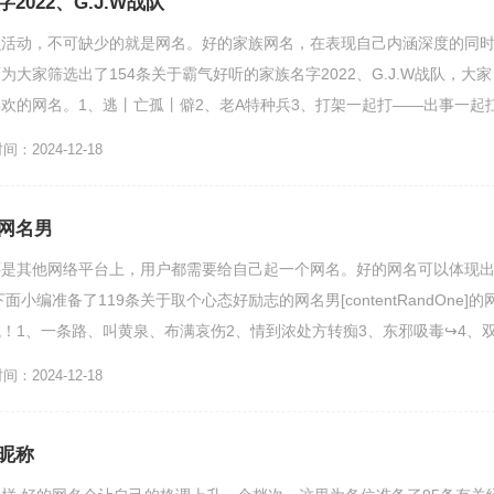
022、G.J.W战队
么活动，不可缺少的就是网名。好的家族网名，在表现自己内涵深度的同
大家筛选出了154条关于霸气好听的家族名字2022、G.J.W战队，大家
欢的网名。1、逃丨亡孤丨僻2、老A特种兵3、打架一起打——出事一起
突袭...
：2024-12-18
网名男
还是其他网络平台上，用户都需要给自己起一个网名。好的网名可以体现
小编准备了119条关于取个心态好励志的网名男[contentRandOne]的
！1、一条路、叫黄泉、布满哀伤2、情到浓处方转痴3、东邪吸毒↪4、
...
：2024-12-18
昵称