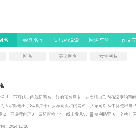
l网名
经典名句
失眠的说说
网名符号
作文
网名
英文网名
女生网名
名
么活动，不可缺少的就是网名。好的孤独网名，在表现自己内涵深度的同
为大家筛选出了84条关于让人感觉孤独的网名，大家可以从中筛选出自
i2、不讲理的理3、毒药蜜糖＂4、线上发呆5、▓ˉ哈利路亚·6、全幼儿
鶄揂荖苃—...
：2024-12-18