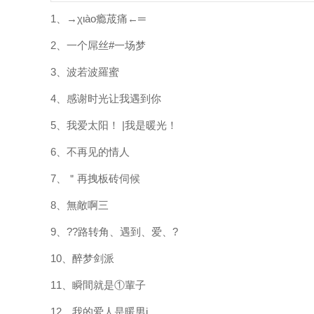
1、→χιào瘾荿痛←═
2、一个屌丝#一场梦
3、波若波羅蜜
4、感谢时光让我遇到你
5、我爱太阳！ |我是暖光！
6、不再见的情人
7、＂再拽板砖伺候
8、無敵啊三
9、??路转角、遇到、爱、?
10、醉梦剑派
11、瞬間就是①輩子
12、我的爱人是暖男i