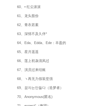
60、• 红尘滚滚
61、龙头股份
62、青衣若素
63、深情不及久伴*
64、Eda、Edda、Ede：丰盈的
65、星月遥遥
66、莲上初袅清风过
67、演员过来结账
68、ヽ再无力假装坚强
69、꿈자는만들다（造梦者）
70、Anonymous(匿名)
71、expect°（奢望）