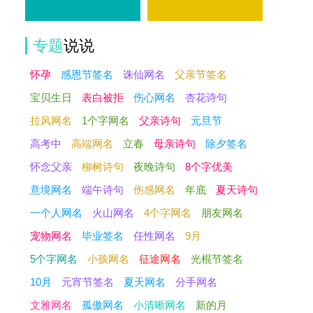
专题
说说
怀孕
感恩节签名
诛仙网名
父亲节签名
宝贝生日
表白被拒
伤心网名
杏花诗句
拉风网名
1个字网名
父亲诗句
元旦节
高考中
高端网名
立春
母亲诗句
除夕签名
怀念父亲
柳树诗句
夜晚诗句
8个字优美
意境网名
端午诗句
伤感网名
年底
夏天诗句
一个人网名
火山网名
4个字网名
朋友网名
宠物网名
毕业签名
任性网名
9月
5个字网名
小孩网名
征途网名
光棍节签名
10月
元宵节签名
夏天网名
分手网名
文雅网名
孤傲网名
小清晰网名
新的月