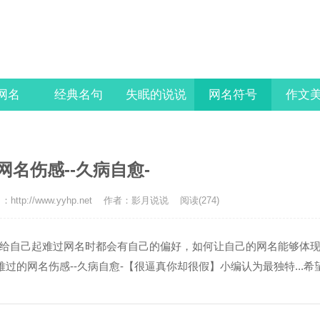
l网名
经典名句
失眠的说说
网名符号
作文
名伤感--久病自愈-
http://www.yyhp.net
作者：影月说说
阅读(274)
给自己起难过网名时都会有自己的偏好，如何让自己的网名能够体
过的网名伤感--久病自愈-【很逼真你却很假】小编认为最独特...希