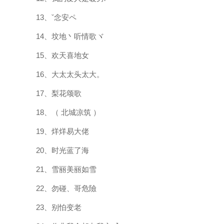
13、ˇ念安ペ
14、坟地丶听情歌ヾ
15、欢天喜地女
16、大太太头太大。
17、梨花颂歌
18、（ 北城凉筑 ）
19、烊烊易大佬
20、时光蓝了海
21、雪丽美丽如雪
22、勿碰、哥危險
23、别怕变老