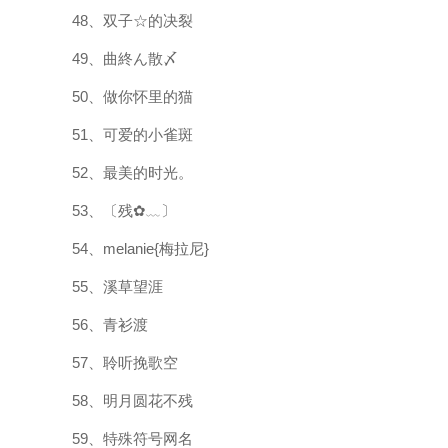
48、双子☆的决裂
49、曲終ん散〆
50、做你怀里的猫
51、可爱的小雀斑
52、最美的时光。
53、〔残✿﹏〕
54、melanie{梅拉尼}
55、溪草望涯
56、青衫渡
57、聆听挽歌空
58、明月圆花不残
59、特殊符号网名