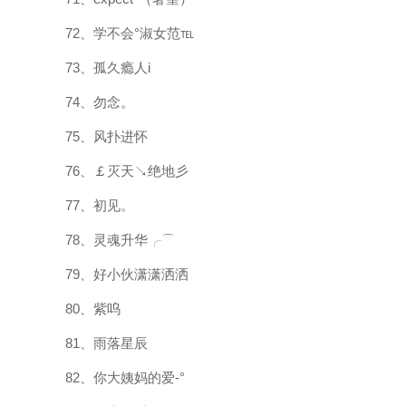
72、学不会°淑女范℡
73、孤久瘾人i
74、勿念。
75、风扑进怀
76、￡灭天↘绝地彡
77、初见。
78、灵魂升华╭⌒
79、好小伙潇潇洒洒
80、紫呜
81、雨落星辰
82、你大姨妈的爱-°