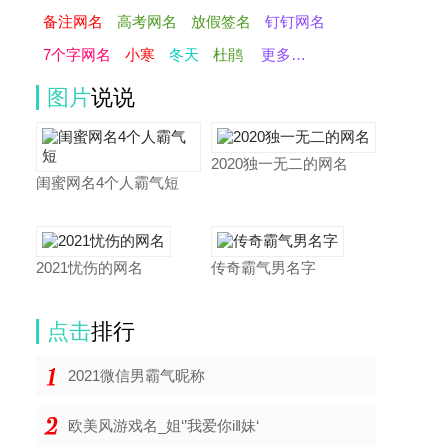
备注网名
高考网名
放假签名
钉钉网名
7个字网名
小寒
冬天
杜鹃
更多…
图片
说说
2020独一无二的网名
闺蜜网名4个人霸气短
2021忧伤的网名
传奇霸气男名字
点击
排行
2021微信男霸气昵称
欧美风游戏名_姐‘’我爱你i‖妹‘