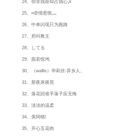
24、你非我命却占我心〆
25、¤牵情惹恨灬
26、中单闪现只为跑路
27、邪叫教主
28、してる
29、面若惊鸿
30、（wallis）华莉丝-异乡人。
31、那夜床摇晃
32、落花回谁手落子应无悔
33、淡淡的温柔
34、美阿晴!
35、开心五花肉