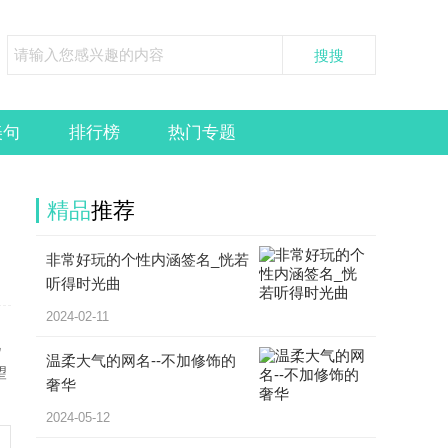
美句
排行榜
热门专题
精品
推荐
非常好玩的个性内涵签名_恍若
听得时光曲
2024-02-11
现
温柔大气的网名--不加修饰的
望
奢华
2024-05-12