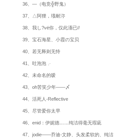
36、—（电竞╬野鬼）
37、△阿狸，珴耐沵
38、我し?vé你，仅此洏已//
39、宝石海星、小霞の宝贝
40、若无释则无恃
41、吐泡泡╭
42、未命名的嗳
43、oh苦笑少年——〆
44、活死人-Reflective
45、尽管爱你太早
46、enid：伊妮德……纯洁得毫无瑕庛
47、jodie——乔迪-文静、头发柔软的、纯洁