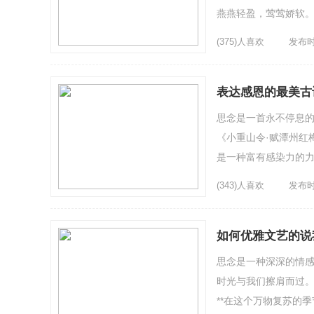
燕燕轻盈，莺莺娇软
线。离魂暗逐郎行远。淮
(375)人喜欢
发布时间
表达感恩的最美古
思念是一首永不停息的
《小重山令·赋潭州红
是一种富有感染力的力
江水一般涌来。5、**思
(343)人喜欢
发布时间
如何优雅文艺的说
思念是一种深深的情
时光与我们擦肩而过。
**在这个万物复苏的