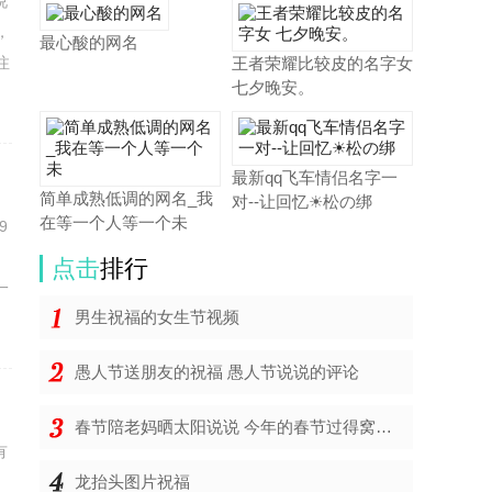
说
，
最心酸的网名
注
王者荣耀比较皮的名字女
七夕晚安。
最新qq飞车情侣名字一
简单成熟低调的网名_我
对--让回忆☀松の绑
在等一个人等一个未
9
点击
排行
一
男生祝福的女生节视频
愚人节送朋友的祝福 愚人节说说的评论
春节陪老妈晒太阳说说 今年的春节过得窝囊说说
有
龙抬头图片祝福