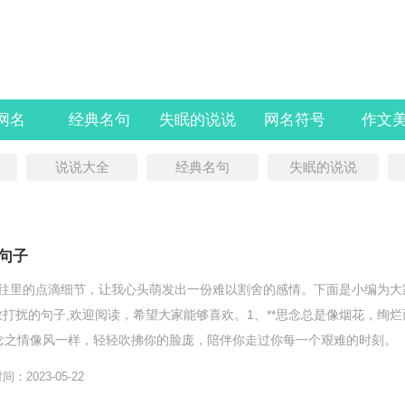
l网名
经典名句
失眠的说说
网名符号
作文
说说大全
经典名句
失眠的说说
句子
过往里的点滴细节，让我心头萌发出一份难以割舍的感情。下面是小编为大
敢打扰的句子,欢迎阅读，希望大家能够喜欢。1、**思念总是像烟花，绚烂
思念之情像风一样，轻轻吹拂你的脸庞，陪伴你走过你每一个艰难的时刻。
，唱给你听...
：2023-05-22