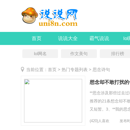
首页
说说大全
霸气说说
lo
lol网名
作文美句
排行榜
当前位置：
首页
> 热门专题列表 > 思念诗句
想念却不敢打扰的
**思念涉及那些过去
推荐的21条想念却不
又短暂。3、**我的
4、**把思念做成一支歌
(420)人喜欢
发布时间