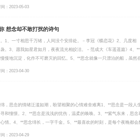
：2023-05-03
你 想念却不敢打扰的诗句
。1、一寸相思千万绪，人间没个安排处。－李冠《蝶恋花》2、几度相
袅。3、愿我如星君如月，夜夜流光相皎洁。－范成大《车遥遥篇》4、**
慢慢地沉淀，化作不可磨灭的回忆。5、**思念就像一只漂泊的船，虽然
终锁定着自己的目的地...
：2023-04-30
绵，思念的情绪泛滥如潮，盼望相聚的心情难舍难离1、**思念是一段人
寻和憧憬。2、**思念是浅浅的忧伤，温柔的唤唤。3、**紫气东来，思念
心情。4、**思念绵长，一字千金。5、**最喜欢的时刻，是每个夜晚都会
*我...
：2023-04-29