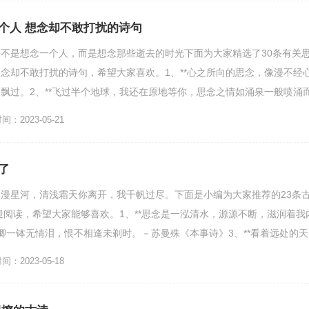
个人 想念却不敢打扰的诗句
不是想念一个人，而是想念那些逝去的时光下面为大家精选了30条有关
念却不敢打扰的诗句，希望大家喜欢。1、**心之所向的思念，像漫不经
飘过。2、**飞过半个地球，我还在原地等你，思念之情如涌泉一般喷涌
以迎接你。3、一...
：2023-05-21
了
漫星河，清浅霜天你离开，我千帆过尽。下面是小编为大家推荐的23条
迎阅读，希望大家能够喜欢。1、**思念是一泓清水，源源不断，滋润着我
卿一钵无情泪，恨不相逢未剃时。－苏曼殊《本事诗》3、**看着远处的天
表着我的思念，...
：2023-05-18