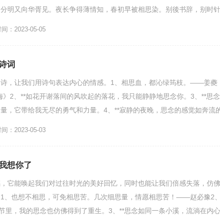
。分明又向华胥见。夜长争得薄情知，春初早被相思染。别後书辞，别时
南皓月冷千山，冥...
：2023-05-05
诗词
诗，让我们用诗句表达内心的情感。1、相思血，都沁绿筠枝。——姜夔
梅》2、**如花开谢落间的风吹起的落花，我只能静静地思念你。3、**思念
量，它带给我无尽的勇气和力量。4、**寂静的夜晚，思念的感觉如奔流
念是一段旅程...
：2023-05-03
我想你了
感，它能唤起我们对过往时光的美好回忆，同时也能让我们倍感失落，仿
1、也想不相思，可免相思苦。几次细思量，情愿相思苦！——赵必豫2
季节里，我的思念也仿佛得到了重生。3、**思念如同一条小溪，流淌在内