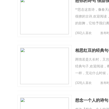
想你的诗句 很甜
**思念这首诗，像春
很撩的古诗,欢迎阅读
的鼓舞，它给予我们勇
间文字怀念。4、**两地
(392)人喜欢
发布时间
相思红豆的经典句
两情若是久长时，又岂
经典句子,欢迎阅读，
一样，无论什么时候，
念的是那些美好的时光和
(328)人喜欢
发布时间
想念一个人的诗句