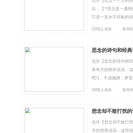
也许【想念一个人的诗
以：【**思念是一盏
它是一首永不停歇的诗
你，我的灵魂只属于你。
(329)人喜欢
发布时间
思念的诗句和经典
也许【思念的诗句和经
条有关的精美说说，这
吧!1、不成抛掷，梦
点点发芽，不断变成一朵
(308)人喜欢
发布时间
想念却不敢打扰的
也许【想念却不敢打扰
关的精美说说，这些说