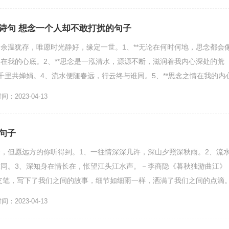
诗句 想念一个人却不敢打扰的句子
余温犹存，唯愿时光静好，缘定一世。1、**无论在何时何地，思念都会
在我的心底。2、**思念是一泓清水，源源不断，滋润着我内心深处的荒
千里共婵娟。4、流水便随春远，行云终与谁同。5、**思念之情在我的内
等待你的归来。...
：2023-04-13
句子
，但愿远方的你听得到。1、一往情深深几许，深山夕照深秋雨。2、流
同。3、深知身在情长在，怅望江头江水声。－李商隐《暮秋独游曲江》
一支笔，写下了我们之间的故事，细节如细雨一样，洒满了我们之间的点滴
你唱过的歌，心跟着那...
：2023-04-13