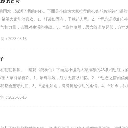
很撩的古诗
天的雨水，滋润了我的内心。下面是小编为大家推荐的48条想你的诗句很甜
，希望大家能够喜欢。1、轩裳如固有，千载起人思。2、**思念是我们心
气和力量，去面对生活的挑战。3、**寂静凌晨，思念随虚梦起伏，方寸
相思，千里...
：2023-05-16
子
在朝朝暮暮。－秦观《鹊桥仙》下面是小编为大家推荐的43条相思红豆
希望大家能够喜欢。1、翠尊易泣，红萼无言耿相忆。2、**思念之情如信
我都会坚守到底。3、**思念如雨，滴滴筑起悸动的柔情。4、**如今，我
无尽的情感...
：2023-05-16