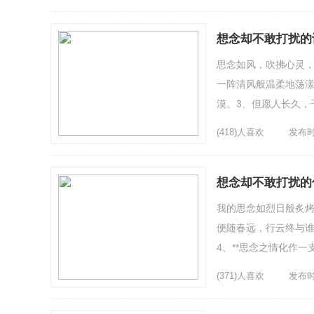
想念却不敢打扰的
思念如风，吹拂心灵，
一阵清风般温柔地荡漾
漠。3、但愿人长久，
里发芽，长成一棵花树，
(418)人喜欢
发布时间
想念却不敢打扰的
我的思念如烈日般炙烤
便随春远，行云终与谁
4、**思念之情化作
5、走在街上，听到那些
(371)人喜欢
发布时间