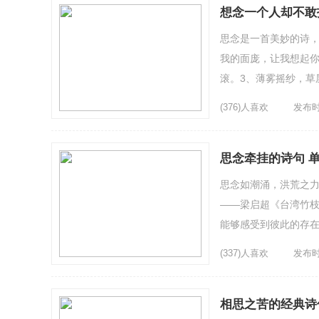
想念一个人却不敢
思念是一首美妙的诗，
我的面庞，让我想起你
滚。3、薄雾摇纱，草
若愿意，我愿追随你到天涯
(376)人喜欢
发布时间
思念牵挂的诗句 
思念如潮涌，洪荒之力
——梁启超《台湾竹枝
能够感受到彼此的存在
念是一种美...
(337)人喜欢
发布时间
相思之苦的经典诗