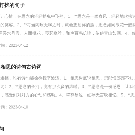
打扰的句子
让心情，在思念的轻轻摇曳中飞翔。1、**思念是一缕春风，轻轻地吹拂
的笑容。2、**每当闲暇无聊之时，就会想起你的脸，思念如同浪花一般
屋溪水丹霞。人面桃花，琴瑟幽雅，和声百鸟叽喳，依傍青山如画。4、
海角。5、**...
：2023-04-12
单相思的诗句古诗词
难挡，唯有诗句能徐徐抚平波涛。1、相思树底说相思，思郎恨郎郎不知
词》2、**思念的长河，竟有那么多的温暖。3、**思念是一份感恩，让我
，感受到对对方的心动和感动。4、翠尊易泣，红萼无言耿相忆。5、**思
：2023-04-10
句