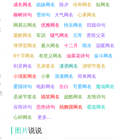
成长网名
姐妹网名
除夕
传奇网名
短网名
柳树诗句
雪诗句
大气网名
心累网名
中
网易云网名
优雅网名
快乐网名
田园诗句
之
最酷网名
军训
骚气网名
元宵
责怪父亲
弹弹堂网名
最火网名
十二月
雨水
温暖网名
8个字网名
有意义网名
油菜花诗句
奋斗网名
剑灵网名
兄弟签名
潇洒网名
清明节签名
的
小清新网名
小寒
浪漫网名
简单网名
仰
爱国诗句
电影网名
告白
可爱网名
魔域网名
思
圣诞节签名
搞笑网名
超酷网名
友情诗句
谷雨诗句
悲伤诗句
劲舞团网名
霸道网名
心碎网名
更多…
图片
说说