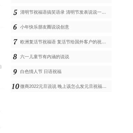
针
清明节祝福语搞笑语录 清明节发表说说一句话
小年快乐朋友圈说说创意
欧洲复活节祝福语 复活节给国外客户的祝福语英文怎么说
六一儿童节有内涵的说说
的
白色情人节 日语祝福
微商2022元旦说说 晚上该怎么发元旦祝福语大全
佛
、
心