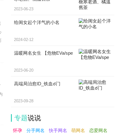
2023-06-23
给闺女起个洋气的小名
思
心
2024-02-12
而
温暖网名女生 【危物EVa/spe
2023-06-20
高端局治愈ID_铁血☌门
古
内
2023-09-28
专题
说说
怀孕
分手网名
快手网名
萌网名
恋爱网名