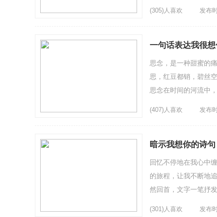
的深处。4、**...
(305)人喜欢
发布时间
一句话表达我很想
思念，是一种甜蜜的痛
思，红豆都销，碧丝空
思念在时间的河流中，
茫茫大海上漂浮，却始
(407)人喜欢
发布时间
暗示我想你的诗句
回忆不停地在我心中缠
的旅程，让我不断地追
然回首，文字一笔抒发
到你，无论在哪里。6、*
(301)人喜欢
发布时间