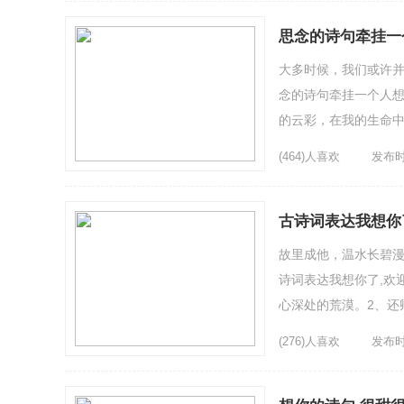
思念的诗句牵挂一
大多时候，我们或许并
念的诗句牵挂一个人想
的云彩，在我的生命中
出，愿你归来之日，我可
(464)人喜欢
发布时间
古诗词表达我想你
故里成他，温水长碧漫
诗词表达我想你了,欢
心深处的荒漠。2、还
空，飘忽的云彩，仿佛代
(276)人喜欢
发布时间