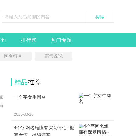
美句
排行榜
热门专题
网名符号
霸气说说
精品
推荐
一个字女生网名
家
而
2023-08-16
4个字网名难懂有深意情侣--梔
寒老酒、橘溫舊茶