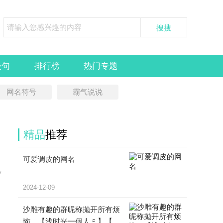
美句
排行榜
热门专题
网名符号
霸气说说
精品
推荐
可爱调皮的网名
带
2024-12-09
沙雕有趣的群昵称抛开所有烦
恼、【浅时光一個人ミ】【