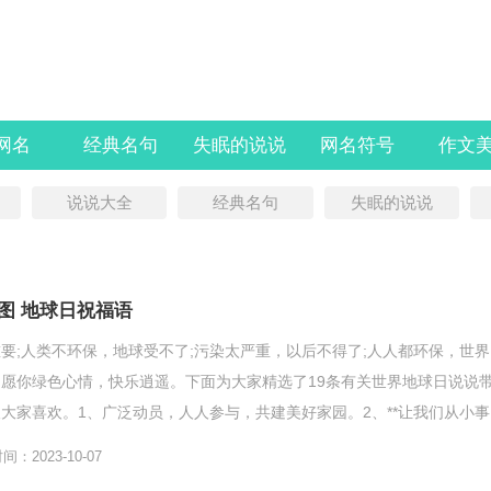
l网名
经典名句
失眠的说说
网名符号
作文
说说大全
经典名句
失眠的说说
图 地球日祝福语
要;人类不环保，地球受不了;污染太严重，以后不得了;人人都环保，世界
愿你绿色心情，快乐逍遥。下面为大家精选了19条有关世界地球日说说
大家喜欢。1、广泛动员，人人参与，共建美好家园。2、**让我们从小事
绿色生活成为我们...
：2023-10-07