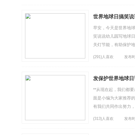
世界地球日搞笑说
早安，今天是世界地球
笑说说幼儿园写地球日
关灯节能，有助保护地
赛过活神仙;青翠翠的山
(291)人喜欢
发布时间
发保护世界地球日
**从现在起，我们都
面是小编为大家推荐的
有我们共同作出努力，
就可多出一片森林;每人
(313)人喜欢
发布时间