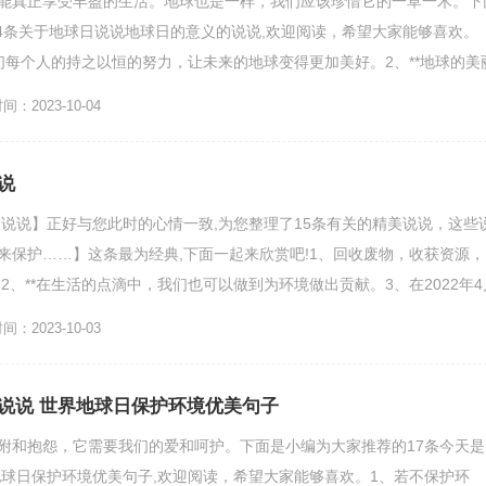
才能真正享受丰盈的生活。地球也是一样，我们应该珍惜它的一草一木。下
4条关于地球日说说地球日的意义的说说,欢迎阅读，希望大家能够喜欢。
我们每个人的持之以恒的努力，让未来的地球变得更加美好。2、**地球的美
护，让环境更...
：2023-10-04
说
说说】正好与您此时的心情一致,为您整理了15条有关的精美说说，这些
同来保护……】这条最为经典,下面一起来欣赏吧!1、回收废物，收获资源，
2、**在生活的点滴中，我们也可以做到为环境做出贡献。3、在2022年4
日即...
：2023-10-03
说说 世界地球日保护环境优美句子
依附和抱怨，它需要我们的爱和呵护。下面是小编为大家推荐的17条今天是
球日保护环境优美句子,欢迎阅读，希望大家能够喜欢。1、若不保护环