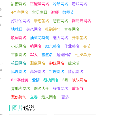
甜蜜网名
正能量网名
冷酷网名
游戏网名
希
4个字网名
宝贝生日
谢师
教师节
*
好听的网名
暗恋签名
悲伤网名
网易云网名
我
地球日
失恋网名
杜鹃诗句
青春网名
歌词网名
油菜花诗句
魅力网名
开学签名
小孩网名
萌网名
励志签名
作业签名
春节
主播网名
军人
雪签名
超短网名
七夕单身
小
校园网名
颓废网名
御姐网名
建党节
当
风度网名
高雅网名
哲理网名
情侣网名
，
8个字优美
爱情
很拽网名
6月
战队网名
异地恋签名
网名大全
好看网名
重阳节
悲伤诗句
立春
最火网名
更多…
图片
说说