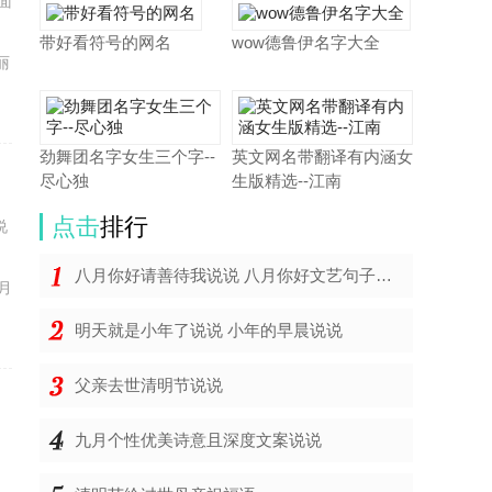
面
带好看符号的网名
wow德鲁伊名字大全
丽
劲舞团名字女生三个字--
英文网名带翻译有内涵女
尽心独
生版精选--江南
点击
排行
说
八月你好请善待我说说 八月你好文艺句子2019最新版
月
明天就是小年了说说 小年的早晨说说
父亲去世清明节说说
九月个性优美诗意且深度文案说说