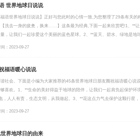
语 世界地球日说说
福语世界地球日说说】正好与您此时的心情一致,为您整理了29条有关的
【洗去一身的疲惫，换来……】这条最为经典,下面一起来欣赏吧!1、**让
量，让我们一起珍爱这个美丽的蓝色星球。2、**蓝天、碧水、绿地是地
惜它，呵护它...
：2023-09-27
祝福语暖心说说
谐社会。下面是小编为大家推荐的45条世界地球日朋友圈祝福语暖心说说
够喜欢。1、**生命的美好得益于地球的陪伴，让我们一起肩负起保护环
电，人人有责，生态文明，从我做起。3、**花这点力气去保护这颗行星，
的责任。4、翻...
：2023-09-27
说世界地球日的由来