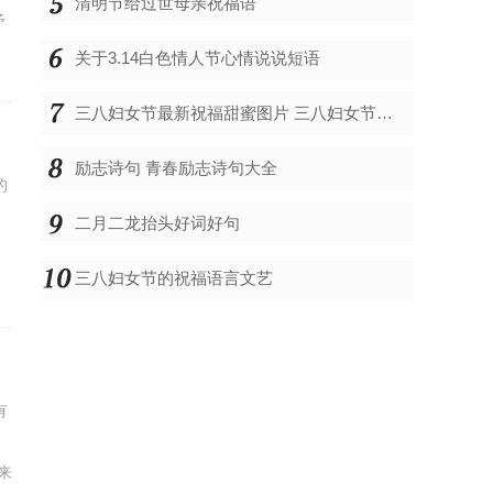
清明节给过世母亲祝福语
矛
关于3.14白色情人节心情说说短语
三八妇女节最新祝福甜蜜图片 三八妇女节买护肤品的说说
励志诗句 青春励志诗句大全
的
二月二龙抬头好词好句
了
三八妇女节的祝福语言文艺
有
、
来