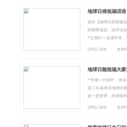
地球日得祝福话语
也许【地球日得祝福话
的精美说说，这些说说
**让我们一起保护水
有财产，而是我们共同的
(301)人喜欢
发布时间
地球日能祝福大家
**手捧一片绿叶，沐
选了41条有关地球日
拿一把笤帚，扫净室内
消灭身体劳累，还身心舒
(298)人喜欢
发布时间