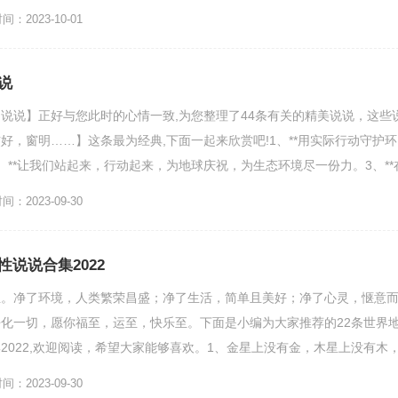
的环境，舒心...
：2023-10-01
说
说说】正好与您此时的心情一致,为您整理了44条有关的精美说说，这些
好，窗明……】这条最为经典,下面一起来欣赏吧!1、**用实际行动守护环
、**让我们站起来，行动起来，为地球庆祝，为生态环境尽一份力。3、**
以做到为...
：2023-09-30
说说合集2022
至。净了环境，人类繁荣昌盛；净了生活，简单且美好；净了心灵，惬意
化一切，愿你福至，运至，快乐至。下面是小编为大家推荐的22条世界
2022,欢迎阅读，希望大家能够喜欢。1、金星上没有金，木星上没有木
没有火，土星上没有土...
：2023-09-30