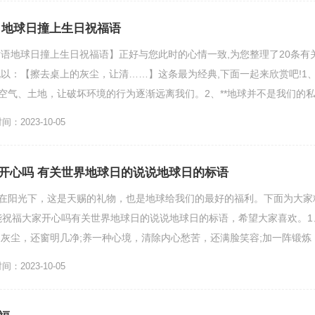
 地球日撞上生日祝福语
语地球日撞上生日祝福语】正好与您此时的心情一致,为您整理了20条有
以：【擦去桌上的灰尘，让清……】这条最为经典,下面一起来欣赏吧!1
、空气、土地，让破坏环境的行为逐渐远离我们。2、**地球并不是我们的
家园，每一个...
：2023-10-05
开心吗 有关世界地球日的说说地球日的标语
浴在阳光下，这是天赐的礼物，也是地球给我们的最好的福利。下面为大家
能祝福大家开心吗有关世界地球日的说说地球日的标语，希望大家喜欢。1
灰尘，还窗明几净;养一种心境，清除内心愁苦，还满脸笑容;加一阵锻炼
畅。世界清洁日...
：2023-10-05