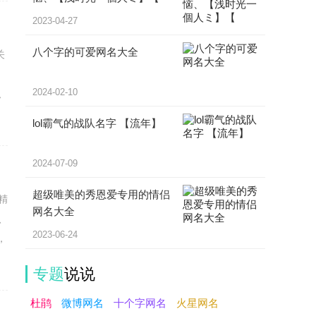
2023-04-27
八个字的可爱网名大全
关
、
2024-02-10
私
lol霸气的战队名字 【流年】
2024-07-09
超级唯美的秀恩爱专用的情侣
精
网名大全
、
2023-06-24
，
专题
说说
杜鹃
微博网名
十个字网名
火星网名