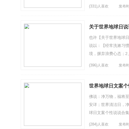
的快乐。2、有一个清洁
(331)人喜欢
发布时间
关于世界地球日说
也许【关于世界地球日
说以：【经常洗漱习惯
境，摒弃浪费心态；2
生活的点滴中，我们也可
(396)人喜欢
发布时间
世界地球日文案个性
佛说：净万物，福将
安详；世界清洁日，净
球日文案个性说说合集
水星上没有水，火星上
(284)人喜欢
发布时间