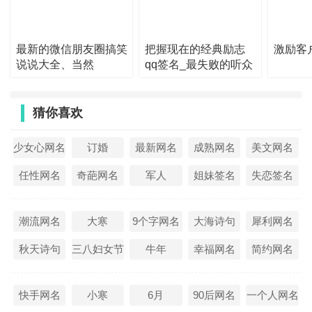
用脚走，叫做现实。
26、屏幕上只剩下一片白雪茫茫的空白。
最新的微信朋友圈搞笑
把握现在的经典励志
激励客
27、不是谁都有资格听到我每夜的晚安。
说说大全、当然
qq签名_最失败的听众
是
28、看到的三十三宫，只有深深的仇恨
29、活着的气度则是要刚柔并济，胸中有天地。要坚韧不
猜你喜欢
拔，顽强不屈。要傲骨侠肠，正直勇敢。
少女心网名
订婚
最新网名
成熟网名
美文网名
30、自己做出决定，才是精彩的人生。
任性网名
奇葩网名
军人
姐妹签名
失恋签名
31、离别，走的那个因为忙于应付新遭遇，接纳新印象，不
及多想。而送别的那个，仍在原地，明显感到少一个人了，
潮流网名
大寒
9个字网名
大海诗句
犀利网名
所以处处触发冷寂的酸楚。
秋天诗句
三八妇女节
牛年
幸福网名
简约网名
32、时光易老，总是有些美好的回忆停留在我们的青春，让
少年老去时，可以微笑着重温。
快手网名
小寒
6月
90后网名
一个人网名
33、传说中的隔壁家孩子：学习好胃口好长相好还懂礼貌