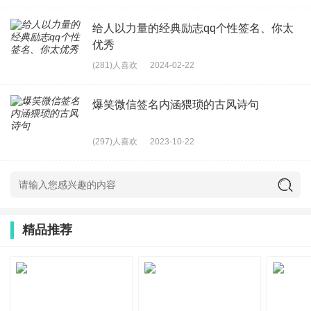
他烟雾弹吹不散的.他说谢谢叔叔
19、孩子摔倒了，可以哭。但抱歉，你刚刚被剥夺了这个资
给人以力量的经典励志qq个性签名、你太
优秀
格。
(281)人喜欢
2024-02-22
20、如果不再爱你、我就不会寂寞。
21、希望路上等待我的 除了荆棘 还有鲜花
爆笑微信签名内涵猥琐的古风诗句
22、时间太长
我怕
等不到你，距离太远 我怕追不上你，爱
(297)人喜欢
2023-10-22
情太沉 我怕放不下你。
23、爱情不是避难所，想进去避难的话，是会被赶出来的。
爱火，还是不应该重燃的，重燃了，从前那些美丽的回忆也
会化为乌有。如果我们没有重聚，也许我偕带着他深深的思
精品推荐
念活着，直到肉体衰朽。我们总喜欢去验证别人对我们许下
的诺言，却很少去验证自己给自己许下的诺言。
24、不知道从什么时候开始 一伤心就喜欢喝酒。
25、人生有两条路，一条需要用心走，叫做梦想；一条需要