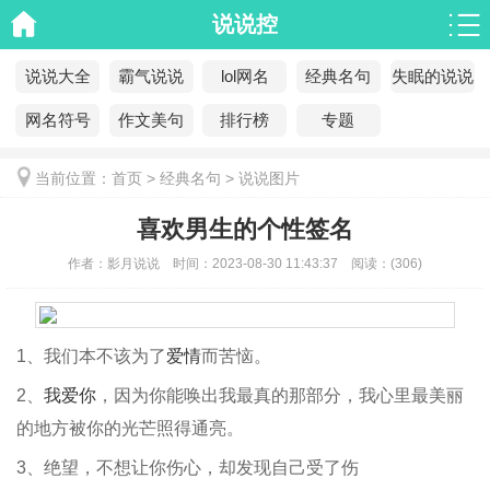
说说控
说说大全
霸气说说
lol网名
经典名句
失眠的说说
网名符号
作文美句
排行榜
专题
当前位置：
首页
>
经典名句
>
说说图片
喜欢男生的个性签名
作者：
影月说说
时间：
2023-08-30 11:43:37
阅读：
(
306)
1、我们本不该为了
爱情
而苦恼。
2、
我爱你
，因为你能唤出我最真的那部分，我心里最美丽
的地方被你的光芒照得通亮。
3、绝望，不想让你伤心，却发现自己受了伤