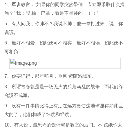
4、
军训
教官：“如果你的同学突然晕倒，应立即采取什么措
施？” 我：“先抽一巴掌，看是不是装的！！！”
5、有人问我，你帅不？我说不帅，他一拳打过来，说：你
说谎。
6、最好不相爱、如此便可不相弃、最好不相误、如此便不
可相负
7、你要记得，那年那月，垂柳 紫陌洛城东。
8、所谓青春就是是一场无声的兵荒马乱的战争，而我们终
究溃不成军。
9、没有一件事情比得上有朋在远方更使这地球显得如此巨
大的了；他们构成了纬度和经度。
10、有人说，最恐怖的设计就是教室的后门。不!孩纸你太