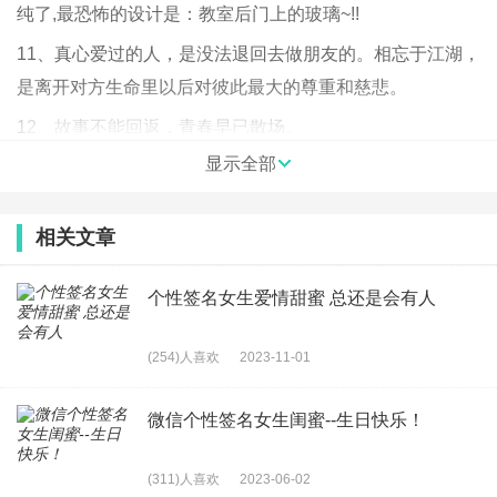
纯了,最恐怖的设计是：教室后门上的玻璃~!!
11、真心爱过的人，是没法退回去做朋友的。相忘于江湖，
是离开对方生命里以后对彼此最大的尊重和慈悲。
12、故事不能回返，青春早已散场。
显示全部
13、鸟在笼中，恨关羽不能张飞；人处世上，要八戒更须悟
空。
相关文章
14、让欺负自己的人跪下唱征服；
15、高山不是一天形成的，需要几万年乃至几十万年几百万
个性签名女生爱情甜蜜 总还是会有人
年。
16、爱就是这样，一路上互相搀扶，直到我们睁不开眼睛，
(254)人喜欢
2023-11-01
走不动路，还有一个人愿意拉着你去大街上晒晒太阳。
微信个性签名女生闺蜜--生日快乐！
17、他说没了我的
晚安
他无法入睡我是不是很幸福。
18、我旁边有个小朋友玩CF他对着屏幕吹了一半天,我告诉
(311)人喜欢
2023-06-02