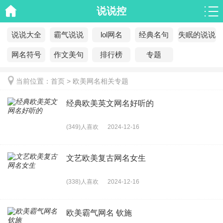
说说控
说说大全
霸气说说
lol网名
经典名句
失眠的说说
网名符号
作文美句
排行榜
专题
当前位置：
首页
>
欧美网名相关专题
经典欧美英文网名好听的
(349)人喜欢
2024-12-16
文艺欧美复古网名女生
(338)人喜欢
2024-12-16
欧美霸气网名 钦施