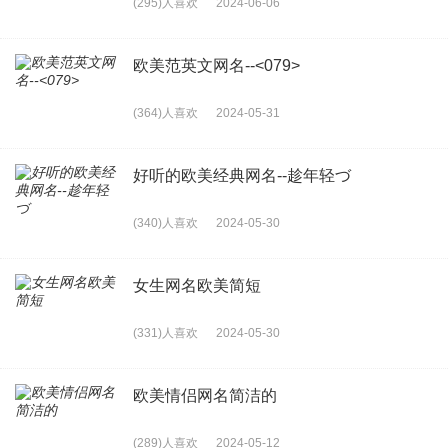
(295)人喜欢
2024-06-06
欧美范英文网名--<079>
(364)人喜欢
2024-05-31
好听的欧美经典网名--趁年轻づ
(340)人喜欢
2024-05-30
女生网名欧美简短
(331)人喜欢
2024-05-30
欧美情侣网名简洁的
(289)人喜欢
2024-05-12