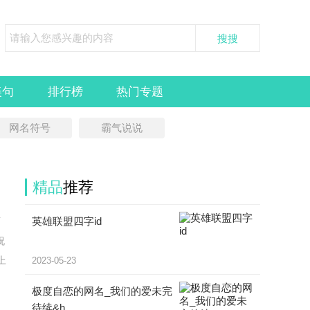
美句
排行榜
热门专题
网名符号
霸气说说
精品
推荐
英雄联盟四字id
雨
祝
上
2023-05-23
极度自恋的网名_我们的爱未完
待续&h