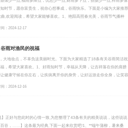
烦恼少一点;福雨多降点，忧愁少一点;财雨多下点，拮据少一点;祥雨多落
雨知时节，愿你富贵生，祝你心想事成，谷雨快乐。下面是小编为大家推
歌曲,欢迎阅读，希望大家能够喜欢。1、艳阳高照春光美，谷雨节气播种
汗水浇开丰收花，摘下一...
：2024-12-17
 谷雨对渔民的祝福
意，大地妆点，不辜负这美丽时光。下面为大家精选了18条有关谷雨简洁祝
福，希望大家喜欢。1、好雨知时节，幸福从天降，让吉祥落在你的肩膀
，让健康守候在你左右，让疾病离开你的身旁，让好运游走你全身，让笑
，幸福享受，美好生活！...
：2024-12-16
说说】正好与您此时的心情一致,为您整理了43条有关的精美说说，这些说说
百谷，……】这条最为经典,下面一起来欣赏吧!1、**端午蒲柳，暑来桑