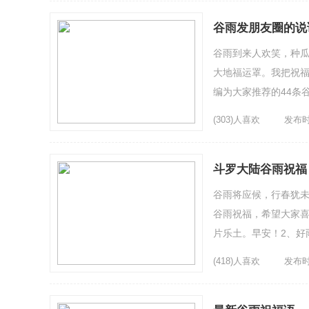
谷雨发朋友圈的说
谷雨到来人欢笑，种
大地福运罩。我把祝
编为大家推荐的44条
瓜种豆。祝福你，种上
(303)人喜欢
发布时间
斗罗大陆谷雨祝福
谷雨将应候，行春犹未
谷雨祝福，希望大家喜
片乐土。早安！2、好
佑，八仙指点，开心九
(418)人喜欢
发布时间