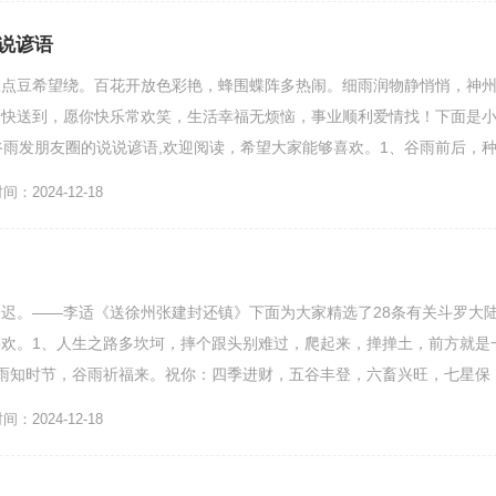
说谚语
瓜点豆希望绕。百花开放色彩艳，蜂围蝶阵多热闹。细雨润物静悄悄，神
福快送到，愿你快乐常欢笑，生活幸福无烦恼，事业顺利爱情找！下面是
谷雨发朋友圈的说说谚语,欢迎阅读，希望大家能够喜欢。1、谷雨前后，
理想，事业将来顶呱呱的兴...
：2024-12-18
迟。——李适《送徐州张建封还镇》下面为大家精选了28条有关斗罗大
欢。1、人生之路多坎坷，摔个跟头别难过，爬起来，掸掸土，前方就是
雨知时节，谷雨祈福来。祝你：四季进财，五谷丰登，六畜兴旺，七星保
九归一，快乐十面埋伏，事...
：2024-12-18