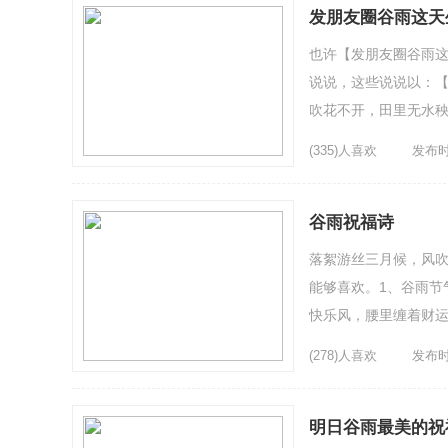
发朋友圈谷雨这天
也许【发朋友圈谷雨这
说说，这些说说以：【
吹花不开，田里无水秧
天，幸福生少启。飘洒灭
(335)人喜欢
发布时间
谷雨祝福诗
落絮游丝三月候，风吹
能够喜欢。1、谷雨节
快乐风，腰里缠着财运
窗前，看着雨丝缓缓落下
(278)人喜欢
发布时间
明日谷雨最美的祝