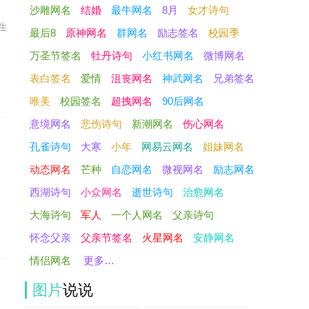
沙雕网名
结婚
最牛网名
8月
女才诗句
生
最后8
原神网名
群网名
励志签名
校园季
万圣节签名
牡丹诗句
小红书网名
微博网名
表白签名
爱情
沮丧网名
神武网名
兄弟签名
唯美
校园签名
超拽网名
90后网名
意境网名
悲伤诗句
新潮网名
伤心网名
孔雀诗句
大寒
小年
网易云网名
姐妹网名
动态网名
芒种
自恋网名
微视网名
励志网名
!
西湖诗句
小众网名
逝世诗句
治愈网名
大海诗句
军人
一个人网名
父亲诗句
怀念父亲
父亲节签名
火星网名
安静网名
情侣网名
更多…
图片
说说