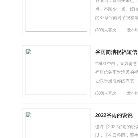
谷雨到，喜雨多来点，
点，不顺少一点。好
的37条谷雨时节祝福
忙，辛勤耕耘天不负，
(303)人喜欢
发布时间
谷雨简洁祝福短信
**桃红杏白，春风得
福短信谷雨对渔民的祝
让快乐浸湿你的衣裳
挂在你脸上。雨水时节
(308)人喜欢
发布时间
2022谷雨的说说
也许【2022谷雨的
以：【今日谷雨，雨生