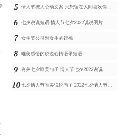
幸
情人节撩人心动文案 只想留在人间喜欢你的表白说说
七夕说说短语 情人节七夕2022说说图片
女生节公司对女生的祝福
情
唯美感悟的说说心情语录短语
有关七夕唯美句子 情人节七夕2022说说
七夕情人节唯美说说句子 2022七夕情人节表白文案说说大全
，
受
谷