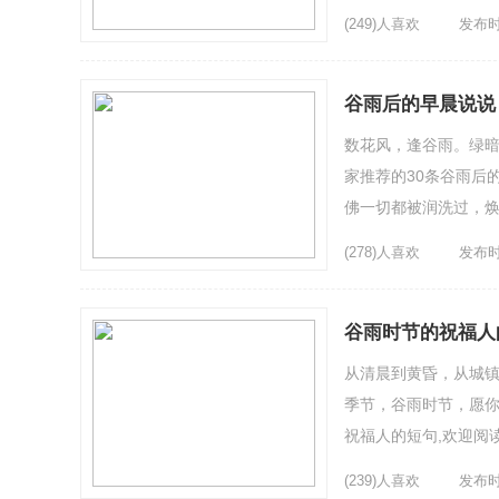
雨在，心花开，幸福感觉
(249)人喜欢
发布时间
谷雨后的早晨说说
数花风，逢谷雨。绿暗
家推荐的30条谷雨后
佛一切都被润洗过，焕
成浮现出来。3、谷雨源
(278)人喜欢
发布时间
谷雨时节的祝福人
从清晨到黄昏，从城
季节，谷雨时节，愿你
祝福人的短句,欢迎阅
好的励志，让我们一起加
(239)人喜欢
发布时间