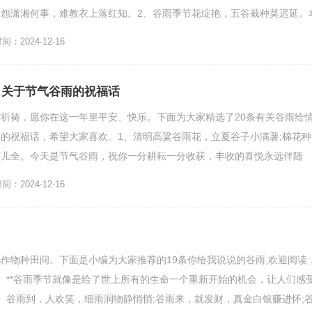
怨潇湘何事，难教衣上落红知。2、谷雨季节花绽艳，五谷栽种莫迟延。
靠耕耘。生活美...
：2024-12-16
 关于节气谷雨的祝福话
祈祷，愿你在这一年里平安、快乐。下面为大家精选了20条有关谷雨给
的祝福话，希望大家喜欢。1、清明高粱谷雨花，立夏谷子小满薯;棉花种
苗儿全。今天是节气谷雨，祝你一分耕耘一分收获，丰收的喜悦永远伴随
秧等田，丰收难。3、*...
：2024-12-16
作物种田间。下面是小编为大家推荐的19条你给我说说的谷雨,欢迎阅读
、**谷雨季节就像是给了世上所有的生命一个重新开始的机会，让人们感
、谷雨到，人欢笑，细雨润物静悄悄;谷雨来，就发财，真金白银赚进怀;