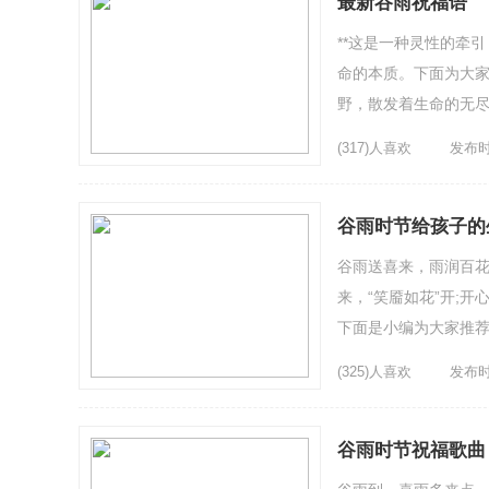
最新谷雨祝福语
**这是一种灵性的牵
命的本质。下面为大家
野，散发着生命的无尽
红。3、**翠嫩欲滴，花
(317)人喜欢
发布时间
谷雨时节给孩子的
谷雨送喜来，雨润百花
来，“笑靥如花”开;
下面是小编为大家推荐的
(325)人喜欢
发布时间
谷雨时节祝福歌曲