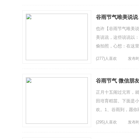
谷雨节气唯美说说
也许【谷雨节气唯美说
美说说，这些说说以：
偷拍照，心想：在这里
春。3、谷雨的播种在开
(277)人喜欢
发布时间
谷雨节气 微信朋
正月十五闹过元宵，
田培育稻苗。下面是小
欢。1、谷雨到，愿你
同。谷雨贡黄封。——曹
(295)人喜欢
发布时间