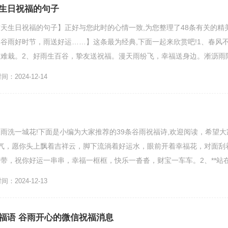
生日祝福的句子
天生日祝福的句子】正好与您此时的心情一致,为您整理了48条有关的精
谷雨好时节，雨送好运……】这条最为经典,下面一起来欣赏吧!1、春风
难栽。2、好雨生百谷，挚友送祝福。漫天雨纷飞，幸福送身边。淅沥雨
忧悦，传送灭歉支...
：2024-12-14
雨洗一城花!下面是小编为大家推荐的39条谷雨祝福诗,欢迎阅读，希望大
气，愿你头上飘着吉祥云，脚下流淌着好运水，眼前开着幸福花，对面刮
带，祝你好运一串串，幸福一框框，快乐一沓沓，财宝一车车。2、**站
，仿佛回到了过...
：2024-12-13
福语 谷雨开心的微信祝福消息