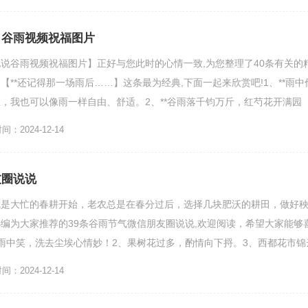
 谷雨视频祝福图片
说谷雨视频祝福图片】正好与您此时的心情一致,为您整理了40条有关的
【**还记得那一场雨后……】这条最为经典,下面一起来欣赏吧!1、**雨中
，我也可以像雨一样自由、舒适。2、**谷雨落千钧万斤，红芍花开满园
始，明日的...
：2024-12-14
友圈说说
就是大忙的春耕开始，老农总是在春分过后，选择几块肥沃的耕田，做好
编为大家推荐的39条谷雨节气微信朋友圈说说,欢迎阅读，希望大家能够
雨中笑，洗去尘埃心情妙！2、果树花过多，酌情向下捋。3、西都花市锦
勋《诉衷情·西都花...
：2024-12-14