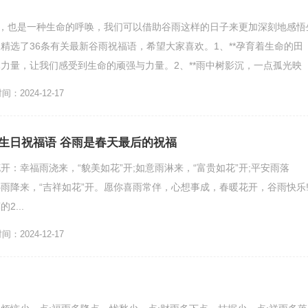
引，也是一种生命的呼唤，我们可以借助谷雨这样的日子来更加深刻地感悟
精选了36条有关最新谷雨祝福语，希望大家喜欢。1、**孕育着生命的田
力量，让我们感受到生命的顽强与力量。2、**雨中树影沉，一点孤光映
香弥漫，一场谷...
：2024-12-17
生日祝福语 谷雨是春天最后的祝福
开：幸福雨浇来，“貌美如花”开;如意雨淋来，“富贵如花”开;平安雨落
开心雨降来，“吉祥如花”开。愿你喜雨常伴，心想事成，春暖花开，谷雨快乐
2...
：2024-12-17