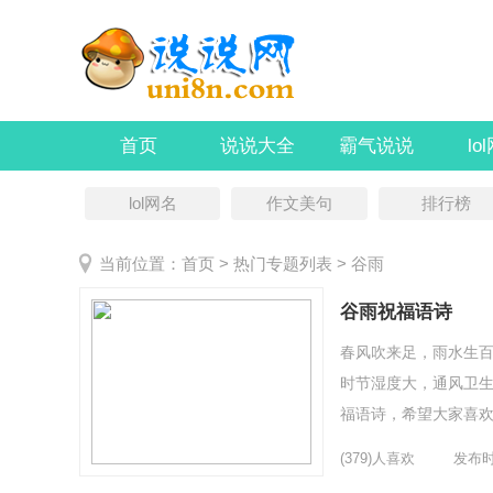
首页
说说大全
霸气说说
lo
lol网名
作文美句
排行榜
当前位置：
首页
> 热门专题列表 > 谷雨
谷雨祝福语诗
春风吹来足，雨水生
时节湿度大，通风卫生
福语诗，希望大家喜欢
长。眼前丰收有希望，
(379)人喜欢
发布时间