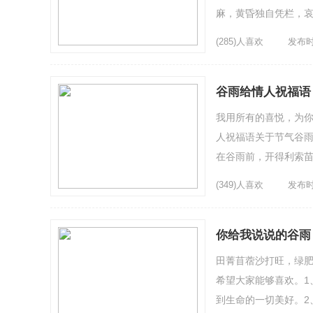
麻，黄昏独自凭栏，哀
福花开汗水浇，五谷丰登
(285)人喜欢
发布时间
谷雨给情人祝福语
我用所有的喜悦，为你
人祝福语关于节气谷雨
在谷雨前，开得利索
你!2、田等秧，谷满仓;
(349)人喜欢
发布时间
你给我说说的谷雨
田菁苜蓿沙打旺，绿肥
希望大家能够喜欢。1
到生命的一切美好。2