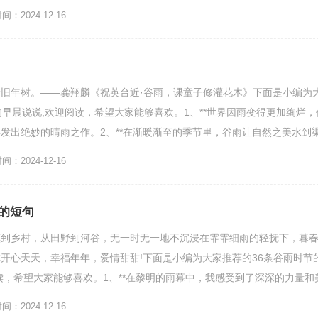
真不赖;谷雨信...
：2024-12-16
旧年树。——龚翔麟《祝英台近·谷雨，课童子修灌花木》下面是小编为
的早晨说说,欢迎阅读，希望大家能够喜欢。1、**世界因雨变得更加绚烂，
发出绝妙的晴雨之作。2、**在渐暖渐至的季节里，谷雨让自然之美水到
自古人“雨生...
：2024-12-16
的短句
镇到乡村，从田野到河谷，无一时无一地不沉浸在霏霏细雨的轻抚下，暮
开心天天，幸福年年，爱情甜甜!下面是小编为大家推荐的36条谷雨时节
读，希望大家能够喜欢。1、**在黎明的雨幕中，我感受到了深深的力量和
油，行走在美好的...
：2024-12-16