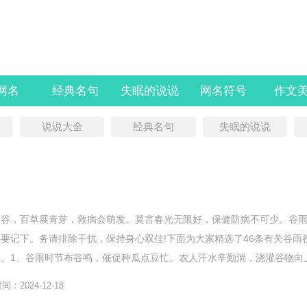
l网名
经典名句
失眠的说说
网名符号
作文
说说大全
经典名句
失眠的说说
百谷，百草展青芽，救病会萌发。莫言春光无限好，保健防病不可少。谷
要记下。务请排除干扰，保持身心双佳!下面为大家精选了46条有关谷雨
。1、谷雨时节布谷鸣，催促种瓜点豆忙。农人汗水辛勤淌，浇灌谷物向
幸福生活连绵长。祝你谷...
：2024-12-18