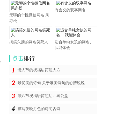
荐
有含义的双字网名
无聊的个性微信网名 风
亦松
搞笑欠揍的网名笑死人
适合单纯女孩的网名、
我能体会
点击
排行
，
容
情人节的祝福语简短大方
最优美的诗句 关于唯美诗句的心情说说
腊八节祝福语简短幼儿园公益
描写夜晚月色的诗句古诗