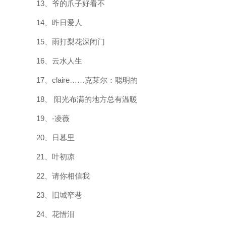
13、爷的爪子好看不
14、昨日爱人
15、雨打梨花深闭门
16、云水人生
17、claire……克莱尔：聪明的
18、 阳光布满的地方总有温暖
19、-凌薇
20、日暮里
21、叶初凉
22、请你相信我
23、旧城窄巷
24、花惜泪