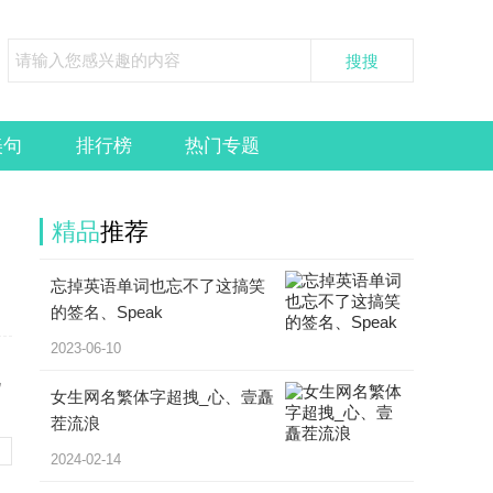
美句
排行榜
热门专题
精品
推荐
忘掉英语单词也忘不了这搞笑
的签名、Speak
2023-06-10
现
女生网名繁体字超拽_心、壹矗
茬流浪
2024-02-14