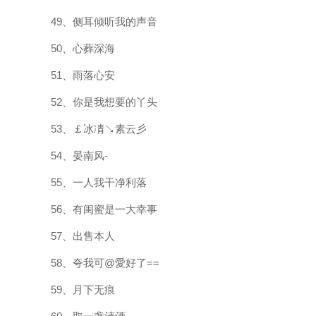
49、侧耳倾听我的声音
50、心葬深海
51、雨落心安
52、你是我想要的丫头
53、￡冰凊↘素云彡
54、晏南风-
55、一人我干净利落
56、有闺蜜是一大幸事
57、出售本人
58、夸我可@愛好了==
59、月下无痕