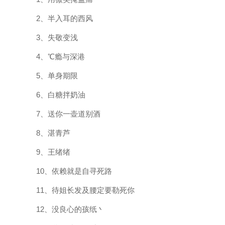
2、半入耳的西风
3、失敬变浅
4、℃瘾与深港
5、单身期限
6、白糖拌奶油
7、送你一壶道别酒
8、湛青芦
9、王绪绪
10、依赖就是自寻死路
11、待姐长发及腰定要勒死你
12、没良心的孩纸丶