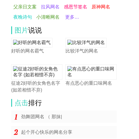
父亲日文案
拉风网名
感恩节签名
原神网名
夜晚诗句
小清晰网名
更多…
图片
说说
好听的网名霸气
比较洋气的网名
征途2好听的女角色名字
有点恶心的重口味网名
(如若相惜不弃)
点击
排行
劲舞团网名 （ 那抹|
起个开心快乐的网名分享