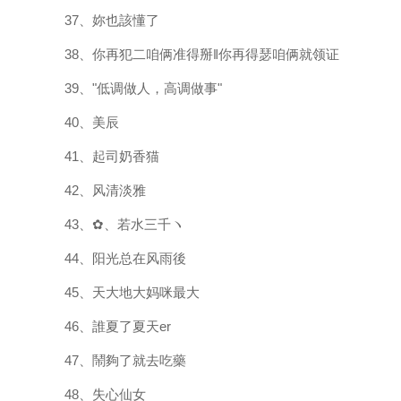
37、妳也該懂了
38、你再犯二咱俩准得掰‖你再得瑟咱俩就领证
39、"低调做人，高调做事"
40、美辰
41、起司奶香猫
42、风清淡雅
43、✿、若水三千ヽ
44、阳光总在风雨後
45、天大地大妈咪最大
46、誰夏了夏天er
47、鬧夠了就去吃藥
48、失心仙女