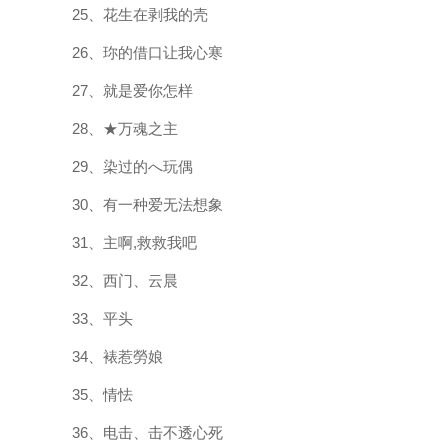
25、花生在剥我的壳
26、珎的借口让我心寒
27、就是爱你怎样
28、★万魂之主
29、染过的へ玩偶
30、有一种爱无法想象
31、主啊,救救我吧
32、西门、云晨
33、平头
34、裱惹勞娘
35、情怯
36、电击、击不透心死