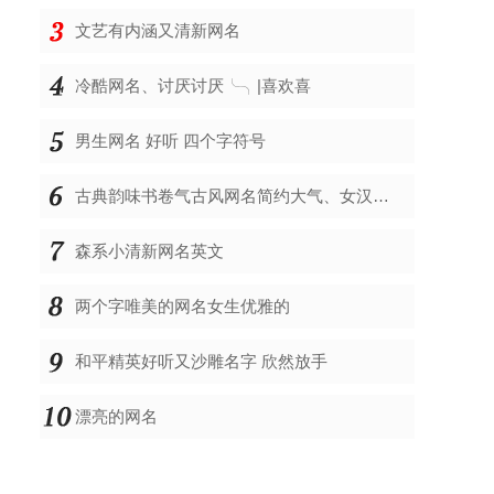
文艺有内涵又清新网名
冷酷网名、讨厌讨厌╰╮|喜欢喜
男生网名 好听 四个字符号
古典韵味书卷气古风网名简约大气、女汉子笑的真心酸i
森系小清新网名英文
两个字唯美的网名女生优雅的
和平精英好听又沙雕名字 欣然放手
漂亮的网名