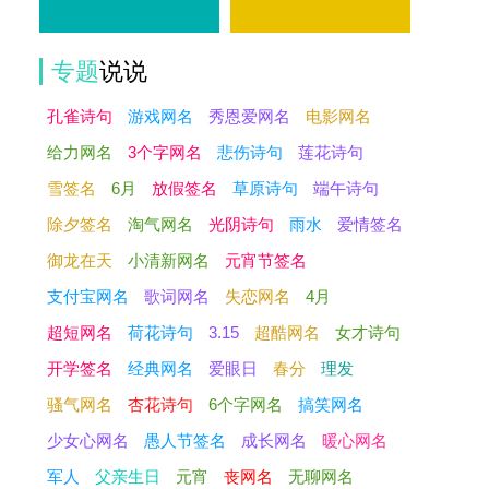
专题
说说
孔雀诗句
游戏网名
秀恩爱网名
电影网名
给力网名
3个字网名
悲伤诗句
莲花诗句
雪签名
6月
放假签名
草原诗句
端午诗句
除夕签名
淘气网名
光阴诗句
雨水
爱情签名
御龙在天
小清新网名
元宵节签名
支付宝网名
歌词网名
失恋网名
4月
超短网名
荷花诗句
3.15
超酷网名
女才诗句
开学签名
经典网名
爱眼日
春分
理发
骚气网名
杏花诗句
6个字网名
搞笑网名
少女心网名
愚人节签名
成长网名
暖心网名
军人
父亲生日
元宵
丧网名
无聊网名