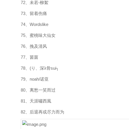
72、未若-柳絮
73、留着伤痛
74、Wordslike
75、蜜桃味大仙女
76、挽及清风
77、茵茵
78、(り、深λ骨sui╮
79、noah/诺亚
80、离愁一笑而过
81、天涯嘯西風
82、后退再或尽力而为