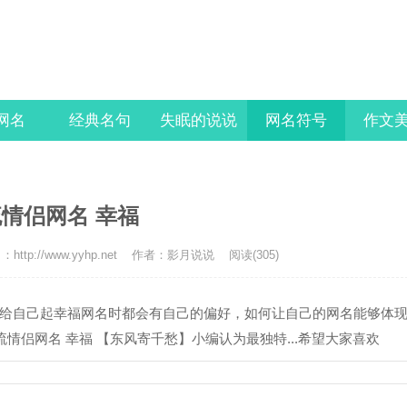
l网名
经典名句
失眠的说说
网名符号
作文
情侣网名 幸福
http://www.yyhp.net
作者：影月说说
阅读(305)
给自己起幸福网名时都会有自己的偏好，如何让自己的网名能够体
情侣网名 幸福 【东风寄千愁】小编认为最独特...希望大家喜欢