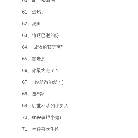
60、取一盏清酒
61、烈焰刀
62、浪冢
63、追逐已逝的你
64、“倣敩给莪等著”
65、雷老虎
66、你最终走了丶
67、ˉ[你所谓的爱丶]
68、透&骨
69、玩世不恭的小男人
70、sheep(胆小鬼)
71、年轻喜欢争论