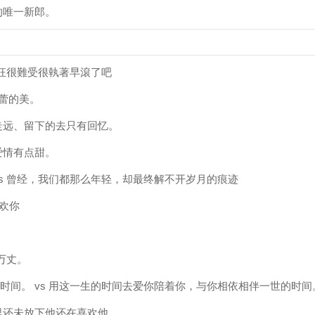
的唯一新郎。
瘋狂很難受很執著早滾了吧
蓓蕾的美。
走远、留下的去只有回忆。
爱情有点甜。
vs 曾经，我们都那么年轻，却最终解不开岁月的痕迹
喜欢你
万丈。
时间。 vs 用这一生的时间去爱你陪着你，与你相依相伴一世的时间
里还未放下他还在喜欢他。