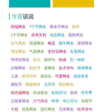
专题
说说
高端网名
7个字网名
繁体字网名
新年
1个字网名
高考失利
动态网名
最新网名
仙气网名
浪漫网名
晚安
最牛网名
潇洒网名
淘宝网名
气质网名
支付宝网名
失落网名
弹弹堂网名
秋天
雨诗句
伤感
五一加班
沙雕网名
妇女节
皮网名
女才诗句
简单网名
儿童
黄河诗句
龙抬头
可爱网名
搞笑签名
重阳节
网游网名
元旦节
郁闷网名
有内涵网名
作业签名
杜鹃诗句
谢师
开学季
正能量网名
大气网名
怀孕
孝心诗句
光棍节
。
十后
优美网名
流行网名
兄弟网名
牡丹诗句