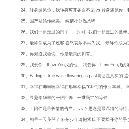
24、转身遇见你，我转身离开各自不见 vs 转身遇见你
25、国产姑娘传统美。 纯情小伙温柔嘴。
26、我们一起走过的日子。 【vs】 我们一起走过的童年
27、最终你成为了过客 喜怒哀乐不再为我。 最终你成为
28、你知道我会说，你是最美的拥有。
29、我爱你，ILoveYou我的他。 我爱你，ILoveYou我的
30、Fading is true while flowering is past凋谢
31、幸福在哪里啊幸福在那里幸福在我们的作业本里。
32、豆蔻年华里的一眼回眸，一世羁绊的等候
33、丶陪伴是最长情的告白。 vs 丶思念是最温情的等待
34、如果一天我哭了 麻烦少年请抱紧我 不要松开你的手