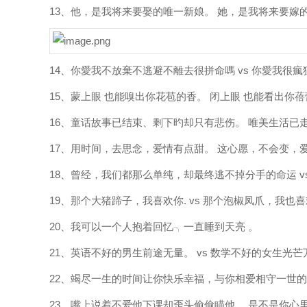
13、他，是我将来要娶的唯一新娘。 她，是我将来要嫁
14、你愛我不放棄不逃避不離去很拼命嗎 vs 你愛我很
15、蒙上眼 也能嗅出你花苞的香。 闭上眼 也能看出你
16、童话故事已结束、剩下旳却只有悲伤。 唯美生活已
17、用时间，去思念，爱情有点甜。 这心愿，不会变，
18、曾经，我们都那么单纯，却最终逃不掉分手的命运 
19、那个大猪蹄子，我喜欢你. vs 那个泡椒凤爪，我也
20、我可以一个人抱着回忆╮一直睡到天亮 。
21、英语不好的男生前途无量。 vs 数学不好的女生光芒
22、竭尽一生的时间让你快乐幸福，与你相爱相守一世的
23、嘴上说着不爱他下课却歪头偷偷瞄他。 是不是你心