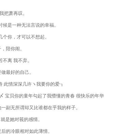
，我把萧再叹。
有时候是一种无法言说的幸福。
绝几个你，才可以不想起。
子，陪你闹。
卿若不离 我不弃。
要做最好的自己。
待 此情深深几许ヽ我要你的爱┒
 〆 宝贝你的童年勾起了我懵懂的青春 很快乐的年华
她一副无所谓却又比谁都在乎我的样子。
苦 就是她对莪的感情。
过后的冷眼相对如此薄情。