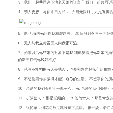
3、我们一起共同许下地老天荒的诺言⌒ 我们一起共同
4、朝夕妄想，与你来日方长 vs 夕阳无限好，只是近黄
5、愿 无悔的光阴你我相濡以沫。 愿 日升月落里一同畅
6、无人与我立黄昏无人问我粥可温。
7、如果以后你结婚的对象不是我 我就笑着把你新娘的婚纱
的新郎打倒你说好不好
8、就算不能夠擁有天長地久，也要和妳壹起私守到白頭 
9、不想偷窥你的微博才能知道你的生活。 不想靠你的
10、亲爱的我们会相守一辈子么。 vs 亲爱的我们会厮
11、折煞世人 丶那是必须的。 vs 羡煞旁人 丶那是肯定
12、很简单，烟花绽放过就只剩下黑暗。 很平淡，彩虹