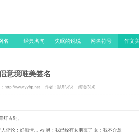
l网名
经典名句
失眠的说说
网名符号
作文
1情侣意境唯美签名
http://www.yyhp.net
作者：影月说说
阅读(314)
青灯古刹。
旁人评论：好痴情… vs 男：我已经有女朋友了 女：我不介意