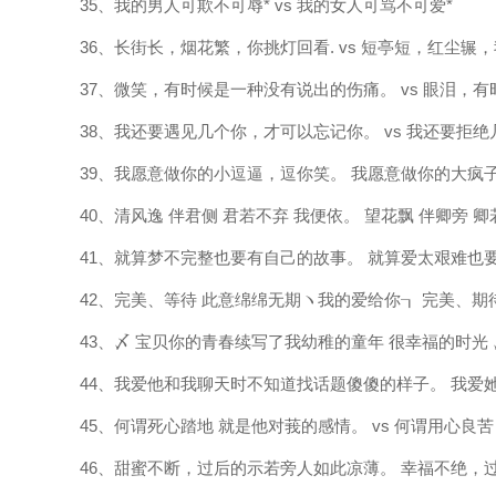
35、我的男人可欺不可辱* vs 我的女人可骂不可爱*
36、长街长，烟花繁，你挑灯回看. vs 短亭短，红尘辗
37、微笑，有时候是一种没有说出的伤痛。 vs 眼泪，
38、我还要遇见几个你，才可以忘记你。 vs 我还要拒
39、我愿意做你的小逗逼，逗你笑。 我愿意做你的大疯
40、清风逸 伴君侧 君若不弃 我便依。 望花飘 伴卿旁 
41、就算梦不完整也要有自己的故事。 就算爱太艰难也
42、完美、等待 此意绵绵无期ヽ我的爱给你┒ 完美、期
43、〆 宝贝你的青春续写了我幼稚的童年 很幸福的时光
44、我爱他和我聊天时不知道找话题傻傻的样子。 我爱
45、何谓死心踏地 就是他对莪的感情。 vs 何谓用心良
46、甜蜜不断，过后的示若旁人如此凉薄。 幸福不绝，