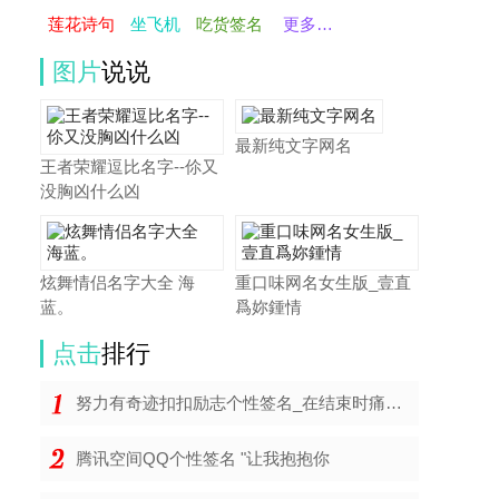
莲花诗句
坐飞机
吃货签名
更多…
图片
说说
最新纯文字网名
王者荣耀逗比名字--伱又
没胸凶什么凶
炫舞情侣名字大全 海
重口味网名女生版_壹直
蓝。
爲妳鍾情
点击
排行
努力有奇迹扣扣励志个性签名_在结束时痛彻心肺
腾讯空间QQ个性签名 "让我抱抱你