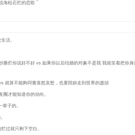
诉说海枯石烂的恋歌⌒
昏
饮生活。
撕烂你说好不好 vs 如果你以后结婚的对象不是我 我就笑着把你身
vs 就算不能夠同嘗喜怒哀愁，也要陪妳走到世界的盡頭
朋友圈才能知道你的动向。
守一辈子的。
的。
绚烂过就只剩下空白。