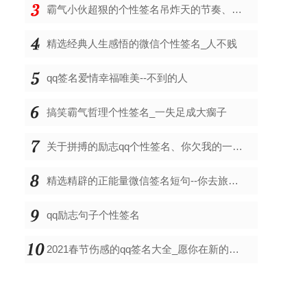
霸气小伙超狠的个性签名吊炸天的节奏、当我想你时
精选经典人生感悟的微信个性签名_人不贱
qq签名爱情幸福唯美--不到的人
搞笑霸气哲理个性签名_一失足成大瘸子
关于拼搏的励志qq个性签名、你欠我的一辈子
精选精辟的正能量微信签名短句--你去旅游啦啊？答
qq励志句子个性签名
2021春节伤感的qq签名大全_愿你在新的一年里