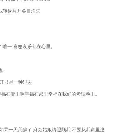
，我转身离开各自消失
。
了唯一 喜怒哀乐都在心里。
她。
是真实的 盛开只是一种过去
 幸福在哪里啊幸福在那里幸福在我们的考试卷里。
。
 如果一天我醉了 麻烦姑娘请照顾我 不要从我家里逃