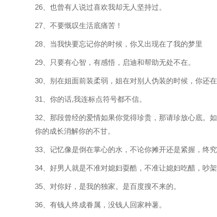
26、也曾有人说过喜欢我却无人坚持过。
27、不要慨叹生活底痛苦！
28、当我快要忘记你的时候，你又出现在了我的梦里
29、只要有心智，有感悟，启迪和帮助无处不在。
30、别在姐面前装柔弱，姐在对别人伪装的时候，你还
31、你的话,我连标点符号都不信。
32、那段曾经的爱情如果你觉得珍贵，那请珍放心底。
你的成长消解你的不甘。
33、记忆像是倒在掌心的水，不论你摊开还是紧握，终
34、好男人就是不准对媳妇耍酷，不准让媳妇吃醋，吵
35、对你好，是我的独家。是百度搜不来的。
36、有钱人终成眷属，没钱人回家种薯。