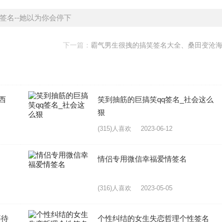
签名--她以为你会停下
下一篇：
霸气男生很拽的搞笑签名大全、桑田变沧
西
笑到抽筋的巨搞笑qq签名_社会这么
狠
(315)人喜欢
2023-06-12
情侣专用微信幸福爱情签名
(316)人喜欢
2023-05-05
等待
个性纠结的女生失恋哲理个性签名_