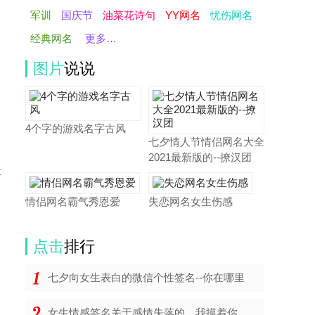
军训
国庆节
油菜花诗句
YY网名
忧伤网名
经典网名
更多…
图片
说说
4个字的游戏名字古风
七夕情人节情侣网名大全
2021最新版的--撩汉团
让
情侣网名霸气秀恩爱
失恋网名女生伤感
点击
排行
七夕向女生表白的微信个性签名--你在哪里
女生情感签名关于感情失落的、我摸着你的手