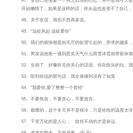
47、变自己还需要一个持之以恒的心态，并不是我今天
开始懒惰了，如果是这样的话，你永远也改变不了自己，
48、关于友谊，我也不想再多说。
49、‘’远处风起 远处爱你‘’
50、我们的烦恼都是由无尽的欲望引起的，所求的越多
51、男友说他爸一遇到恶劣天气什么雨雪冰雹就带薪休
52、生病了、好像听见你关心的话语。你在快乐的玩、
53、听到你说的那句话，我全身痛到没有了知觉
54、"我爱你,爱了整整一个曾经"
55、不要焦急，不要贪心，不要放弃。
56、親噯的，这个冬天并不是很冷，只是伱给的温度太
57、千变万化的是人心， 纹丝不动的才是命运。
58、逝者如斯夫，不舍昼夜。(孔子)