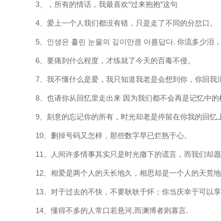
3、，所有的情话，我最喜欢“过来抱抱”这句
4、爱上一个人我们都没有错，只是走了不同的分岔口。
5、인생은 흘린 눈물의 깊이만큼 아름답다. 你流多少
6、要痛到什么程度，才练就了今天的百毒不侵。
7、我不懂什么是爱，我只知道我老是会想到你，你回我
8、也请你从回忆里走出来 因为我们都不会再是记忆中的
9、刻意的忘记你的所有，时光却老是停留在你我的回忆
10、删掉号码又怎样，那些数字早已烂熟于心。
11、人间许多情事其实只是时光撒下的谎言，而我们却
12、相爱是两个人的天长地久，相思却是一个人的天荒
13、对于过去的不快，不要耿耿于怀；你当庆幸于可以
14、懂得不多的人常口若悬河,而渊博者则寡言.