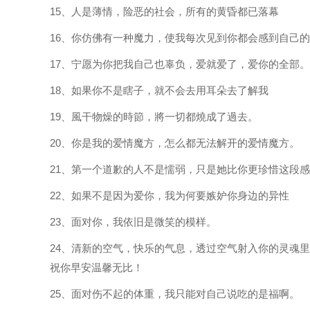
15、人是薄情，险恶的社会，所有的黄昏都已落幕
16、你仿佛有一种魔力，使我每次见到你都会感到自己
17、宁愿为你把我自己也辜负，爱就爱了，爱你的全部。
18、如果你不是瞎子，就不会去用耳朵去了解我
19、風干物燥的時節，將一切都燒成了過去。
20、你是我的爱情魔方，怎么都无法解开的爱情魔方。
21、第一个道歉的人不是懦弱，只是她比你更珍惜这段
22、如果不是因为爱你，我为何要嫉妒你身边的异性
23、面对你，我依旧是微笑的模样。
24、清新的空气，快乐的气息，透过空气射入你的灵魂
祝你早安温馨无比！
25、面对伤不起的体重，我只能对自己说吃的是福啊。