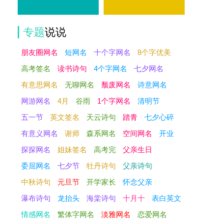
专题
说说
朋友圈网名
短网名
十个字网名
8个字优美
高考签名
读书诗句
4个字网名
七夕网名
有意思网名
无聊网名
颓废网名
诗意网名
网游网名
4月
谷雨
1个字网名
清明节
五一节
英文签名
天云诗句
踏青
七夕心碎
有意义网名
谢师
森系网名
空间网名
开业
探探网名
姐妹签名
高考完
父亲生日
委屈网名
七夕节
牡丹诗句
父亲诗句
，
中秋诗句
元旦节
开学家长
怀念父亲
瀑布诗句
龙抬头
海棠诗句
十月十
表白英文
情感网名
繁体字网名
淡雅网名
恋爱网名