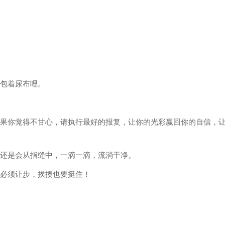
在包着尿布哩。
如果你觉得不甘心，请执行最好的报复，让你的光彩赢回你的自信，
究还是会从指缝中，一滴一滴，流淌干净。
架必须让步，挨揍也要挺住！