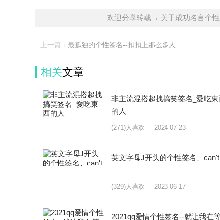
欢迎分享转载→ 关于成功名言个性
上一篇：
最孤独的个性签名--扣扣上那么多人
相关
文章
非主流混搭超拽搞笑签名_愛吃東
的人
(271)人喜欢
2024-07-23
英文字母J开头的个性签名、can't
(329)人喜欢
2023-06-17
2021qq爱情个性签名--就让我在