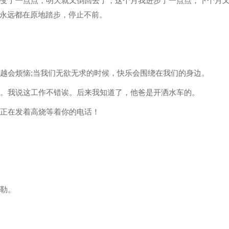
改变了一点点，明天就又倒回去了，这个月我进步了一点点，下个月
永远都在原地踏步，停止不前。
，越会烦恼;当我们无欲无求的时候，快乐会围绕在我们的身边。
假。我说这工作不错诶。后来我知道了，他爸是开洒水车的。
我正在发着高烧等着你的电话！
冷勒。