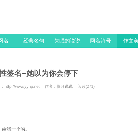
l网名
经典名句
失眠的说说
网名符号
作文
性签名--她以为你会停下
http://www.yyhp.net
作者：影月说说
阅读(271)
。
，给我一个吻。