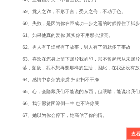
59、觉人之诈，不形于言；受人之侮，不动于色。
60、失败，是因为你在距成功一步之遥的时候停住了脚
61、如果他真的爱你 其实你不用那么漂亮。
62、男人有了烟就有了故事，男人有了酒就多了事故
63、喜欢在您身上留下属於我的印，却不曾起您从未属
落，颓废…我不想再要那样的生活，因此，在我还没有放
64、感情中参杂的杂质 扫都扫不干净
65、心，会隐藏我们不能说的东西，但眼睛，能说出我
66、我宁愿贫困潦倒一生 也不许你哭
67、她以为你会停下，她高估了你的情。
查