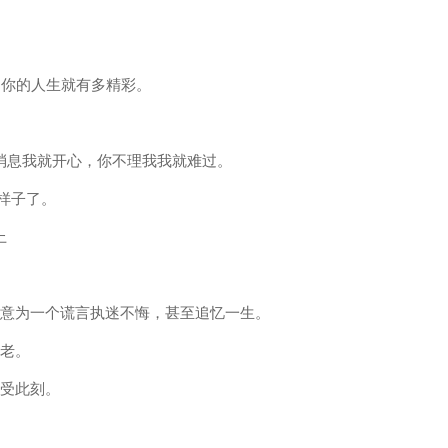
泪，你的人生就有多精彩。
消息我就开心，你不理我我就难过。
样子了。
上
愿意为一个谎言执迷不悔，甚至追忆一生。
地老。
享受此刻。