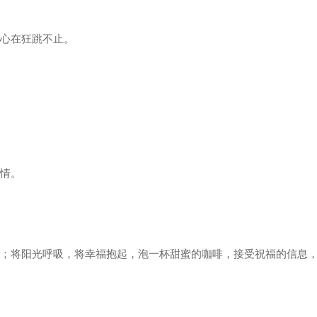
的心在狂跳不止。
感情。
里；将阳光呼吸，将幸福抱起，泡一杯甜蜜的咖啡，接受祝福的信息