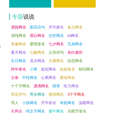
告
专题
说说
洒脱网名
梨花诗句
开学家长
备注网名
清纯网名
黑白网名
任性网名
lol网名
有趣网名
爱情签名
七夕网名
兄弟网名
别
夏天网名
心酸网名
父亲诗句
表白被拒
生日网名
高冷网名
主播网名
自恋网名
跨年签名
小寒
超短网名
姐妹签名
郁闷网名
立春
中性网名
心累网名
霸道网名
，
十个字网名
潇洒网名
踏青
给力网名
荷花诗句
男生网名
微视网名
3个字网名
骂人
小孩网名
开学签名
奇葩网名
温暖网名
从
长网名
纯文字网名
最牛网名
光棍节签名