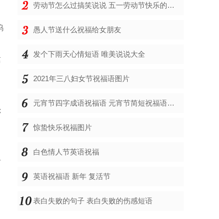
劳动节怎么过搞笑说说 五一劳动节快乐的说说
呜
愚人节送什么祝福给女朋友
发个下雨天心情短语 唯美说说大全
离
2021年三八妇女节祝福语图片
元宵节四字成语祝福语 元宵节简短祝福语英语
你
惊蛰快乐祝福图片
白色情人节英语祝福
时
英语祝福语 新年 复活节
表白失败的句子 表白失败的伤感短语