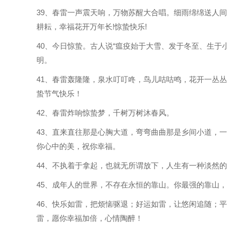
39、春雷一声震天响，万物苏醒大合唱。细雨绵绵送人
耕耘，幸福花开万年长!惊蛰快乐!
40、今日惊蛰。古人说“瘟疫始于大雪、发于冬至、生
明。
41、春雷轰隆隆，泉水叮叮咚，鸟儿咕咕鸣，花开一丛
蛰节气快乐！
42、春雷炸响惊蛰梦，千树万树沐春风。
43、直来直往那是心胸大道，弯弯曲曲那是乡间小道，
你心中的美，祝你幸福。
44、不执着于拿起，也就无所谓放下，人生有一种淡然的
45、成年人的世界，不存在永恒的靠山。你最强的靠山
46、快乐如雷，把烦恼驱退；好运如雷，让悠闲追随；
雷，愿你幸福加倍，心情陶醉！