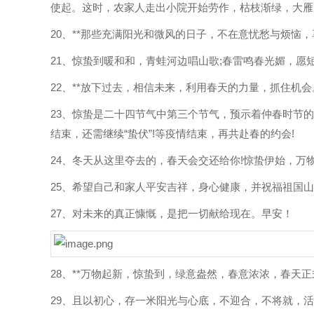
使起。这时，农家人走出小院开始劳作，枯枝渐绿，大雁
20、**那些充满阳光和微风的日子，不在意忧愁与烦恼
21、惊蛰到暖和和，青蛙河边唱山歌;春雷鸣春光媚，愿
22、**放下过去，相信未来，利用春天的力量，抓住机会
23、惊蛰是二十四节气中第三个节气，预示着仲春时节
结束，还需继续“蛰伏”!等疫情结束，再共赴春的约会!
24、冬天从这里夺去的，春天会交还给你!惊蛰伊始，万物
25、希望自己和家人平安吉祥，身心健康，并祝福祖国山
27、对未来的真正慷慨，是把一切献给现在。早安！
28、**万物起新，惊蛰到，绿意盎然，春意浓浓，春天
29、且以初心，存一米阳光与心底，不迎合，不将就，活