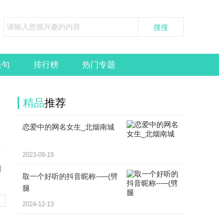
美句
排行榜
热门专题
精品
推荐
恋爱中的网名女生_北烟南城
2023-09-19
阅
取一个好听的抖音昵称--—(劈
腿
2024-12-13