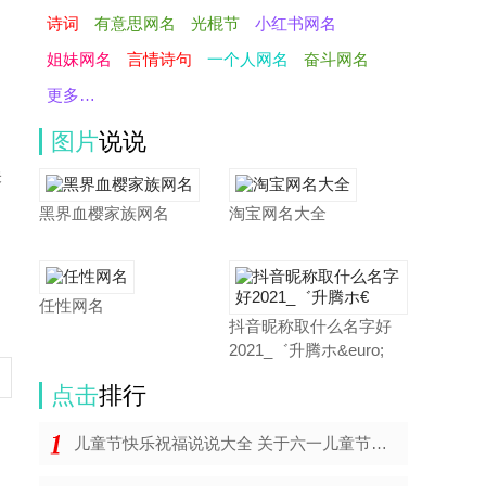
诗词
有意思网名
光棍节
小红书网名
姐妹网名
言情诗句
一个人网名
奋斗网名
更多…
图片
说说
未
黑界血樱家族网名
淘宝网名大全
任性网名
抖音昵称取什么名字好
2021_゛升腾ホ&euro;
点击
排行
儿童节快乐祝福说说大全 关于六一儿童节的心情说说