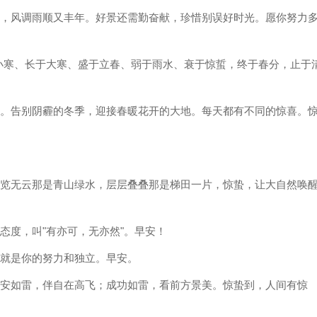
间，风调雨顺又丰年。好景还需勤奋献，珍惜别误好时光。愿你努力
于小寒、长于大寒、盛于立春、弱于雨水、衰于惊蜇，终于春分，止于
丛。告别阴霾的冬季，迎接春暖花开的大地。每天都有不同的惊喜。
一览无云那是青山绿水，层层叠叠那是梯田一片，惊蛰，让大自然唤
态度，叫"有亦可，无亦然"。早安！
，就是你的努力和独立。早安。
平安如雷，伴自在高飞；成功如雷，看前方景美。惊蛰到，人间有惊