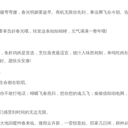
伸腿弯弯腰，春光明媚要趁早。商机无限你先到，事业腾飞在今朝。
不要辜负好春光哦，转发这条灿灿锦鲤，元气满满一整年哦!
肉，鱼虾鸡肉是首选，烹饪蒸煮最适宜，烧汁入味胜炖制，单纯吃肉
好。愿快乐安康!
。
的生命都在歌唱。
想你不敢打电话；蝴蝶飞春燕归，想你想的魂儿飞；偷偷借助咱电网
我们感受到时间的无边无限。
着大地回暖忡春来临。微雨众卉新，一雷惊蛰始。田家几日闲，耕种