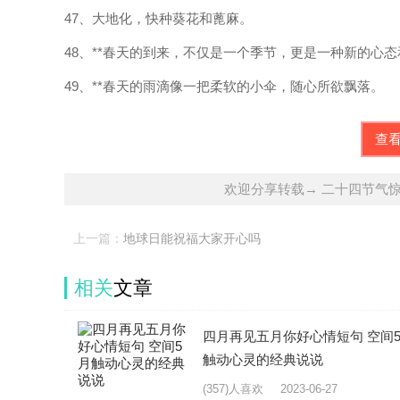
47、大地化，快种葵花和蓖麻。
48、**春天的到来，不仅是一个季节，更是一种新的心
49、**春天的雨滴像一把柔软的小伞，随心所欲飘落。
查
欢迎分享转载→ 二十四节气惊
上一篇：
地球日能祝福大家开心吗
相关
文章
四月再见五月你好心情短句 空间
触动心灵的经典说说
(357)人喜欢
2023-06-27