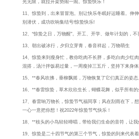
光无限，就拉开架势闹一闹。惊蛰快乐！
11、惊蛰到，出来冒冒泡。别让快乐冬眠好运睡着。伸
别潜伏，成功吹响集结号!惊蛰快乐!
12、“惊蛰之日，万物醒”。开工、开学、做年计划的，
13、朝出破冰行，夕归立芽青，春音祥起，万物萌生
14、惊蛰来到瘦身忙，教你吃肉不长胖，多吃白肉少红
混搭，汤汁拌饭易过量，一周瘦掉三五斤，坚持下来身体
15、**春风吹拂，垂柳飘摇，万物恢复了它们真正的姿态
16、**春雷惊蛰，草木欣欣生长，蝴蝶花舞，似乎所有
17、春雷响万物长，惊蛰节气福同享；风在刮雨在下，
一心一意把你想！祝2022年惊蛰节气快乐！
18、**枝头的小鸟轻轻啼唱，带给我们生命的音符，让
19、惊蛰是二十四节气的第三个节气，惊蛰的到来代表