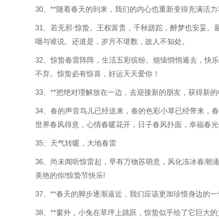
30、**随着春天的到来，我们的内心也重新变得充满活
31、若无邪·惊蛰。王权富贵，千秋蹉跎，醉梦也安妥
咽与谁说。还道是，岁月不堪数，故人不知处。
32、惊蛰春雷阵阵，生活五彩缤纷。烦恼悄悄遁去，快
不弃。惊蛰必有惊喜，好运天天爱你！
33、**把绝对理解放在一边，去迎接新的朋友，获得新
34、春的声音鸟儿已经送来，春的色彩小草已经带来，
世界春风得意，心情春暖花开，日子春风扑面，幸福春光
35、天气转暖，大地春雷
36、尚未闻听惊雷起，早有万物苏萌意，风化冻冰春潮
美艳的你!惊蛰节快乐!
37、**春天的脚步逐渐逼近，我们应该更加珍惜身边的
38、**窗外，小兔在草坪上跳跃，惊蛰似乎给了它巨大