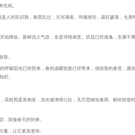
力和生机。
。最是人间应识我，春雷乱过，天河满座。玮瑰琥珀，疏狂寥落，仓庚
乐开始降临。新鲜泥土气息，全是诗情画意。叹息已经逃逸，安康不
的收获。
春的呼吸阳光已经照来，春的温暖惊蛰已经寄来，借惊蛰的春意，愿
灿烂。
涌，花枝凤鸾喜相依，流光潋滟堪心比，无尽思绪化春雨。献给惊蛰
一切，迎接春天的到来。
的力量，让它更高更快。