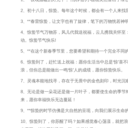
2、初十八日，惊蛰。每年这个时候，都会有一个人来找我喝酒
3、**春雷惊蛰，让文字也有了旋律，笔下的万物恍若神
4、惊蛰节气万物苏，风儿代我送祝福，云儿携我关怀至
动。惊蛰节气快乐!
5、**在这个新春季节里，您要希望和期待一个完全不同
6、惊蛰到了，赶忙送上祝福：愿你生活当中总是‘惊’喜不断
浪，但你总是能做出一鸣‘惊’人的成绩，愿你惊蛰快乐。
7、灵魂本能地找寻，存在于无畏中的金色刻印，时光沉
8、无论是做一朵花还是做一片叶子，都要使生命的季节
来，愿你幸福快乐无边蔓延！
9、**惊蛰的时节仿佛是大自然的呈现，向我们展示生命
10、惊蛰到了，你苏醒了吗？如果感觉春心荡漾，就把