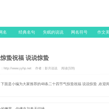
l网名
经典名句
失眠的说说
网名符号
作文
惊蛰祝福 说说惊蛰
http://www.yyhp.net
作者：影月说说
阅读(328)
下面是小编为大家推荐的48条二十四节气惊蛰祝福 说说惊蛰 ,欢迎
色的嫩芽，仿佛在与春天结缘。