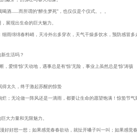
......而所谓的“醉生梦死”，也仅仅是个仪式。。。
明，展现出生命的巨大魅力。
：细雨绵绵春料峭，天冷外出多穿衣，天气干燥多饮水，预防感冒多
的新生活吗？
，爱情‘惊’天动地，遇事总是有‘惊’无险，事业上虽然总是‘惊’涛骇
眠得太久，终于激起苏醒的惊蛰
绚烂；无论做一阵风还是一滴雨，都要让生命的愿望饱满！惊蛰节气
的巨大力量和无限魅力。
浪漫好好想一想；如果感觉春春欲动，就扯开嗓子叫一叫；如果感觉