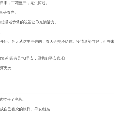
归来，百花盛开，昆虫惊起。
，享受春光。
短信带着惊蛰的祝福让你充满活力。
。
的开始。冬天从这里夺去的，春天会交还给你。疫情形势向好，但并
复苏!皆有灵气!早安，愿我们平安喜乐!
河无羌!
正式拉开了序幕。
成自己喜欢的模样。早安!惊蛰。