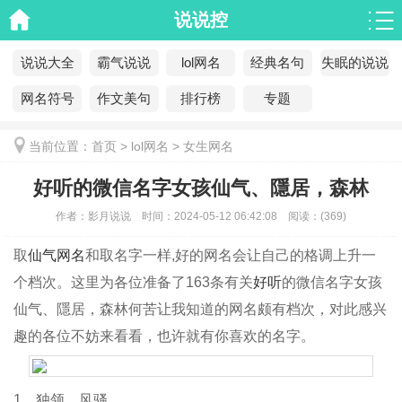
说说控
说说大全
霸气说说
lol网名
经典名句
失眠的说说
网名符号
作文美句
排行榜
专题
当前位置：
首页
>
lol网名
>
女生网名
好听的微信名字女孩仙气、隱居，森林
作者：
影月说说
时间：
2024-05-12 06:42:08
阅读：
(
369)
取
仙气网名
和取名字一样,好的网名会让自己的格调上升一
个档次。这里为各位准备了163条有关
好听
的微信名字女孩
仙气、隱居，森林何苦让我知道的网名颇有档次，对此感兴
趣的各位不妨来看看，也许就有你喜欢的名字。
1、独领、风骚