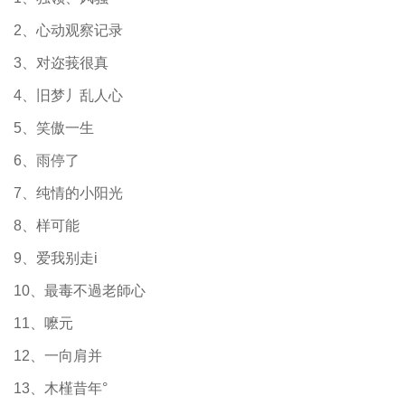
2、心动观察记录
3、对迩莪很真
4、旧梦丿乱人心
5、笑傲一生
6、雨停了
7、纯情的小阳光
8、样可能
9、爱我别走i
10、最毒不過老師心
11、嚒元
12、一向肩并
13、木槿昔年°