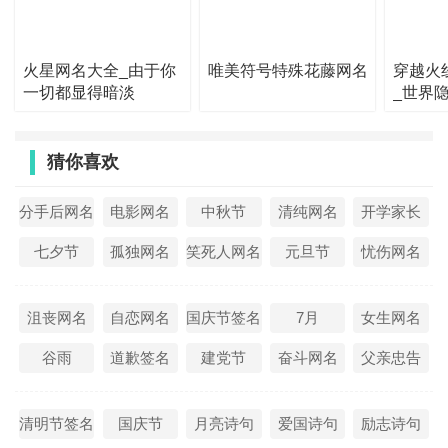
39、-抹茶布丁。
火星网名大全_由于你
唯美符号特殊花藤网名
穿越火
40、-他从不缺我
一切都显得暗淡
_世界
41、最美但是初阳
42、☐限量版‖青春
猜你喜欢
43、情似海深溺我无声
分手后网名
电影网名
中秋节
清纯网名
开学家长
44、一剑西来
45、mm只有薄情才會記住
七夕节
孤独网名
笑死人网名
元旦节
忧伤网名
46、～心境日記～
沮丧网名
自恋网名
国庆节签名
7月
女生网名
47、°血染的彼岸花在扯笑
谷雨
道歉签名
建党节
奋斗网名
父亲忠告
48、◆◇倾心、独恋
49、情何以堪
清明节签名
国庆节
月亮诗句
爱国诗句
励志诗句
50、绿竹