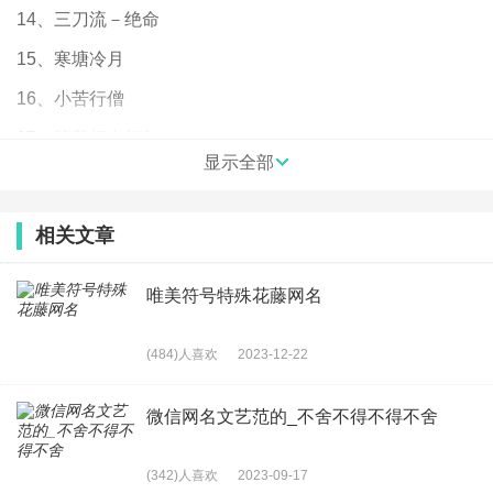
14、三刀流－绝命
15、寒塘冷月
16、小苦行僧
17、陪我想当初乀
显示全部
18、№稀饭你勒`！
19、[余生颓废]
相关文章
20、瓜不甜
唯美符号特殊花藤网名
21、哥是珍藏版全世界仅一款
22、烽
(484)人喜欢
2023-12-22
23、萍麻麻，
24、妖娆、女人最玩命的本钱
微信网名文艺范的_不舍不得不得不舍
25、谁说像桃花就要美得不凋零
(342)人喜欢
2023-09-17