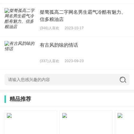
26、拽你妹
27、吃湘喝辣
桀骜孤高二字网名男生霸气冷酷有魅力、
信多粮油店
28、一辈子守你
(346)人喜欢
2023-10-17
29、pk——派克
30、Oldbodydisease旧体病
有古风韵味的情话
31、野性生长girl
(337)人喜欢
2023-09-23
32、亦爱似爱却无爱 ゅ
34、伍佰伴
理发
店
35、一絲青絲隨君天涯
36、★·°尛尛姩紀
精品推荐
37、青欢，
38、他说莪多情