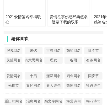
信香烛鞭炮金钱知
25、人死不能复生,丧葬亦可适度,生活节约光荣,浪费最是可
2021爱情签名幸福暖
爱情往事伤感经典签名
2021
耻还有多少同胞,生活还不富裕,同志仍须努力
心
_遮蔽了我的双眼
感签名
26、来客请便，无人倒茶，站累躺下一起聊聊?
27、愚人节那天别整我，否则我就在清明节那天把你卖了，
猜你喜欢
不要问我那三天干什么去了，我可以很认真的告诉你：挖
坑。
很拽网名
烧烤
古典网名
萌短网名
建党节
28、这个清明节，我想去给自己扫墓。 - 埋葬自己的过去。
失望网名
有意思网名
理发
谷雨
有趣网名
29、单挑冥王哈迪斯中，征求组队!
30、催趁戏旗游鼓，素澜雪溅。 —— 吴文英《瑞龙吟?德
爱情网名
十后
潇洒网名
闲鱼网名
国庆节
清清明竞渡》
光棍节
简约网名
春天诗句
微博网名
牡丹诗句
31、愚人节谁玩我 清明节我给他扫墓。
32、在中国每年的清明节都会有大量假币被销毁
重口味网名
治愈网名
纯文字网名
海棠诗句
梅花诗句