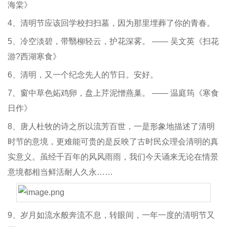
海棠》
4、清明节应该回学校扫扫墓，因为那里埋葬了你的青春。
5、冷空淡碧，带翳柳轻云，护花深雾。 —— 吴文英《扫花
游?西湖寒食》
6、清明，又一个纪念先人的节日。安好。
7、窗中草色妬鸡卵，盘上芹泥憎燕巢。 —— 温庭筠《寒食
日作》
8、唐人杜牧的诗之所以流芳百世，一是形象地描述了清明
时节的意境，更难能可贵的是反映了古时民众理会清明的真
实意义。虽经千百年的风风雨雨，我们今天诵来无论在情景
意境都相当鲜活耐人久永……
9、岁月如流水般奔流不息，转眼间，一年一度的清明节又