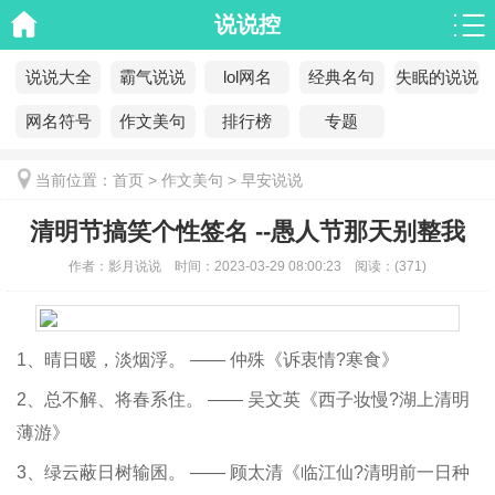
说说控
说说大全
霸气说说
lol网名
经典名句
失眠的说说
网名符号
作文美句
排行榜
专题
当前位置：
首页
>
作文美句
>
早安说说
清明节搞笑个性签名 --愚人节那天别整我
作者：
影月说说
时间：
2023-03-29 08:00:23
阅读：
(
371)
1、晴日暖，淡烟浮。 —— 仲殊《诉衷情?寒食》
2、总不解、将春系住。 —— 吴文英《西子妆慢?湖上清明
薄游》
3、绿云蔽日树输囷。 —— 顾太清《临江仙?清明前一日种