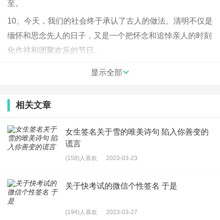
至。
10、今天，我们的社会终于承认了古人的做法。清明不仅是
缅怀和思念先人的日子，又是一个把怀念和追悼亲人的时刻
化作祥和团聚欢乐的节日。
11、红深绿暗径相交，抱暖含芳披紫袍。 —— 温庭筠《寒
显示全部
食日作》
12、五更风雨断遥岑。 —— 陈子龙《唐多令?寒食》
相关文章
13、背叛过你的男人有什么好要的 清明节烧给祖宗都嫌脏
女生签名关于雪的唯美诗句 陷入你善变的
14、连钱嚼金勒，凿落写银罂。 —— 白居易《洛桥寒食日
谎言
作十韵》
(158)人喜欢
2023-03-23
15、清明将至，春分已过。细雨蒙蒙的天气无端让人伤感，
感怀过去。走过校园，很多花儿都已经开放，树木也开始萌
关于快考试的微信个性签名 于是
芽，生命的美好总是让人驻足。心忽然开始宁静下来，花开
花谢，云卷云舒。
(194)人喜欢
2023-03-27