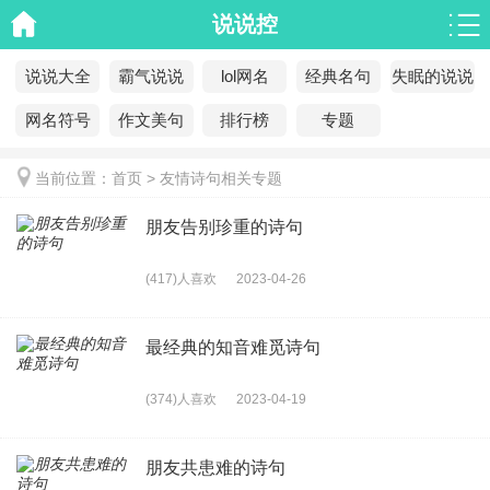
说说控
说说大全
霸气说说
lol网名
经典名句
失眠的说说
网名符号
作文美句
排行榜
专题
当前位置：
首页
>
友情诗句相关专题
朋友告别珍重的诗句
(417)人喜欢
2023-04-26
最经典的知音难觅诗句
(374)人喜欢
2023-04-19
朋友共患难的诗句