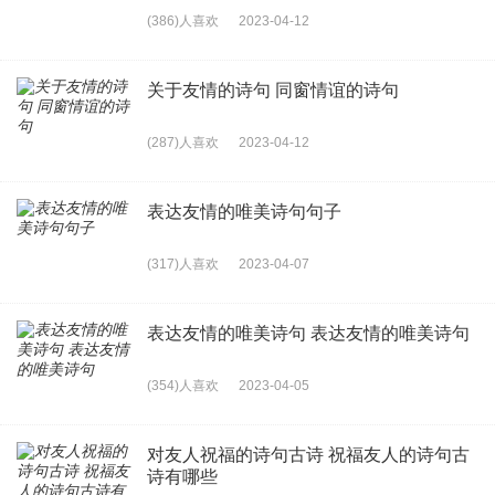
(386)人喜欢
2023-04-12
关于友情的诗句 同窗情谊的诗句
(287)人喜欢
2023-04-12
表达友情的唯美诗句句子
(317)人喜欢
2023-04-07
表达友情的唯美诗句 表达友情的唯美诗句
(354)人喜欢
2023-04-05
对友人祝福的诗句古诗 祝福友人的诗句古
诗有哪些