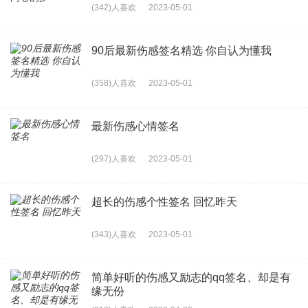
(342)人喜欢
2023-05-01
90后最新伤感签名精选 你自认为懂我
(358)人喜欢
2023-05-01
最新伤感心情签名
(297)人喜欢
2023-05-01
超长的伤感个性签名 回忆昨天
(343)人喜欢
2023-05-01
简单好听的伤感又励志的qq签名、却是有
缘无份