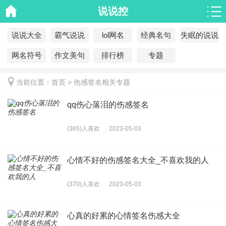
说说控
说说大全
霸气说说
lol网名
经典名句
失眠的说说
网名符号
作文美句
排行榜
专题
当前位置：
首页
>
伤感签名相关专题
qq伤心落泪的伤感签名
(365)人喜欢
2023-05-03
心情不好的伤感签名大全_不喜欢我的人
(370)人喜欢
2023-05-03
心真的好累的心情签名伤感大全