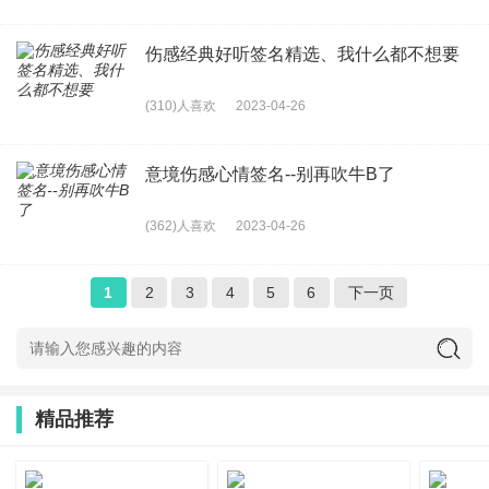
伤感经典好听签名精选、我什么都不想要
(310)人喜欢
2023-04-26
意境伤感心情签名--别再吹牛B了
(362)人喜欢
2023-04-26
1
2
3
4
5
6
下一页
精品推荐