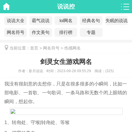
说说控
说说大全
霸气说说
lol网名
经典名句
失眠的说说
网名符号
作文美句
排行榜
专题
当前位置：
首页
>
网名符号
>
伤感网名
剑灵女生游戏网名
作者：
影月说说
时间：
2023-09-28 09:55:29
阅读：
(
325)
我没有很刻意的去想你，只是在很多很多的小瞬间，比如一
部电影、一首歌、一句歌词、一条马路和无数个闭上眼睛的
瞬间，想起你。
1、转甪处、守堠|转甪处、等堠