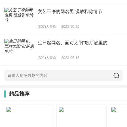
27、唤醒最初旳梦
文艺干净的网名男 慢放和你情节
28、从帆布到高跟
29、邇無動於衷゛
(307)人喜欢
2023-10-25
30、awrongperson
生日起网名、面对太阳°歇斯底里的
31、北葵向暖*
32、【】游戏结束i
(321)人喜欢
2023-05-16
33、安好°勿念
34、卍初晴℡
35、smalあlmageban
精品推荐
36、往兮空残梦
37、凭栏、浅忆君
38、墨舞红尘ヤ
39、快乐已经掏空