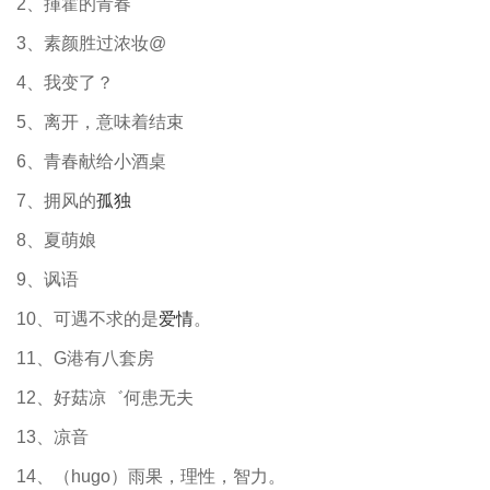
2、揮霍的青春
3、素颜胜过浓妆@
4、我变了？
5、离开，意味着结束
6、青春献给小酒桌
7、拥风的
孤独
8、夏萌娘
9、讽语
10、可遇不求的是
爱情
。
11、G港有八套房
12、好菇凉゛何患无夫
13、凉音
14、（hugo）雨果，理性，智力。