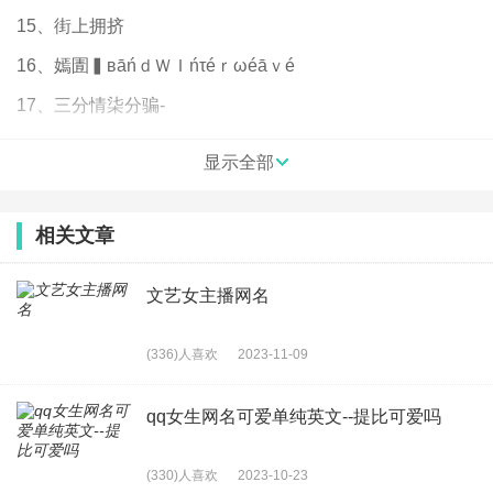
15、街上拥挤
16、嫣圊▍вāńｄＷＩńτéｒωéāｖé
17、三分情柒分骗-
18、在森林麋了鹿-
显示全部
19、倾听、爱情的心
20、在绯色尽头
相关文章
21、微妙的游园记
文艺女主播网名
22、你和我的日常
23、慢热
(336)人喜欢
2023-11-09
24、天使不哭
qq女生网名可爱单纯英文--提比可爱吗
25、Virtual（虚幻）
26、[孤毒]
(330)人喜欢
2023-10-23