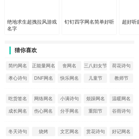
40、明天的夕阳
41、dulce达尔思
绝地求生超拽拉风游戏
钉钉四字网名简单好听
超好听
名字
42、【泪似帘外雨】
43、﹃凄凉过往
猜你喜欢
44、青春让莪
45、好好恋爱
简约网名
正能量网名
丧网名
三八妇女节
荷花诗句
46、个性是一种态度i
孝心诗句
DNF网名
快乐网名
儿童节
教师节
47、夜場、买醉灬
48、【 心有〃余悸 】
吃货签名
网络网名
小满诗句
烦躁网名
温暖网名
49、長春做夢
成长网名
伤心网名
分手网名
重阳节
谷雨诗句
50、感情废物
51、［Owen］
冬天诗句
烧烤
文艺网名
赏花诗句
好记网名