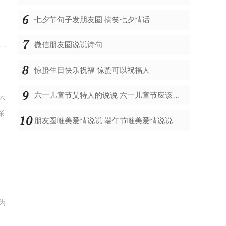
七夕节句子发朋友圈 搞笑七夕情话
微信朋友圈说说诗句
惊蛰生日快乐祝福 惊蛰可以祝福人
关
六一儿童节艾特人的说说 六一儿童节应该发的说说
不
深
朋友圈唯美爱情说说 端午节唯美爱情说说
出
为
点