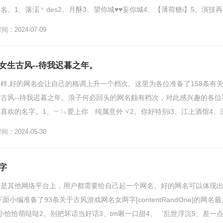
。1、落渃丶des2、月酥3、望你城♥♥妄你城4、【薄荷糖i】5、演技再
：2024-07-09
女生古风--待我迟暮之年。
样,好的网名会让自己的格调上升一个档次。这里为各位准备了158条有
古风--待我迟暮之年。浪子何必回头的网名颇有档次，对此感兴趣的各位
喜欢的名字。1、︶ㄣ爱上你ゝ纯属意外ヾ2、你好特别i3、江上酒馆4、
皱了脸颊6...
：2024-05-30
字
还是其他网络平台上，用户都需要给自己起一个网名。好的网名可以体现
小编准备了93条关于古风游戏网名女两字[contentRandOne]的网名最
小恰恰萌哒哒2、别把坏话当好话3、tm啾一口甜4、゛乱世浮沉5、差一