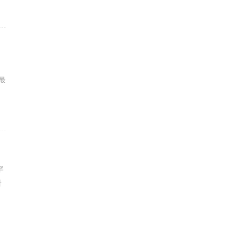
出
最
罕
看