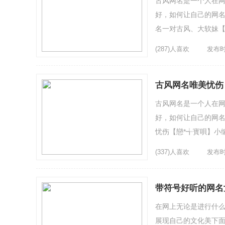
古风网名是一个人在
好，如何让自己的网名
名一对古风、大软妹【
へ微笑2、地球最可爱4、
(287)人喜欢
发布时间
古风网名唯美忧伤
古风网名是一个人在
好，如何让自己的网名
忧伤【戀*╅寳唄】小
zZZ4、對你微笑蒓属妳
(337)人喜欢
发布时间
带符号好听的网名
在网上无论是进行什
展现自己的文化美下面