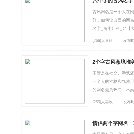
八个字的古风名字
古风网名是一个人在
好，如何让自己的网名
名字_兔小姐＠_＠【
翻の愛情的巨輪說沈就沈
(266)人喜欢
发布时间
2个字古风意境唯
不管是在社交、游戏
一个人的性格和气质,下面
的网名最为热门，不妨一试
生5、▼...
(263)人喜欢
发布时间
情侣两个字网名一