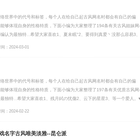
网络世界中的代号和标签，每个人在给自己起古风网名时都会有自己的偏
能够体现自身的性格特质，下面小编为大家整理了194条有关古风姐妹网
编认为最独特...希望大家喜欢1、夏未眠°2、要得到真爱丶没那么容易3
、一把锋...
：2024-03-01
网络世界中的代号和标签，每个人在给自己起古风网名时都会有自己的偏
能够体现自身的性格特质，下面小编为大家整理了197条有关优质古风网
最独特...希望大家喜欢1、残月鉽の忧傷2、云下的星星3、等一个爱人。♥
：2024-02-22
戏名字古风唯美淡雅--昆仑派