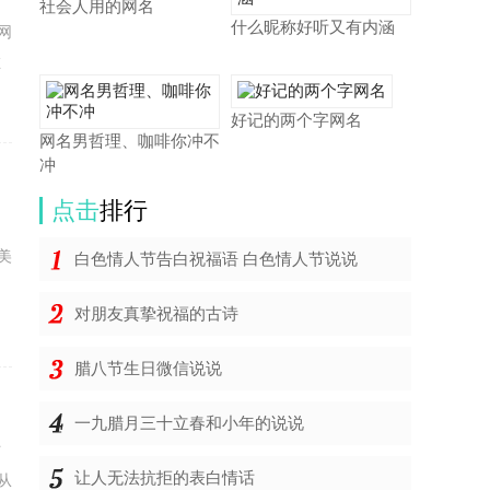
社会人用的网名
什么昵称好听又有内涵
网
在
好记的两个字网名
网名男哲理、咖啡你冲不
冲
点击
排行
美
白色情人节告白祝福语 白色情人节说说
对朋友真挚祝福的古诗
腊八节生日微信说说
一九腊月三十立春和小年的说说
时
让人无法抗拒的表白情话
从