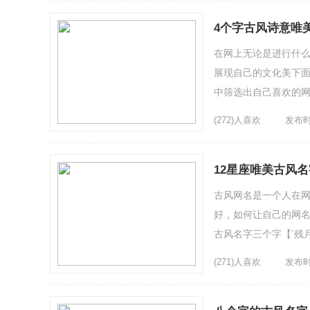
4个字古风诗意唯
在网上无论是进行什
展现自己的文化美下面
中筛选出自己喜欢的网
家死党ㄟ6、月亮上的猫7
(272)人喜欢
发布时间
12星座唯美古风
古风网名是一个人在
好，如何让自己的网名
古风名字三个字【‵残
一袭烟云绕 | 谁倚阁
(271)人喜欢
发布时间