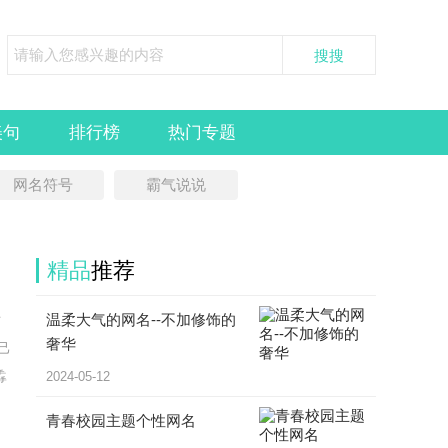
美句
排行榜
热门专题
网名符号
霸气说说
精品
推荐
温柔大气的网名--不加修饰的
时
奢华
己
掱
2024-05-12
青春校园主题个性网名