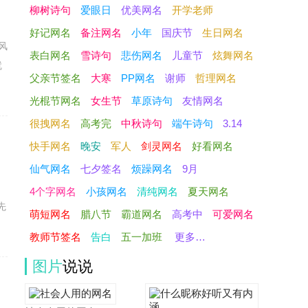
柳树诗句
爱眼日
优美网名
开学老师
好记网名
备注网名
小年
国庆节
生日网名
风
表白网名
雪诗句
悲伤网名
儿童节
炫舞网名
就
父亲节签名
大寒
PP网名
谢师
哲理网名
光棍节网名
女生节
草原诗句
友情网名
很拽网名
高考完
中秋诗句
端午诗句
3.14
快手网名
晚安
军人
剑灵网名
好看网名
出
仙气网名
七夕签名
烦躁网名
9月
4个字网名
小孩网名
清纯网名
夏天网名
先
萌短网名
腊八节
霸道网名
高考中
可爱网名
教师节签名
告白
五一加班
更多…
图片
说说