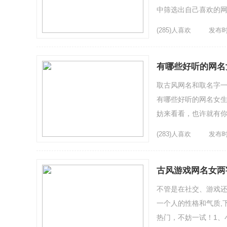
中筛选出自己喜欢的网名
好ヽ也...
(285)人喜欢
发布时间
有哪些好听的网名
取古风网名和取名字一
有哪些好听的网名女生
妨来看看，也许就有你
海少女5、笑低了眉眼|哭
(283)人喜欢
发布时间
古风游戏网名女两
不管是在社交、游戏
一个人的性格和气质,下面
热门，不妨一试！1、