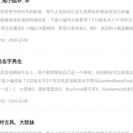
_兔小姐＠_＠
网络世界中的代号和标签，每个人在给自己起古风网名时都会有自己的偏
能够体现自身的性格特质，下面小编为大家整理了173条有关八个字的古
大哥注定要你】小编认为最独特...希望大家喜欢1、豬2、友誼的小船說翻
3、浮歌4、我素...
：2024-12-09
美名字男生
还是其他网络平台上，用户都需要给自己起一个网名。好的网名可以体现
小编准备了132条关于2个字古风意境唯美名字男生[contentRandOne]
！1、小思绪2、骑驴逛逛街3、BoyScout童子军4、Gentleman好好
：2024-12-06
对古风、大软妹