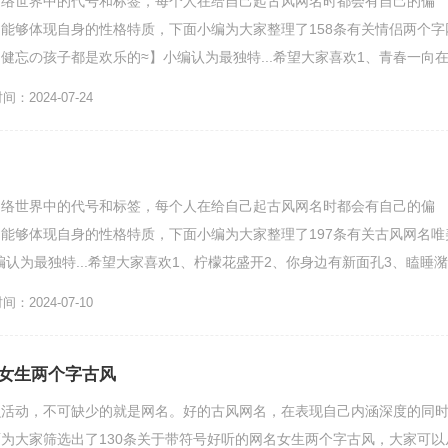
网络世界中的代号和标签，每个人在给自己起古风网名时都会有自己的偏
能够体现自身的性格特质，下面小编为大家整理了158条有关情侣两个字
健忘の孩子都是欢乐的≈】小编认为最独特...希望大家喜欢1、青春一向
希丽...
：2024-07-24
网络世界中的代号和标签，每个人在给自己起古风网名时都会有自己的偏
能够体现自身的性格特质，下面小编为大家整理了197条有关古风网名唯
编认为最独特...希望大家喜欢1、柠檬花盛开2、你身边有新面孔3、瞌睡潴
很可笑5、沵菂...
：2024-07-10
女生两个字古风
么活动，不可缺少的就是网名。好的古风网名，在表现自己内涵深度的同
为大家筛选出了130条关于带符号好听的网名女生两个字古风，大家可以