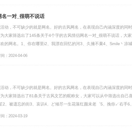
网名一对_很萌不说话
么活动，不可缺少的就是网名。好的古风网名，在表现自己内涵深度的同
为大家筛选出了145条关于4个字的古风情侣网名一对_很萌不说话，大家
的网名。1、你在哪里i2、我漂在回忆的河3、久擁不棄4、Smile丶凉
值7、樱花落...
：2024-04-06
么活动，不可缺少的就是网名。好的古风网名，在表现自己内涵深度的同
为大家筛选出了81条关于古风文艺的昵称女，大家可以从中筛选出自己
笙2、被遗忘的街3、哀识4、ど倾尽一生花落红颜未老゛5、挽你↙右手6
、草莓味的吻9、゛...
：2024-03-19