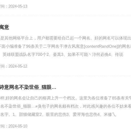
..
：2024-05-13
寓意
还是其他网络平台上，用户都需要给自己起一个网名。好的网名可以体现
小编准备了96条关于二字网名干净古风寓意[contentRandOne]的网名
、英雄联盟战队名字700个2、蒌蒿3、如果不可能丶沵何必挽4、传说
：2024-05-12
诗意网名不染世俗_猫眼…
样,好的网名会让自己的格调上升一个档次。这里为各位准备了85条有关
名不染世俗_猫眼…≠臭包子的网名颇有档次，对此感兴趣的各位不妨来
名字。1、甜猫储藏室2、眼里的悲伤3、爱琴海也悲伤4、米修乀
...
：2024-05-10