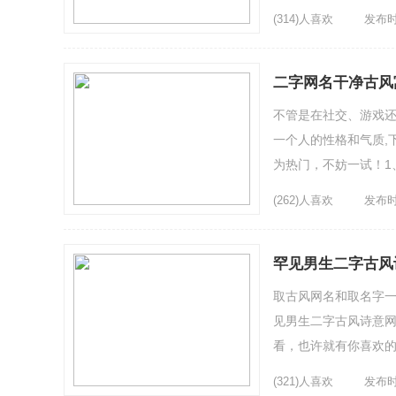
笑了6、斜风↖新箬笠7.
(314)人喜欢
发布时间
二字网名干净古风
不管是在社交、游戏
一个人的性格和气质,下面
为热门，不妨一试！1
گق5、-[習慣暸/,6、...
(262)人喜欢
发布时间
罕见男生二字古风
取古风网名和取名字一
见男生二字古风诗意网
看，也许就有你喜欢的
triste__-5、唯美式暧昧
(321)人喜欢
发布时间