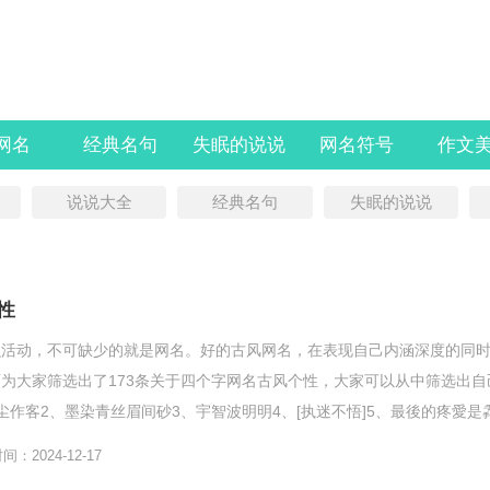
l网名
经典名句
失眠的说说
网名符号
作文
说说大全
经典名句
失眠的说说
性
么活动，不可缺少的就是网名。好的古风网名，在表现自己内涵深度的同
为大家筛选出了173条关于四个字网名古风个性，大家可以从中筛选出自
尘作客2、墨染青丝眉间砂3、宇智波明明4、[执迷不悟]5、最後的疼愛是
义7、佛说你很...
：2024-12-17