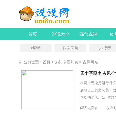
首页
说说大全
霸气说说
lo
lol网名
作文美句
排行榜
当前位置：
首页
> 热门专题列表 > 古风网名
四个字网名古风个
在网上无论是进行什
展现自己的文化美下面
喜欢的网名。1、本红
放開6、考试作弊天经地
(353)人喜欢
发布时间