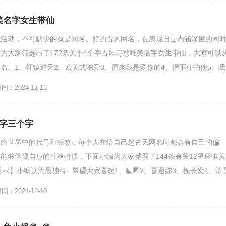
美名字女生带仙
么活动，不可缺少的就是网名。好的古风网名，在表现自己内涵深度的同
为大家筛选出了172条关于4个字古风诗意唯美名字女生带仙，大家可以
名。1、轩辕逆天2、欧美式呐爱3、原来我是爱你的4、握不住的他5、我
、狼族少年i8、...
：2024-12-13
名字三个字
网络世界中的代号和标签，每个人在给自己起古风网名时都会有自己的偏
能够体现自身的性格特质，下面小编为大家整理了144条有关12星座唯美
月べ】小编认为最独特...希望大家喜欢1、◣◤2、喜遇妳3、挽长发4、清
楼听风雨5、开...
：2024-12-10