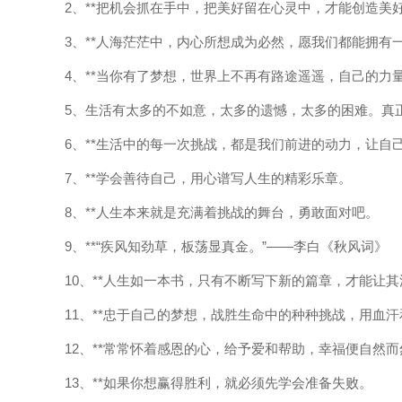
2、**把机会抓在手中，把美好留在心灵中，才能创造美
3、**人海茫茫中，内心所想成为必然，愿我们都能拥有
4、**当你有了梦想，世界上不再有路途遥遥，自己的力
5、生活有太多的不如意，太多的遗憾，太多的困难。真
6、**生活中的每一次挑战，都是我们前进的动力，让自
7、**学会善待自己，用心谱写人生的精彩乐章。
8、**人生本来就是充满着挑战的舞台，勇敢面对吧。
9、**“疾风知劲草，板荡显真金。”——李白《秋风词》
10、**人生如一本书，只有不断写下新的篇章，才能让
11、**忠于自己的梦想，战胜生命中的种种挑战，用血
12、**常常怀着感恩的心，给予爱和帮助，幸福便自然
13、**如果你想赢得胜利，就必须先学会准备失败。