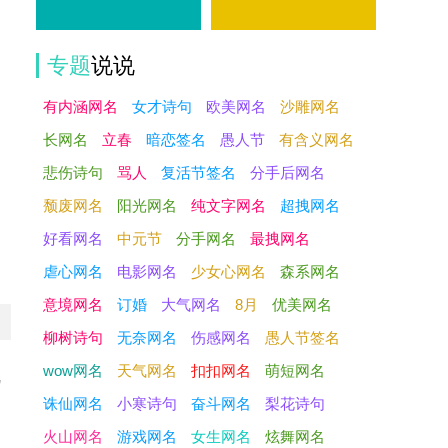
专题
说说
有内涵网名
女才诗句
欧美网名
沙雕网名
长网名
立春
暗恋签名
愚人节
有含义网名
悲伤诗句
骂人
复活节签名
分手后网名
颓废网名
阳光网名
纯文字网名
超拽网名
好看网名
中元节
分手网名
最拽网名
虐心网名
电影网名
少女心网名
森系网名
意境网名
订婚
大气网名
8月
优美网名
柳树诗句
无奈网名
伤感网名
愚人节签名
wow网名
天气网名
扣扣网名
萌短网名
说
诛仙网名
小寒诗句
奋斗网名
梨花诗句
火山网名
游戏网名
女生网名
炫舞网名