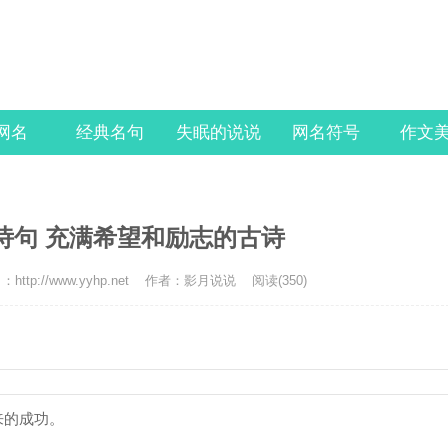
l网名
经典名句
失眠的说说
网名符号
作文
诗句 充满希望和励志的古诗
http://www.yyhp.net
作者：影月说说
阅读(350)
来的成功。