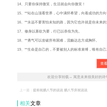
14、只要你保持微笑，生活就会向你微笑！
15、**站在山顶看世界，心中满怀希望，向着成功的方
16、**永远不要害怕未知的路，因为它也许就是你未来
17、修身以寡欲为要，行已以恭俭为先。
18、**勇气可以攻破所有困难，流觞达志方成胸怀。
19、**生命是自己的，不要被别人的标准束缚，唯有自
查
欢迎分享转载→ 寓意未来很美好的诗
上一篇：
提前祝腊八节的说说 腊八节庆祝说说
相关
文章