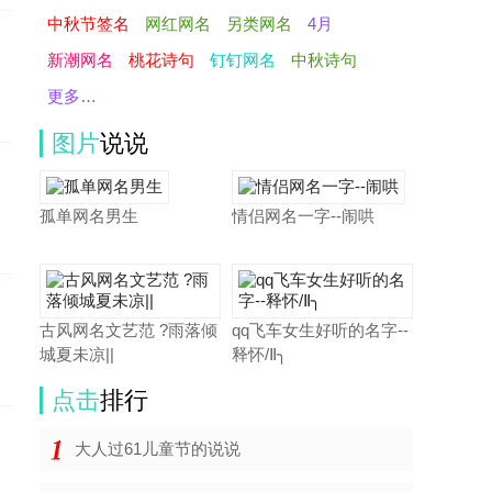
中秋节签名
网红网名
另类网名
4月
新潮网名
桃花诗句
钉钉网名
中秋诗句
更多…
图片
说说
孤单网名男生
情侣网名一字--闹哄
古风网名文艺范 ?雨落倾
qq飞车女生好听的名字--
城夏未凉||
释怀/Ⅱ╮
点击
排行
大人过61儿童节的说说