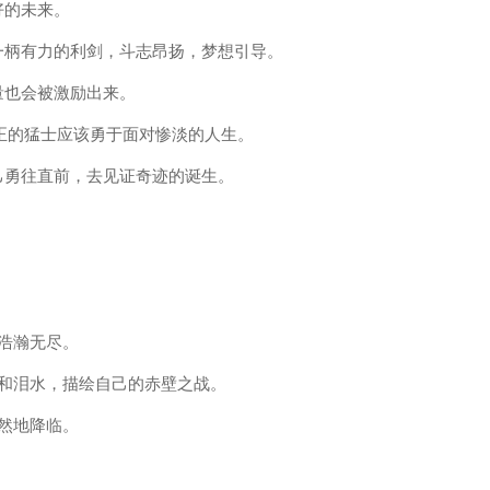
好的未来。
一柄有力的利剑，斗志昂扬，梦想引导。
量也会被激励出来。
正的猛士应该勇于面对惨淡的人生。
己勇往直前，去见证奇迹的诞生。
其浩瀚无尽。
汗和泪水，描绘自己的赤壁之战。
而然地降临。