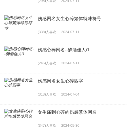
(295)人喜欢
2024-07-11
伤感网名女生心碎繁体特殊符号
(338)人喜欢
2024-07-11
伤感心碎网名--醉酒佳人i1
(246)人喜欢
2024-07-11
伤感网名女生心碎四字
(313)人喜欢
2024-07-04
女生痛到心碎的伤感繁体网名
(347)人喜欢
2024-05-30