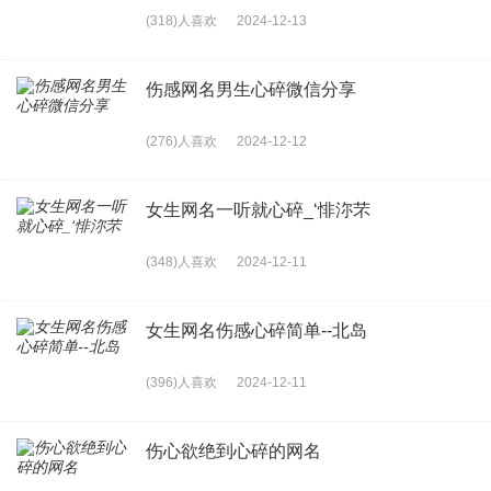
(318)人喜欢
2024-12-13
伤感网名男生心碎微信分享
(276)人喜欢
2024-12-12
女生网名一听就心碎_‘悱沵芣
(348)人喜欢
2024-12-11
女生网名伤感心碎简单--北岛
(396)人喜欢
2024-12-11
伤心欲绝到心碎的网名