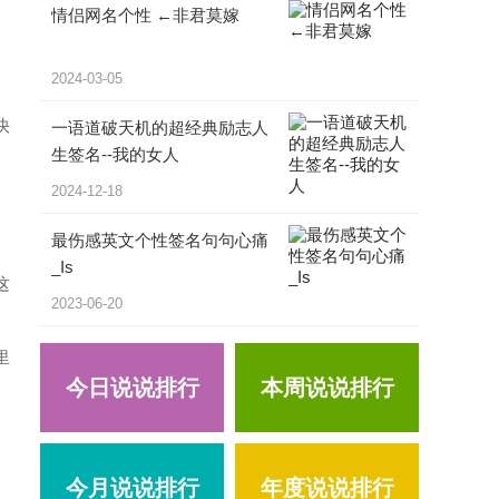
情侣网名个性 ←非君莫嫁
2024-03-05
快
一语道破天机的超经典励志人
生签名--我的女人
2024-12-18
最伤感英文个性签名句句心痛
_Is
这
2023-06-20
里
今日说说排行
本周说说排行
。
今月说说排行
年度说说排行