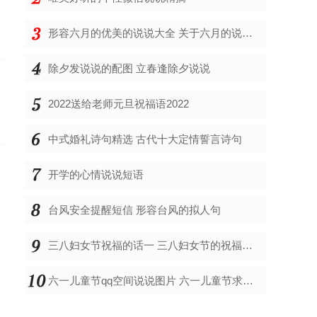
形容六月的优美的说说大全 关于六月的说说大全
除夕发说说的配图 立春逢除夕说说
2022送给老师元旦祝福语2022
中式婚礼诗句精选 古代十大定情誓言诗句
开学的心情说说短语
台风安全提醒短信 形容台风的拟人句
三八妇女节祝福的话一 三八妇女节的祝福送老师
六一儿童节qq空间说说图片 六一儿童节求礼物的说说