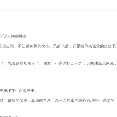
，告诉人间的神奇。
;给你皮靴，不知道你脚的大小。思前想后，还是给你条诚挚的短信吧
寒了，气温是愈加寒冷了。朋友：小寒时处二三九，天寒地冻北风吼
该被掩埋在生命海洋里。
心情，舒爽的情感，真诚的意念，温一壶甜蜜的暖心酒;送给小寒节的