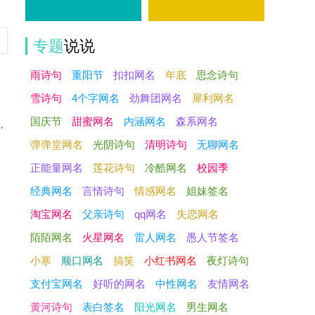
专题
说说
雨诗句
重阳节
扣扣网名
年底
思念诗句
雪诗句
4个字网名
劲舞团网名
犀利网名
国庆节
甜蜜网名
内涵网名
森系网名
，
弹弹堂网名
光阴诗句
清明诗句
无聊网名
正能量网名
莲花诗句
冷酷网名
校园季
，
经典网名
言情诗句
情感网名
姐妹签名
淘宝网名
父亲诗句
qq网名
失恋网名
陌陌网名
火星网名
雷人网名
愚人节签名
小寒
顺口网名
搞笑
小红书网名
夜灯诗句
支付宝网名
好听的网名
中性网名
友情网名
黄河诗句
表白签名
阳光网名
男生网名