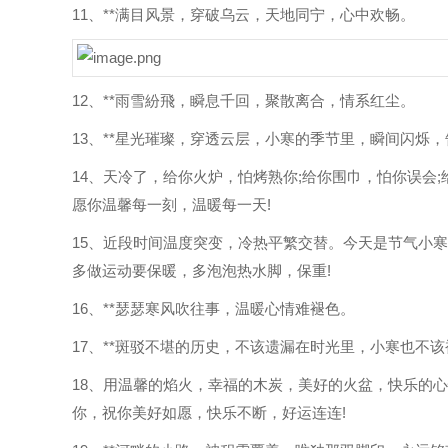
11、**满目风景，穿破乌云，天地同宁，心中欢畅。
12、**雨雪紛飛，瞬息千回，聚散离合，情系红尘。
13、**星光璀璨，穿透云层，小寒的季节里，瞬间闪烁
14、天冷了，给你火炉，怕烤熟你;给你围巾，怕你误会
愿你温馨每一刻，温暖每一天!
15、近段时间温度突变，冷热平繁交替。今天是节气小
多做运动要保暖，多泡泡热水脚，保重!
16、**瑟瑟寒风吹往事，温暖心情难褪色。
17、**斑驳不堪的历史，不该遗漏在时光里，小寒也不
18、用温馨的焰火，幸福的木炭，美好的火盆，快乐的
你，祝你美好如愿，快乐不断，好运连连!