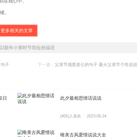
铭刻在我心中。
思绪。
看更多相关的文章
022新年小寒时节简短祝福语
愈句子
下一篇：
父亲节感恩老公的句子 最火父亲节个性说
祭日
此夕最相思情话说说
(405)人喜欢
2023-06-24
唯美古风爱情说说大全