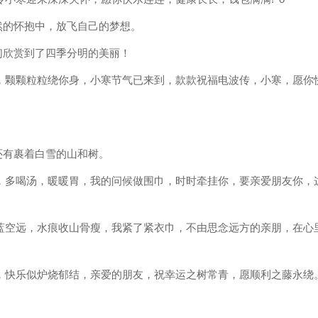
然的怀抱中，放飞自己的梦想。
们欣赏到了四季分明的美丽！
，颗颗粒粒绕你身，小寒节气已来到，款款祝福电波传，小寒，愿你
还有裹着白雪的山和树。
，多喝汤，暖暖胃，我的问候做围巾，时时牵挂你，要亲爱朋友你，
蓝空远，水痕收山骨瘦，我紧了紧衣巾，不由思念远方的亲朋，在心
，快乐似炉烧郁结，亲爱的朋友，祝幸运之树常青，愿顺利之藤永绕