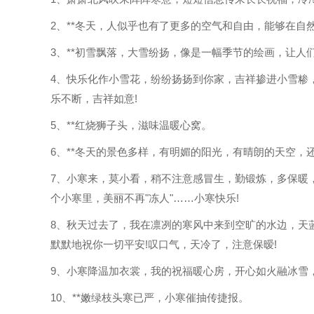
2、**冬天，人似乎也有了更多的空气和自由，能够在自
3、**初雪飘落，大雪纷扬，像是一幅季节的绘画，让人
4、快乐化作小雪花，纷纷扬扬到你家，吉祥掺进小雪糁
乐不断，吉祥如意!
5、**红烧狮子头，滋味温暖心窝。
6、**冬天的景色多样，有明媚的阳光，有晴朗的天空，
7、小寒来，莫小看，稍不注意感冒生，勤锻炼，多保暖
个小寒里，美丽不再"冻人"……小寒快乐!
8、秋天过去了，我在凛冽的寒风中来到空旷的水边，天
默默地祝你一切平安!叹口气，天冷了，注意保暧!
9、小寒降温加衣裳，我的祝福暖心房，开心如火融冰雪
10、**嫩绿枝头寒已严，小寒催抽传捷报。