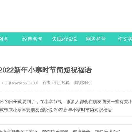
l网名
经典名句
失眠的说说
网名符号
作文
2022新年小寒时节简短祝福语
http://www.yyhp.net
作者：影月说说
阅读(355)
寒冷的日子就要到了，在小寒节气，很多人都会在朋友圈发一些有关
带来小寒早安朋友圈说说 2022新年小寒时节简短祝福语
小寒迎来深深关怀，愿你快乐连连，健康长长，钱包满满!^o^