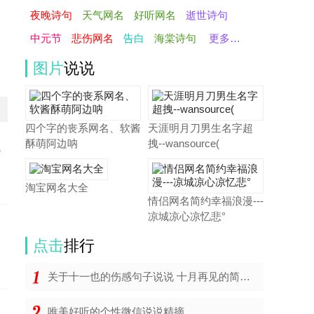
夜晚诗句
天气网名
好听网名
逝世诗句
中元节
悲伤网名
告白
海棠诗句
更多…
图片
说说
四个字的丧系网名、软酱
天涯明月刀男生名字超
酥萌阿边呐
拽--wansource(
说
淘宝网名大全
情侣网名简约幸福浪漫---
凉城凉心凉忆悲°
点击
排行
关于十一也的伤感句子说说 十月再见的简短句子
唯美好听的个性微信说说精摘