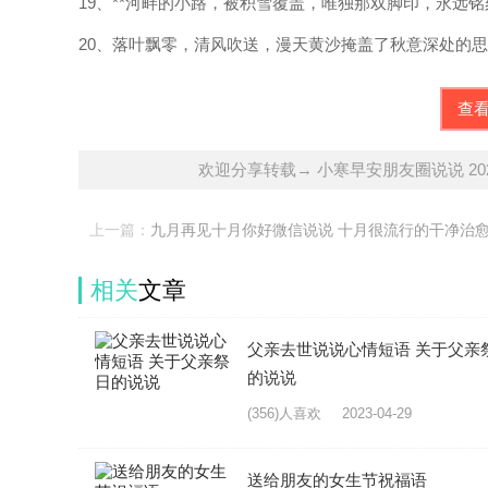
19、**河畔的小路，被积雪覆盖，唯独那双脚印，永远
20、落叶飘零，清风吹送，漫天黄沙掩盖了秋意深处的
查
欢迎分享转载→ 小寒早安朋友圈说说 2
上一篇：
九月再见十月你好微信说说 十月很流行的干净治
治愈说说
相关
文章
父亲去世说说心情短语 关于父亲
的说说
(356)人喜欢
2023-04-29
送给朋友的女生节祝福语