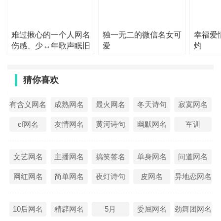
38、毒评
39、玲瑾
难过揪心的一个人网名
独一无二的微信名女可
幸福爱
40、你若╭不离|我便╮不弃
伤感、少↔年歌声眠旧
爱
灼
41、misshangman
巷
42、ˉlove
猜你喜欢
43、驕縱
有含义网名
成熟网名
最火网名
冬天诗句
寂寞网名
44、爱深了你就走了
cf网名
友情网名
黄河诗句
幽默网名
军训
45、蓝莓吃了草莓
46、一梦三年此刻醒了
文艺网名
主播网名
搞笑签名
单身网名
问道网名
47、断了弦的琴、我们一起走"
网红网名
简单网名
夜灯诗句
皮网名
异地恋网名
48、每天只需进步一点
49、爺就這仫霸噵
10后网名
精辟网名
5月
委屈网名
劲舞团网名
50、✔. 一个人一座城一生心疼